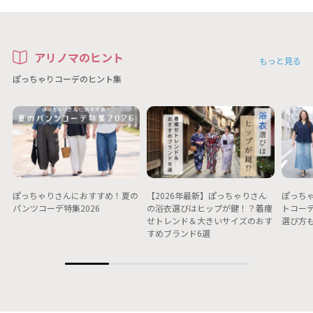
アリノマのヒント
もっと見る
ぽっちゃりコーデのヒント集
ぽっちゃりさんにおすすめ！夏の
【2026年最新】ぽっちゃりさん
ぽっちゃ
パンツコーデ特集2026
の浴衣選びはヒップが鍵！？着痩
トコー
せトレンド＆大きいサイズのおす
選び方
すめブランド6選