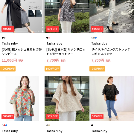
50%OFF
50%OFF
50%OFF
Tasha ruby
Tasha ruby
Tasha ruby
[3L-8L]裾メッシュ異素材切替
[3L-9L][日本製]リボン柄コッ
サイドパイピングストレッチ
ワンピース
トン天竺カットソー
レギンスパンツ
11,000円
7,700円
7,700円
税込
税込
税込
1000円OFF
1000円OFF
1000円OFF
60%OFF
50%OFF
50%OFF
Tasha ruby
Tasha ruby
Tasha ruby