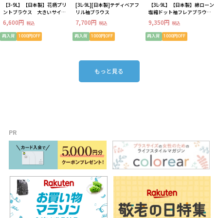
【3-9L】【日本製】花柄プリ
[3L-9L][日本製]テディベアフ
【3L-9L】【日本製】綿ローン
ントブラウス 大きいサイズ
リル袖ブラウス
塩縮ドット袖フレアブラウス
レディース
【美シルエット】
6,600円
7,700円
9,350円
税込
税込
税込
再入荷
1000円OFF
再入荷
1000円OFF
再入荷
1000円OFF
もっと見る
PR