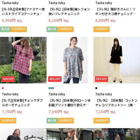
Tasha ruby
Tasha ruby
Tasha ruby
[3L-10L][日本製]ファスナー使
【5L-8L】[日本製]袖シフォン
【３L-9L】猫好きさんに！リ
いストライプコクーンチュニ
使いフレアチュニック
ボン付きネコ柄チュニック
ック
【日本製・体型カバー・綿
9,900円
6,160円
8,800円
税込
税込
税込
100％】
再入荷
1000円OFF
再入荷
1000円OFF
1000円OFF
50%OFF
60%OFF
50%OFF
Tasha ruby
Tasha ruby
Tasha ruby
[3L-7L][日本製]チェックダブ
【3L-9L】[日本製]60ローン水
【3L-9L】【日本製】コットン
ルガーゼチュニック
彩画プリント裾切り替えチュ
テレコリブカットソー【美シ
ニック
ルエット】
7,700円
7,040円
7,150円
税込
税込
税込
1000円OFF
再入荷
1000円OFF
1000円OFF