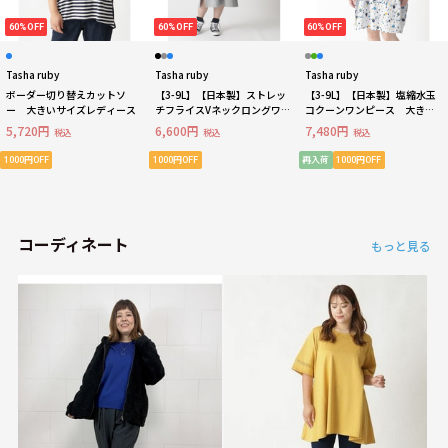
60%OFF
60%OFF
60%OFF
Tasha ruby
Tasha ruby
Tasha ruby
ボーダー切り替えカットソ
【3-9L】【日本製】ストレッ
【3-9L】【日本製】塩縮水玉
ー 大きいサイズレディース
チフライスVネックロングワン
コクーンワンピース 大きい
ピース 大きいサイズ レディ
サイズ レディース
5,720円
6,600円
7,480円
税込
税込
税込
ース
1000円OFF
1000円OFF
再入荷
1000円OFF
コーディネート
もっと見る