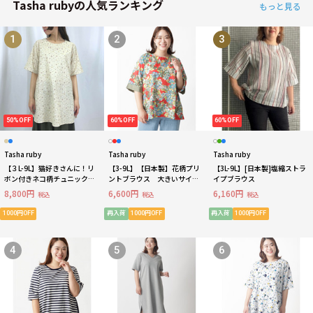
Tasha rubyの人気ランキング
もっと見る
1
2
3
50%OFF
60%OFF
60%OFF
Tasha ruby
Tasha ruby
Tasha ruby
【３L-9L】猫好きさんに！リ
【3-9L】【日本製】花柄プリ
【3L-9L】[日本製]塩縮ストラ
ボン付きネコ柄チュニック
ントブラウス 大きいサイズ
イプブラウス
【日本製・体型カバー・綿
レディース
8,800円
6,600円
6,160円
税込
税込
税込
100％】
1000円OFF
再入荷
1000円OFF
再入荷
1000円OFF
4
5
6