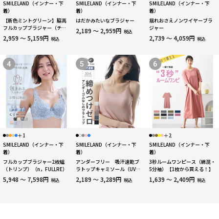
SMILELAND（インナー・下
SMILELAND（インナー・下
SMILELAND（インナー・下
着）
着）
着）
【新色ミントグリーン】脇高
はだかみたいなブラジャー
揺れおさえノンワイヤーブラ
フルカップブラジャー（チュ
ジャー
2,189 ～ 2,959円
税込
ーリップ柄）（日本製レー
2,959 ～ 5,159円
2,739 ～ 4,059円
税込
税込
ス）（トリンプ）（n，
FULLRE）
4
5
6
＋1
＋2
SMILELAND（インナー・下
SMILELAND（インナー・下
SMILELAND（インナー・下
着）
着）
着）
フルカップブラジャー2枚組
アンダーフリー 吸汗速乾ブ
3秒ルームワンピース（綿混・
（トリンプ）（n，FULLRE）
ラトップキャミソール（UVカ
5分袖）【1枚から買える！】
ット）
5,948 ～ 7,598円
2,189 ～ 3,289円
1,639 ～ 2,409円
税込
税込
税込