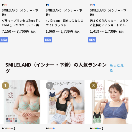
SMILELAND（インナー・下
SMILELAND（インナー・下
SMILELAND（インナー・下
着）
着）
着）
グラマープリンセスZero Fit
n，Dream 締めつけなしの
綿１００％サッカー さらり
Cool しっかりホールド・美胸
ナイトブラジャー
と気持ちいいショート丈ルー
キーパー3/4カップブラジャー
ムパンツ
7,150 ～ 7,700円
1,969 ～ 2,739円
1,419 ～ 2,739円
税込
税込
税込
NEW
NEW
NEW
SMILELAND（インナー・下着）の人気ランキン
もっと見
グ
る
1
2
3
＋5
＋1