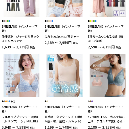
SMILELAND（インナー・下
SMILELAND（インナー・下
SMILELAND（インナー・下
着）
着）
着）
吸汗速乾 ジャージリラック
はだかみたいなブラジャー
3秒ルームワンピ2枚組（綿
スロングパンツ
混・5分袖）
2,189 ～ 2,959円
税込
1,639 ～ 2,739円
2,598 ～ 4,198円
税込
税込
＋1
SMILELAND（インナー・下
SMILELAND（インナー・下
SMILELAND（インナー・下
着）
着）
着）
フルカップブラジャー2枚組
超冷感 タンクトップ（接触
n，WIRELESS 包んで持ち
（トリンプ）（n，FULLRE）
冷感・吸汗速乾・UVカット）
上げ デコルテで変わる私の
ノンワイヤーブラジャー
5,948 ～ 7,598円
1,199 ～ 1,749円
2,189 ～ 2,959円
税込
税込
税込