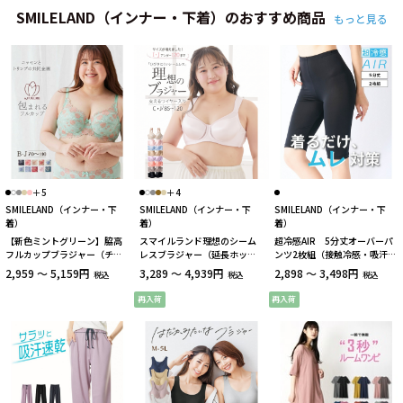
SMILELAND（インナー・下着）のおすすめ商品
もっと見る
＋5
＋4
SMILELAND（インナー・下
SMILELAND（インナー・下
SMILELAND（インナー・下
着）
着）
着）
【新色ミントグリーン】脇高
スマイルランド理想のシーム
超冷感AIR 5分丈オーバーパ
フルカップブラジャー（チュ
レスブラジャー（延長ホック
ンツ2枚組（接触冷感・吸汗速
ーリップ柄）（日本製レー
付）
乾・UVカット）
2,959 ～ 5,159円
3,289 ～ 4,939円
2,898 ～ 3,498円
税込
税込
税込
ス）（トリンプ）（n，
FULLRE）
再入荷
再入荷