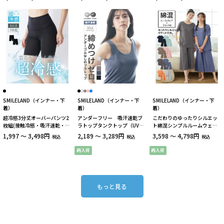
SMILELAND（インナー・下
SMILELAND（インナー・下
SMILELAND（インナー・下
着）
着）
着）
超冷感3分丈オーバーパンツ2
アンダーフリー 吸汗速乾ブ
こだわりのゆったりシルエッ
枚組(接触冷感・吸汗速乾・UV
ラトップタンクトップ（UVカ
ト綿混シンプルルームウェア2
カット）
ット）
セット組
1,997 ～ 3,498円
2,189 ～ 3,289円
3,598 ～ 4,798円
税込
税込
税込
再入荷
再入荷
もっと見る