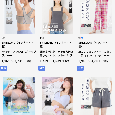
SMILELAND（インナー・下
SMILELAND（インナー・下
SMILELAND（インナー・下
着）
着）
着）
Yバック メッシュスポーツブ
綿混吸汗速乾 チラ見え防止
綿１００％サッカー さらり
ラジャー
肩ひも太いタンクトップ【1枚
と気持ちいいロングルームパ
から買える！】
ンツ
1,969 ～ 2,739円
1,419 ～ 1,639円
1,969 ～ 3,289円
税込
税込
税込
NEW
NEW
NEW