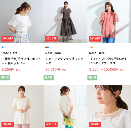
50%OFF
30%OFF
50%OFF
Rose Tiara
Rose Tiara
Rose Tiara
【接触冷感/手洗い可】ボリュ
シャーリングマキシ丈ワンピ
【コットン100％/手洗い可】
ーム袖カットソー
ース
ピンタックブラウス
8,250円
20,790円
9,350 ～ 10,450円
税込
税込
税込
再入荷
再入荷
再入荷
30%OFF
50%OFF
30%OFF