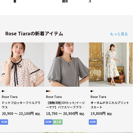
着
雑貨
ス
Rose Tiaraの新着アイテム
もっと見る
Rose Tiara
Rose Tiara
Rose Tiara
ドットフロッキーフリルブラ
【接触冷感/UVカット/イージ
オータムボタニカルプリント
ウス
ーケア】パフスリーブブラウ
スカート
ス
20,900 ～ 23,100円
18,700 ～ 20,900円
19,800円
税込
税込
税込
NEW
NEW
再入荷
NEW