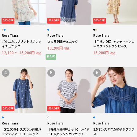
50%OFF
50%OFF
50%OFF
Rose Tiara
Rose Tiara
Rose Tiara
ボタニカルプリントリボンタ
スカラ刺繍チュニック
【手洗いOK】アンティークロ
イチュニック
ーズプリントワンピース
13,200円
税込
12,100 ～ 13,200円
13,200円
税込
税込
再入荷
4
5
6
50%OFF
50%OFF
Rose Tiara
Rose Tiara
Rose Tiara
【綿100%】スズラン刺繍バ
【接触冷感/UVカット】レイヤ
2.5オンスデニム軽やかブラウ
ックティアードチュニック
ード風バックリボンカットソ
ス