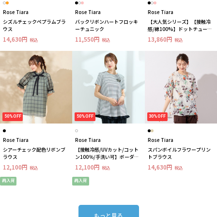
Rose Tiara
Rose Tiara
Rose Tiara
シズルチェックペプラムブラ
バックリボンハートフロッキ
【大人気シリーズ】【接触冷
ウス
ーチュニック
感/綿100%】ドットチュール
フラワーカットソー
14,630円
11,550円
13,860円
税込
税込
税込
50%OFF
50%OFF
30%OFF
Rose Tiara
Rose Tiara
Rose Tiara
シアーチェック配色リボンブ
【接触冷感/UVカット/コット
スパンボイルフラワープリン
ラウス
ン100％/手洗い可】ボーダー
トブラウス
カットソー
12,100円
12,100円
14,630円
税込
税込
税込
再入荷
再入荷
もっと見る