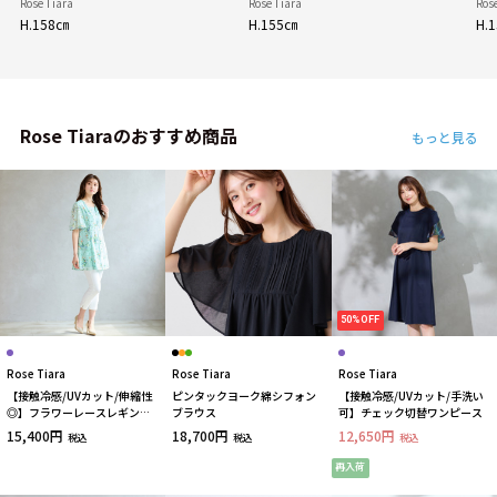
Rose Tiara
Rose Tiara
Ros
H.158㎝
H.155㎝
H.
Rose Tiaraのおすすめ商品
もっと見る
50%OFF
Rose Tiara
Rose Tiara
Rose Tiara
【接触冷感/UVカット/伸縮性
ピンタックヨーク綿シフォン
【接触冷感/UVカット/手洗い
◎】フラワーレースレギンス
ブラウス
可】チェック切替ワンピース
パンツ
15,400円
18,700円
12,650円
税込
税込
税込
再入荷