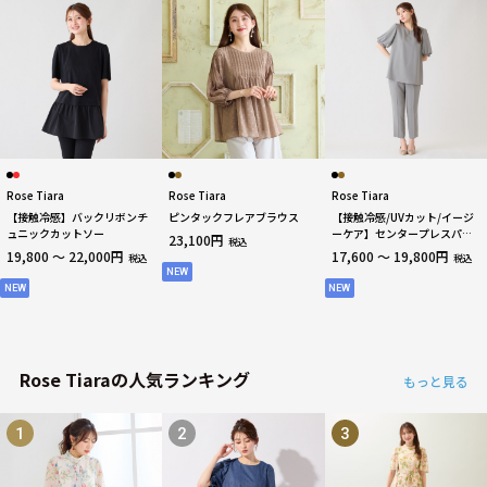
Rose Tiara
Rose Tiara
Rose Tiara
【接触冷感】バックリボンチ
ピンタックフレアブラウス
【接触冷感/UVカット/イージ
ュニックカットソー
ーケア】センタープレスパン
23,100円
税込
ツ
19,800 ～ 22,000円
17,600 ～ 19,800円
税込
税込
NEW
NEW
NEW
Rose Tiaraの人気ランキング
もっと見る
1
2
3