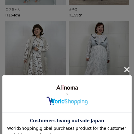
ごりちゃん
おゆき
H.164cm
H.159㎝
わたちゃん
おゆき
H.163cm
H.159cm