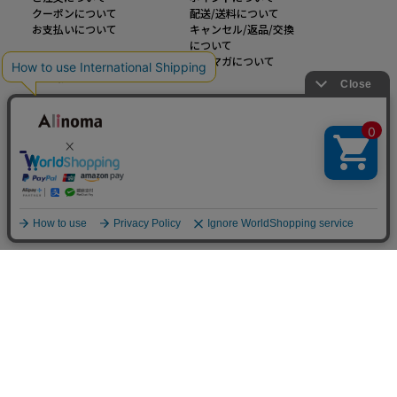
クーポンについて
配送/送料について
お支払いについて
キャンセル/返品/交換
について
商品について
メルマガについて
動作環境について
インフォメーション
運営会社
ご利用規約
お問い合わせ
特定商取引法に基づく表記
企業様お問い合わせ
個人情報の取り扱い
大きいサイズのファッション通販【Alinoma】
「Alinoma（アリノマ）は人気ブランドの大きいサイズアイテムを豊富に取りそろ
えるファッション通販サイトです。
定番アイテムからトレンドアイテムまで、様々なカテゴリから大きいサイズ（L～