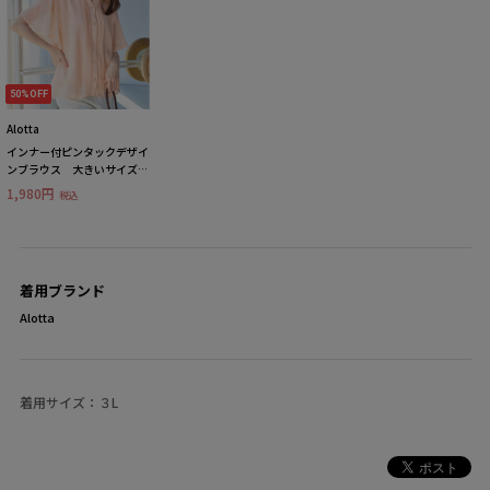
50%OFF
Alotta
インナー付ピンタックデザイ
ンブラウス 大きいサイズレ
ディース
1,980円
税込
着用ブランド
Alotta
着用サイズ：３L