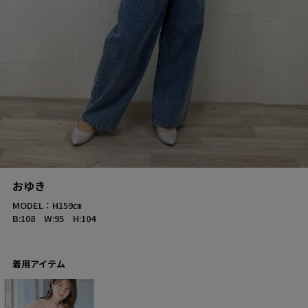
おゆき
MODEL：H159㎝
B:108 W:95 H:104
着用アイテム