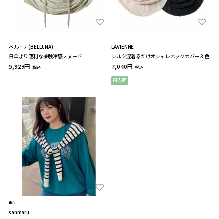
ベルーナ(BELLUNA)
LAVIENNE
日傘より便利な接触冷感スヌード
シルク混着るだけオシャレネックカバー３色
5,929円
7,040円
税込
税込
再入荷
sanmaru