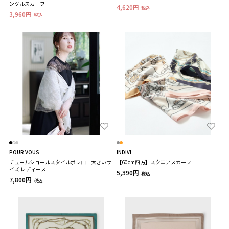
ングルスカーフ
4,620円
税込
3,960円
税込
POUR VOUS
INDIVI
チュールショールスタイルボレロ 大きいサ
【60cm四方】スクエアスカーフ
イズ レディース
5,390円
税込
7,800円
税込