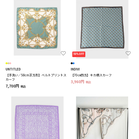
50%OFF
UNTITLED
INDIVI
【手洗い／58cm正方形】ベルトプリントス
【70㎝四方】キカ柄スカーフ
カーフ
3,960円
税込
7,700円
税込