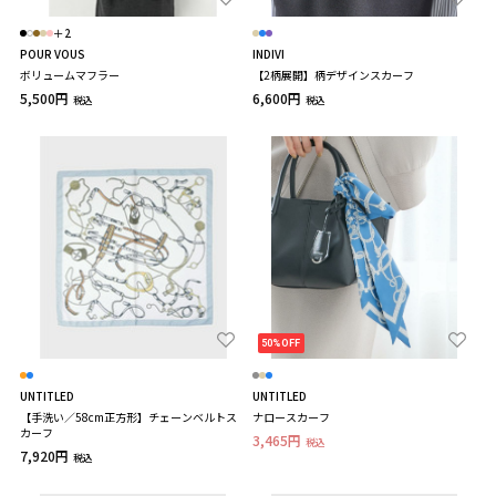
＋2
POUR VOUS
INDIVI
ボリュームマフラー
【2柄展開】柄デザインスカーフ
5,500円
6,600円
税込
税込
50%OFF
UNTITLED
UNTITLED
【手洗い／58cm正方形】チェーンベルトス
ナロースカーフ
カーフ
3,465円
税込
7,920円
税込