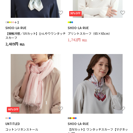
30%OFF
＋1
SHOO･LA･RUE
SHOO･LA･RUE
【接触冷感／UVカット】ひんやりワンタッチ
プリントスカーフ（65×65cm）
スカーフ
1,742円
税込
2,489円
税込
60%OFF
UNTITLED
SHOO･LA･RUE
コットンリネンストール
【UVカット】ワンタッチスカーフ【マグネッ