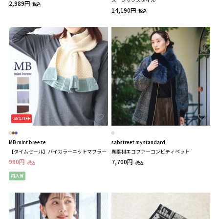
2,989円
税込
14,190円
税込
55%OFF
MB mint breeze
sabstreet my standard
【タイムセール】バイカラーニットマフラー
異素材エコファーコンビティペット
990円
7,700円
税込
税込
再入荷