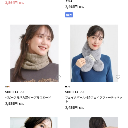
ト式】
3,564円
税込
2,498円
税込
NEW
SHOO･LA･RUE
SHOO･LA･RUE
ベビーアルパカ混ケーブルスヌード
フェイクパール付きフェイクファーティペッ
ト
2,989円
税込
2,489円
税込