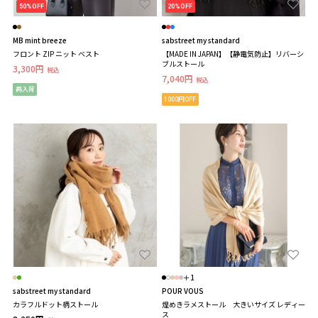
50%OFF
20%OFF
MB mint breeze
sabstreet my standard
フロント ZIP ニット ベスト
【MADE IN JAPAN】【静電気防止】リバーシ
ブルストール
3,300円
税込
7,040円
税込
再入荷
1000円OFF
＋1
sabstreet my standard
POUR VOUS
カラフルドット柄ストール
煌めきラメストール 大きいサイズ レディー
ス