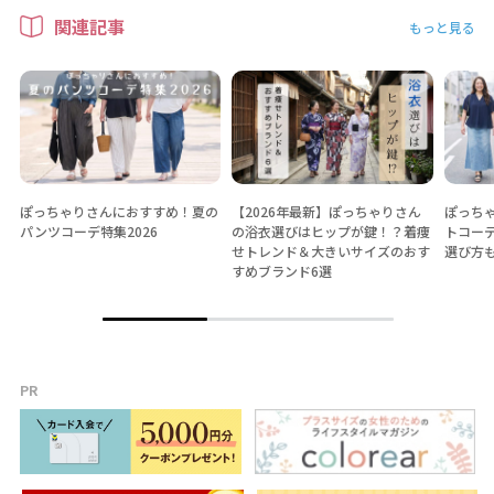
関連記事
もっと見る
ぽっちゃりさんにおすすめ！夏の
【2026年最新】ぽっちゃりさん
ぽっちゃ
パンツコーデ特集2026
の浴衣選びはヒップが鍵！？着痩
トコー
せトレンド＆大きいサイズのおす
選び方
すめブランド6選
PR