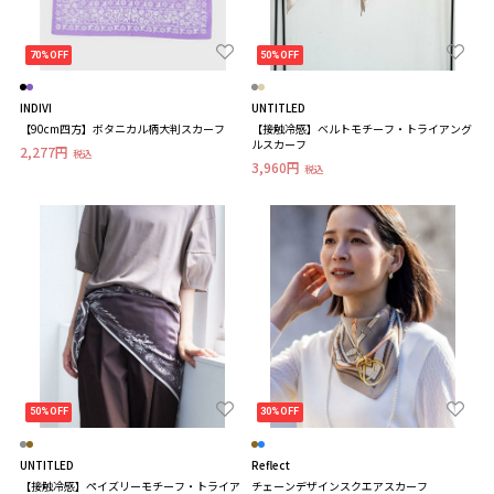
70%OFF
50%OFF
INDIVI
UNTITLED
【90cm四方】ボタニカル柄大判スカーフ
【接触冷感】ベルトモチーフ・トライアング
ルスカーフ
2,277円
税込
3,960円
税込
50%OFF
30%OFF
UNTITLED
Reflect
【接触冷感】ペイズリーモチーフ・トライア
チェーンデザインスクエアスカーフ