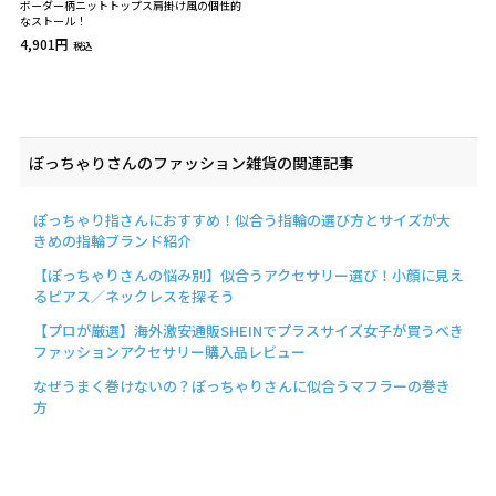
ボーダー柄ニットトップス肩掛け風の個性的
なストール！
4,901円
税込
ぽっちゃりさんのファッション雑貨の関連記事
ぽっちゃり指さんにおすすめ！似合う指輪の選び方とサイズが大
きめの指輪ブランド紹介
【ぽっちゃりさんの悩み別】似合うアクセサリー選び！小顔に見え
るピアス／ネックレスを探そう
【プロが厳選】海外激安通販SHEINでプラスサイズ女子が買うべき
ファッションアクセサリー購入品レビュー
なぜうまく巻けないの？ぽっちゃりさんに似合うマフラーの巻き
方