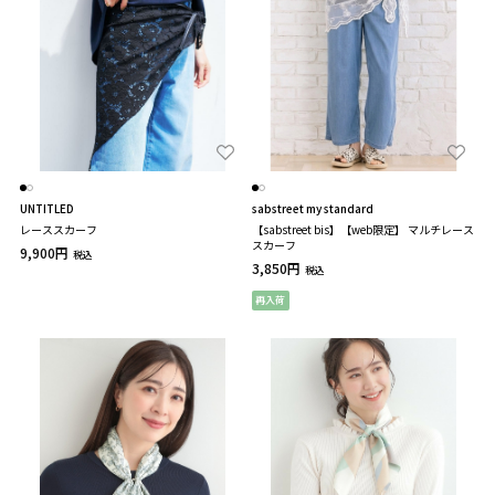
UNTITLED
sabstreet my standard
レーススカーフ
【sabstreet bis】【web限定】 マルチレース
スカーフ
9,900円
税込
3,850円
税込
再入荷