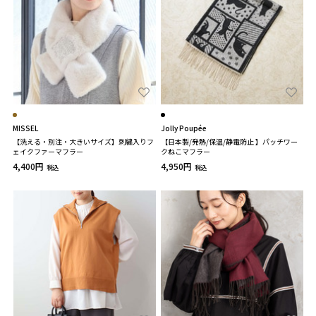
MISSEL
Jolly Poupée
【洗える・別注・大きいサイズ】刺繍入りフ
【日本製/発熱/保温/静電防止 】パッチワー
ェイクファーマフラー
クねこマフラー
4,400円
4,950円
税込
税込