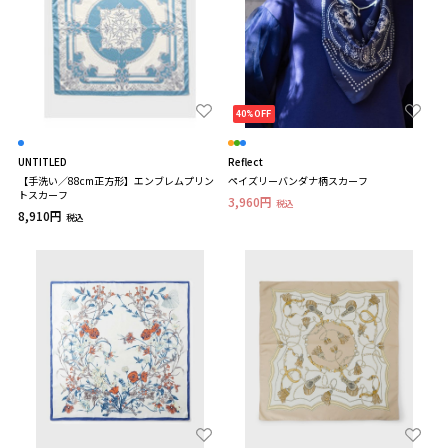
40%OFF
UNTITLED
Reflect
【手洗い／88cm正方形】エンブレムプリン
ペイズリーバンダナ柄スカーフ
トスカーフ
3,960円
税込
8,910円
税込