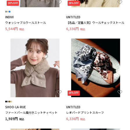
30%OFF
20%OFF
INDIVI
UNTITLED
ウォッシャブルウールストール
【名品／定番人気】ウールチェックストール
5,544円
6,336円
税込
税込
20%OFF
SHOO･LA･RUE
UNTITLED
ファー×パール風付きニットティペット
レオパードプリントスカーフ
1,989円
6,336円
税込
税込