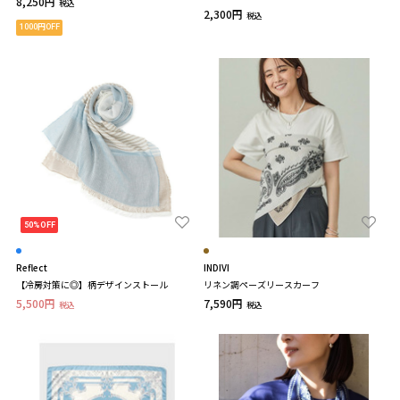
8,250円
税込
2,300円
税込
1000円OFF
50%OFF
Reflect
INDIVI
【冷房対策に◎】柄デザインストール
リネン調ペーズリースカーフ
5,500円
7,590円
税込
税込