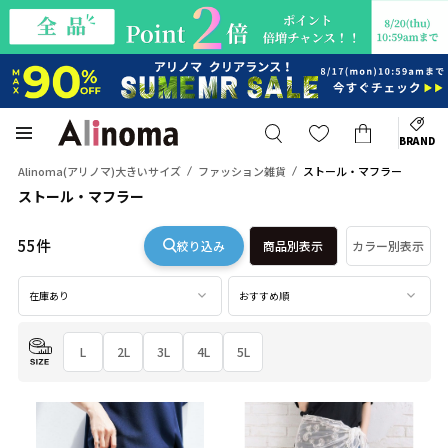
BRAND
Alinoma(アリノマ)大きいサイズ
ファッション雑貨
ストール・マフラー
ストール・マフラー
55件
絞り込み
商品別表示
カラー別表示
在庫あり
おすすめ順
L
2L
3L
4L
5L