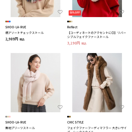
50%OFF
SHOO･LA･RUE
Reflect
柄アソートチェックストール
【コーディネートのアクセントに◎】リバー
シブルフェイクファーストール
2,989円
税込
3,190円
税込
SHOO･LA･RUE
CHIC STYLE
無地プリーツストール
フェイクファーフーディマフラー 大きいサイ
ズ シックスタイル