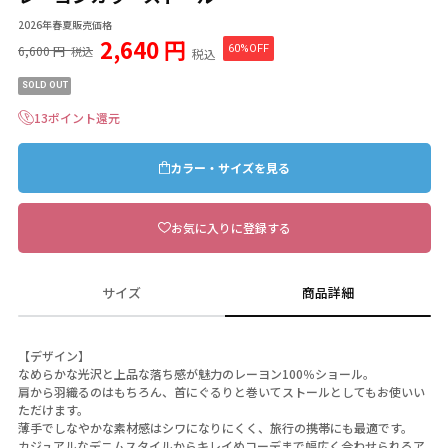
2026年春夏販売価格
2,640 円
6,600 円
60%OFF
税込
税込
SOLD OUT
13ポイント還元
カラー・サイズを見る
お気に入りに登録する
サイズ
商品詳細
【デザイン】
なめらかな光沢と上品な落ち感が魅力のレーヨン100％ショール。
肩から羽織るのはもちろん、首にぐるりと巻いてストールとしてもお使いい
ただけます。
薄手でしなやかな素材感はシワになりにくく、旅行の携帯にも最適です。
カジュアルなデニムスタイルからキレイめコーデまで幅広く合わせられるア