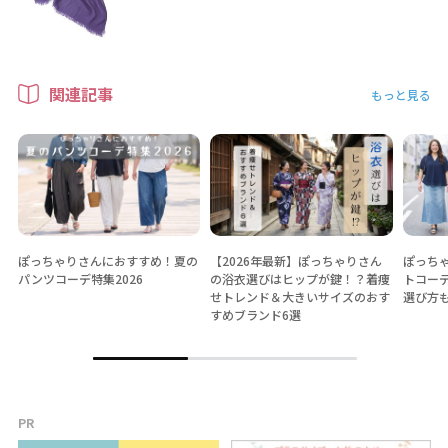
関連記事
もっと見る
ぽっちゃりさんにおすすめ！夏の
【2026年最新】ぽっちゃりさん
ぽっちゃ
パンツコーデ特集2026
の浴衣選びはヒップが鍵！？着痩
トコー
せトレンド＆大きいサイズのおす
選び方
すめブランド6選
PR