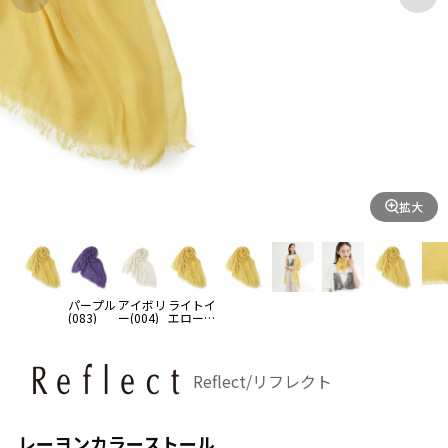
拡大
パープル
アイボリ
ライトイ
(083)
ー(004)
エロー
(030)
Reflect/リフレクト
レーヨンカラーストール