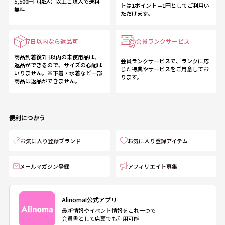
5,500円（税込）以上ご購入で送料
トは1ポイント＝1円としてご利用い
無料
ただけます。
7日以内なら返品可
会員ランクサービス
商品到着後7日以内の未使用品は、
会員ランクサービスで、ランクに応
返品ができるので、サイズの心配は
じた特典やサービスをご用意してお
いりません。※下着・水着など一部
ります。
商品は返品ができません。
便利につかう
お気に入り登録ブランド
お気に入り登録アイテム
メールマガジン登録
アフィリエイト募集
AlinomaI公式アプリ
最新情報やイベント情報をこれ一つで
会員書として店頭でも利用可能