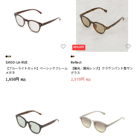
40%OFF
SHOO･LA･RUE
Reflect
【ブルーライトカット】ベーシックフレーム
【偏光／調光レンズ】クラウンパント型サン
メガネ
グラス
1,650円
2,970円
税込
税込