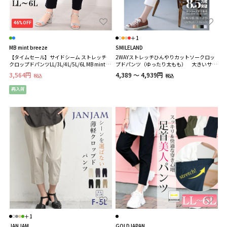
46%OFF
＋1
MB mint breeze
SMILELAND
【タイムセール】サイドシーム ストレッチ
2WAYストレッチひんやりカットソークロッ
クロップドパンツLL/3L/4L/5L/6L MB mint
プドパンツ（ゆったり太もも） 大きいサイ
breezeミントブリーズ
ズ
3,564円
4,389 ～ 4,939円
税込
税込
再入荷
＋1
JANJAM
GOLDJAPAN