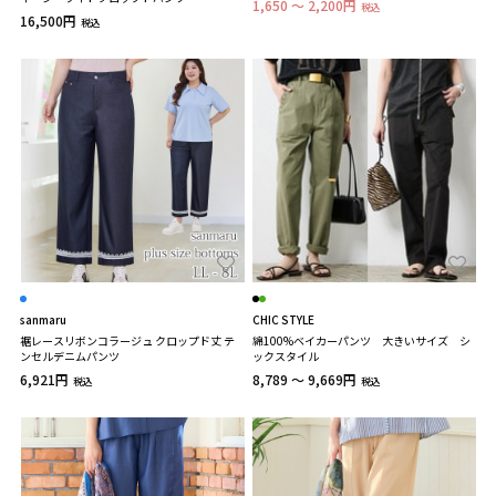
1,650 ～ 2,200円
税込
16,500円
税込
sanmaru
CHIC STYLE
裾レースリボンコラージュ クロップド丈 テ
綿100%ベイカーパンツ 大きいサイズ シ
ンセルデニムパンツ
ックスタイル
6,921円
8,789 ～ 9,669円
税込
税込