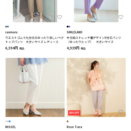
sanmaru
SMILELAND
ウエストゴムで九分丈のゆったり涼しいペグ
全方向ストレッチ裾デザイン9分丈パンツ
トップパンツ 大きいサイズ レディース
（ゆったりヒップ） 大きいサイズ
6,594円
4,939円
税込
税込
50%OFF
MISSEL
Rose Tiara