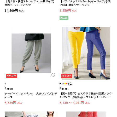
【洗える・快適ストレッチ・L～4Lサイズ】
【ドライタッチ/UVカット/イージケア/手洗
美脚テーパードパンツ
いOK】裾ギャザーパンツ
14,300円
9,350円
税込
税込
再入荷
40%OFF
15%OFF
＋2
Ranan
Ranan
テーパードニットパンツ 大きいサイズレデ
【選べる股下】ひんやり！機能付美脚アンク
ィース
ルパンツ（接触冷感・ストレッチ・UVカッ
ト） 大きいサイズ レディース
3,539円
3,730 ～ 4,291円
税込
税込