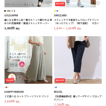
50%OFF
＋3
GOLDJAPAN
SMILELAND
虜になる穿き心地！痩せた？って聞かれる 褒
ストレッチうす軽楽ちんクロップドパンツ
められ究極美脚！最強ストレッチテーパード
（ゆったりヒップ）（吸汗速乾） 大きいサ
パンツ 大きいサイズ レディース
イズ
3,489円
1,644 ～ 1,864円
税込
税込
5%OFF
46%OFF
A HAPPY MARILYN
MISSEL
２丈選べる カット プリーツ ワイド パンツ
【快適機能素材】裾シアーデザイン クロップ
ドパンツ
3,696円
税込
7,700円
税込