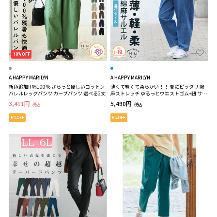
10%OFF
A HAPPY MARILYN
A HAPPY MARILYN
新色追加!! 綿100％ さらっと優しいコットン
薄くて軽くて柔らかい！！ 夏にピッタリ 綿
バレルレッグパンツ カーブパンツ 選べる2丈
麻ストレッチ ゆるっとウエストゴム+紐 サル
エルパンツ
3,411円
5,490円
税込
税込
5%OFF
5%OFF