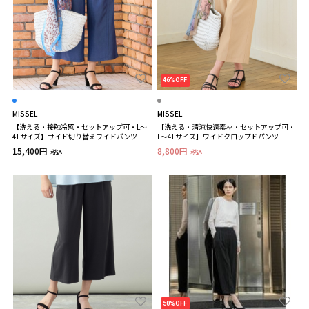
46%OFF
MISSEL
MISSEL
【洗える・接触冷感・セットアップ可・L～
【洗える・清涼快適素材・セットアップ可・
4Lサイズ】サイド切り替えワイドパンツ
L～4Lサイズ】ワイドクロップドパンツ
15,400円
8,800円
税込
税込
50%OFF