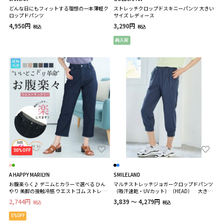
どんな日にもフィットする理想の一本薄軽ク
ストレッチクロップドスキニーパンツ 大きい
ロップドパンツ
サイズ レディース
4,950円
3,290円
税込
税込
再入荷
50%OFF
A HAPPY MARILYN
SMILELAND
お腹楽らく♪ デニムとカラーで選べる ひん
マルチストレッチジョガークロップドパンツ
やり 美脚の接触冷感 ウエストゴム ストレッ
（吸汗速乾・UVカット）（HEAD） 大きい
チパンツ
サイズ
2,744円
3,839 ～ 4,279円
税込
税込
5%OFF