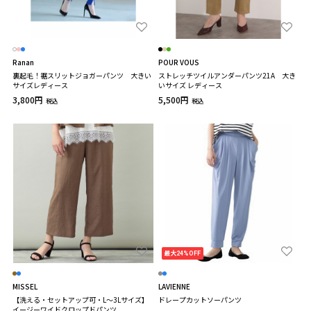
Ranan
POUR VOUS
裏起毛！裾スリットジョガーパンツ 大きい
ストレッチツイルアンダーパンツ21A 大き
サイズレディース
いサイズ レディース
3,800円
5,500円
税込
税込
最大24%OFF
MISSEL
LAVIENNE
【洗える・セットアップ可・L～3Lサイズ】
ドレープカットソーパンツ
イージーワイドクロップドパンツ