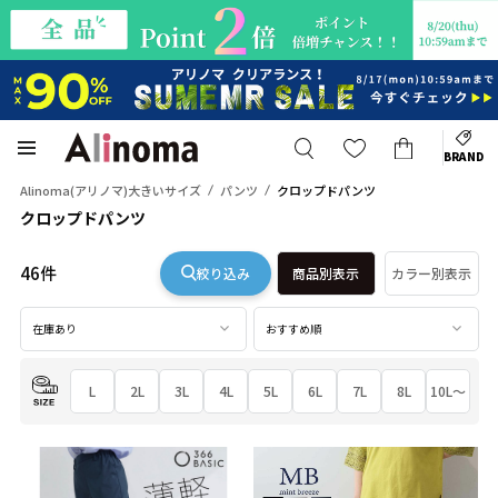
BRAND
Alinoma(アリノマ)大きいサイズ
パンツ
クロップドパンツ
クロップドパンツ
46件
絞り込み
商品別表示
カラー別表示
在庫あり
おすすめ順
L
2L
3L
4L
5L
6L
7L
8L
10L～