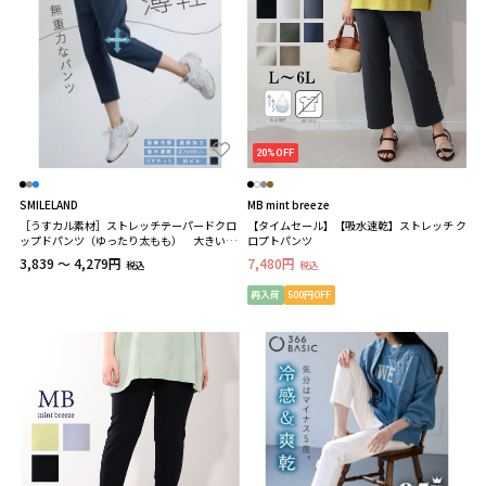
20%OFF
SMILELAND
MB mint breeze
［うすカル素材］ストレッチテーパードクロ
【タイムセール】【吸水速乾】ストレッチ ク
ップドパンツ（ゆったり太もも） 大きいサ
ロプトパンツ
イズ
3,839 ～ 4,279円
7,480円
税込
税込
再入荷
500円OFF