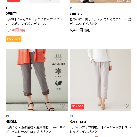
QUINTY
sanmaru
【3-9L】4wayストレッチクロップドパン
軽やかに、美しく。大人のためのテンセル混
ツ 大きいサイズ レディース
デニムワイドパンツ
5,720円
6,413円
税込
税込
1000円OFF
50%OFF
MISSEL
Rose Tiara
【洗える・吸水速乾・消臭機能・L～4Lサイ
【セットアップ対応】【イージーケア】スト
ズ】ヘムレースクロップドパンツ
レッチツイルパンツ