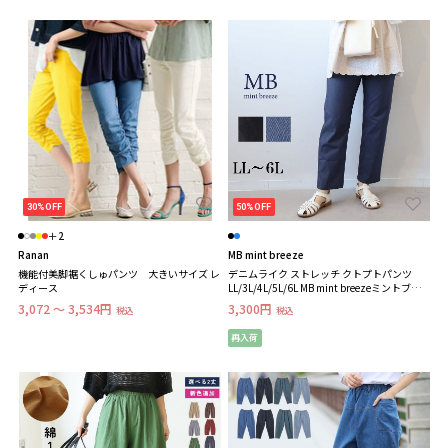
30%OFF
50%OFF
＋2
Ranan
MB mint breeze
機能付美脚裾くしゅパンツ 大きいサイズ レ
デニムライク ストレッチ クトプトパンツ
ディース
LL/3L/4L/5L/6L MB mint breezeミントブリー
ズ
3,072 ～ 3,534円
3,300円
税込
税込
再入荷