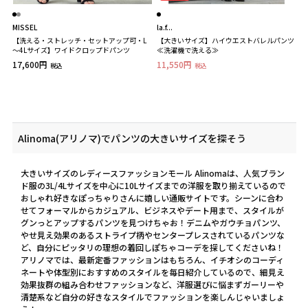
MISSEL
la.f...
【洗える・ストレッチ・セットアップ可・L
【大きいサイズ】ハイウエストバレルパンツ
～4Lサイズ】ワイドクロップドパンツ
≪洗濯機で洗える≫
17,600円
11,550円
税込
税込
Alinoma(アリノマ)でパンツの大きいサイズを探そう
大きいサイズのレディースファッションモール Alinomaは、人気ブラン
ド服の3L/4Lサイズを中心に10Lサイズまでの洋服を取り揃えているので
おしゃれ好きなぽっちゃりさんに嬉しい通販サイトです。シーンに合わ
せてフォーマルからカジュアル、ビジネスやデート用まで、スタイルが
グンっとアップするパンツを見つけちゃお！デニムやガウチョパンツ、
やせ見え効果のあるストライプ柄やセンタープレスされているパンツな
ど、自分にピッタリの理想の着回しぽちゃコーデを探してくださいね！
アリノマでは、最新定番ファッションはもちろん、イチオシのコーディ
ネートや体型別におすすめのスタイルを毎日紹介しているので、細見え
効果抜群の組み合わせファッションなど、洋服選びに悩まずガーリーや
清楚系など自分の好きなスタイルでファッションを楽しんじゃいましょ