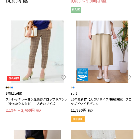
14,300円
8,800 ～ 9,900円
税込
税込
再入荷
50%OFF
SMILELAND
eur3
ストレッチレーヨン混美脚クロップドパンツ
26年夏新作【大きいサイズ/接触冷感】クロ
（ゆったり太もも） 大きいサイズ
ップドワイドパンツ
2,194 ～ 2,469円
11,990円
税込
税込
500円OFF