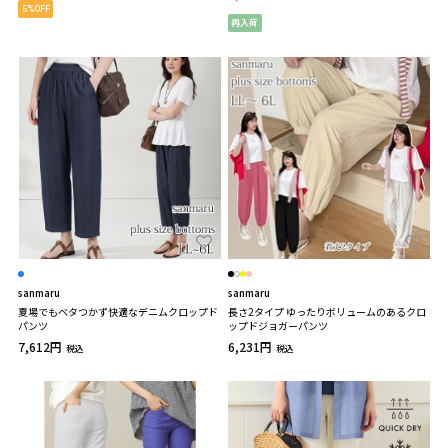
5%OFF
再入荷
sanmaru
sanmaru
夏場でもベタつかず快適なデニムクロップド
長さ2タイプ ゆったりボリュームのあるクロ
パンツ
ップドジョガーパンツ
7,612円
6,231円
税込
税込