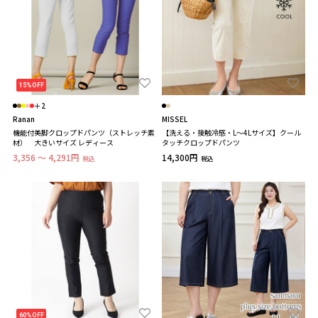
15%OFF
＋2
Ranan
MISSEL
機能付美脚クロップドパンツ（ストレッチ素
【洗える・接触冷感・L～4Lサイズ】クール
材） 大きいサイズ レディース
タッチクロップドパンツ
3,356 ～ 4,291円
14,300円
税込
税込
60%OFF