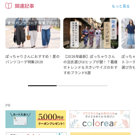
関連記事
もっと見る
ぽっちゃりさんにおすすめ！夏の
【2026年最新】ぽっちゃりさん
ぽっちゃ
パンツコーデ特集2026
の浴衣選びはヒップが鍵！？着痩
トコー
せトレンド＆大きいサイズのおす
選び方
すめブランド6選
PR