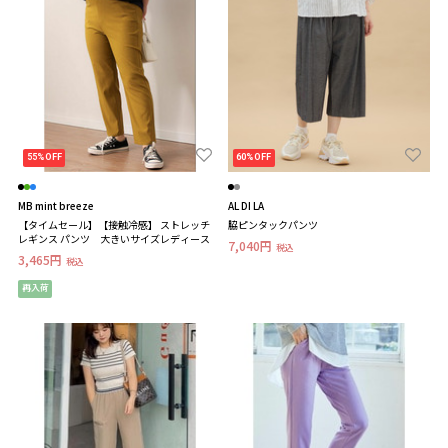
55%OFF
60%OFF
MB mint breeze
AL DI LA
【タイムセール】【接触冷感】 ストレッチ
脇ピンタックパンツ
レギンス パンツ 大きいサイズレディース
7,040円
税込
3,465円
税込
再入荷