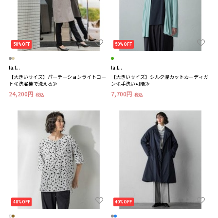
50%OFF
50%OFF
la.f...
la.f...
【大きいサイズ】パーテーションライトコー
【大きいサイズ】シルク混カットカーディガ
ト≪洗濯機で洗える≫
ン≪手洗い可能≫
24,200円
7,700円
税込
税込
40%OFF
40%OFF