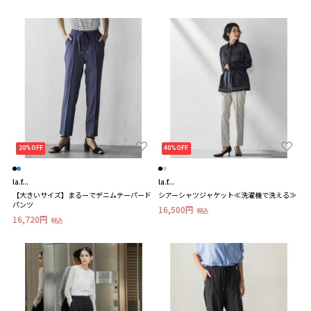
20%OFF
40%OFF
la.f...
la.f...
【大きいサイズ】まるーでデニムテーパード
シアーシャツジャケット≪洗濯機で洗える≫
パンツ
16,500円
税込
16,720円
税込