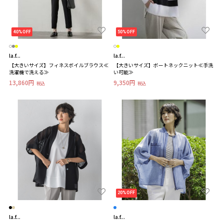
40%OFF
50%OFF
la.f...
la.f...
【大きいサイズ】フィネスボイルブラウス≪
【大きいサイズ】ボートネックニット≪手洗
洗濯機で洗える≫
い可能≫
13,860円
9,350円
税込
税込
20%OFF
la.f...
la.f...