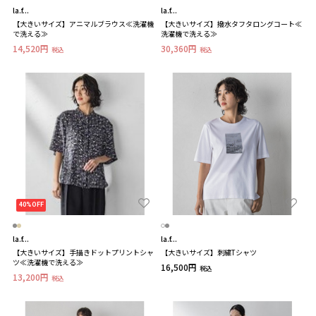
la.f...
la.f...
【大きいサイズ】アニマルブラウス≪洗濯機
【大きいサイズ】撥水タフタロングコート≪
で洗える≫
洗濯機で洗える≫
14,520円
30,360円
税込
税込
40%OFF
la.f...
la.f...
【大きいサイズ】手描きドットプリントシャ
【大きいサイズ】刺繍Tシャツ
ツ≪洗濯機で洗える≫
16,500円
税込
13,200円
税込