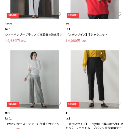
30%OFF
20%OFF
la.f...
la.f...
シアーバンブーブラウス≪洗濯機で洗える≫
【大きいサイズ】Tシャツニット
14,630円
14,080円
税込
税込
30%OFF
50%OFF
la.f...
la.f...
【大きいサイズ】シアー切り替えカットソー
【大きいサイズ】【biyori】"着心地も美しさ
も"パーフェクトムーブパンツ≪洗濯機で洗