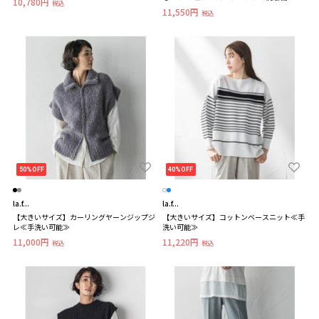
10,780円
税込
える≫
11,550円
税込
50%OFF
40%OFF
la.f...
la.f...
【大きいサイズ】カーリングヤーンジップジ
【大きいサイズ】コットンベースニット≪手
レ≪手洗い可能≫
洗い可能≫
11,000円
11,220円
税込
税込