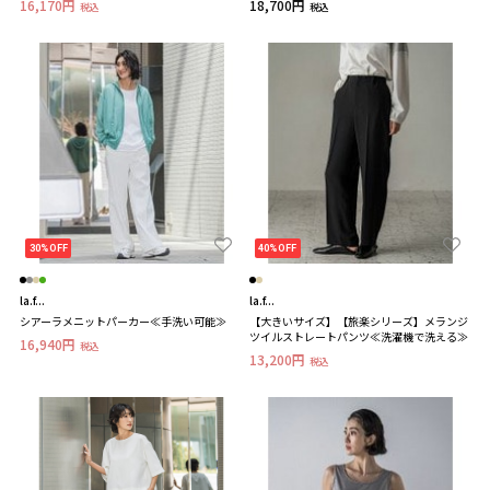
16,170円
18,700円
税込
税込
30%OFF
40%OFF
la.f...
la.f...
シアーラメニットパーカー≪手洗い可能≫
【大きいサイズ】【旅楽シリーズ】メランジ
ツイルストレートパンツ≪洗濯機で洗える≫
16,940円
税込
13,200円
税込