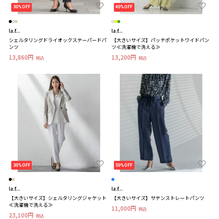
30%OFF
40%OFF
la.f...
la.f...
シェルタリングドライオックステーパードパ
【大きいサイズ】パッチポケットワイドパン
ンツ
ツ≪洗濯機で洗える≫
13,860円
13,200円
税込
税込
30%OFF
50%OFF
la.f...
la.f...
【大きいサイズ】シェルタリングジャケット
【大きいサイズ】サテンストレートパンツ
≪洗濯機で洗える≫
11,000円
税込
23,100円
税込