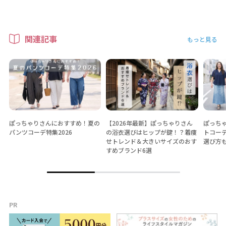
関連記事
もっと見る
ぽっちゃりさんにおすすめ！夏の
【2026年最新】ぽっちゃりさん
ぽっちゃ
パンツコーデ特集2026
の浴衣選びはヒップが鍵！？着痩
トコー
せトレンド＆大きいサイズのおす
選び方
すめブランド6選
PR