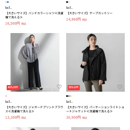
la.f...
la.f...
【大きいサイズ】バンドカラーシャツ≪洗濯
【大きいサイズ】ケープカットソー
機で洗える≫
14,960円
税込
16,500円
税込
40%OFF
50%OFF
la.f...
la.f...
【大きいサイズ】ジャガードプリントブラウ
【大きいサイズ】パーテーションライトショ
ス≪洗濯機で洗える≫
ートジャケット≪洗濯機で洗える≫
13,200円
20,900円
税込
税込