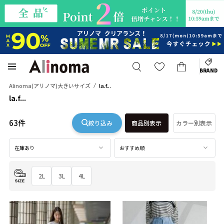
BRAND
Alinoma(アリノマ)大きいサイズ
la.f...
la.f...
63件
絞り込み
商品別表示
カラー別表示
在庫あり
おすすめ順
2L
3L
4L