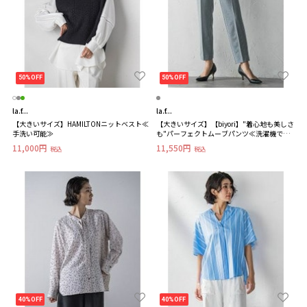
50%OFF
50%OFF
la.f...
la.f...
【大きいサイズ】HAMILTONニットベスト≪
【大きいサイズ】【biyori】"着心地も美しさ
手洗い可能≫
も"パーフェクトムーブパンツ≪洗濯機で洗
える≫
11,000円
11,550円
税込
税込
40%OFF
40%OFF