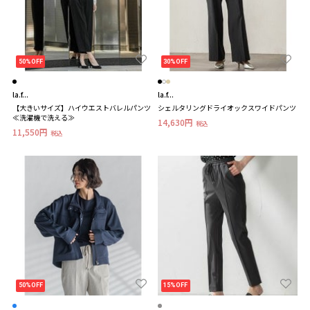
50%OFF
30%OFF
la.f...
la.f...
【大きいサイズ】ハイウエストバレルパンツ
シェルタリングドライオックスワイドパンツ
≪洗濯機で洗える≫
14,630円
税込
11,550円
税込
50%OFF
15%OFF