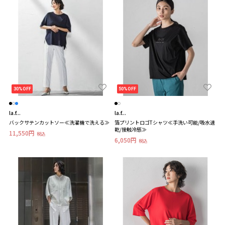
30%OFF
50%OFF
la.f...
la.f...
バックサテンカットソー≪洗濯機で洗える≫
箔プリントロゴTシャツ≪手洗い可能/吸水速
乾/接触冷感≫
11,550円
税込
6,050円
税込