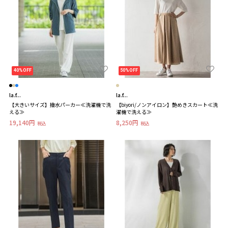
40%OFF
50%OFF
la.f...
la.f...
【大きいサイズ】撥水パーカー≪洗濯機で洗
【biyori/ノンアイロン】艶めきスカート≪洗
える≫
濯機で洗える≫
19,140円
8,250円
税込
税込