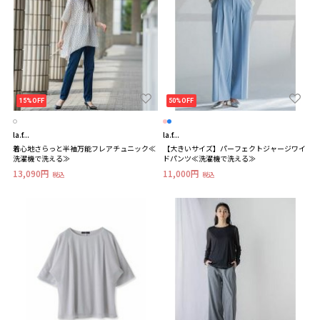
15%OFF
50%OFF
la.f...
la.f...
着心地さらっと半袖万能フレアチュニック≪
【大きいサイズ】パーフェクトジャージワイ
洗濯機で洗える≫
ドパンツ≪洗濯機で洗える≫
13,090円
11,000円
税込
税込