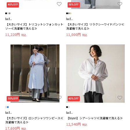
40%OFF
50%OFF
la.f...
la.f...
【大きいサイズ】トリコットシフォンカット
【大きいサイズ】リラクシーワイドパンツ≪
ソー≪洗濯機で洗える≫
洗濯機で洗える≫
11,220円
11,000円
税込
税込
50%OFF
40%OFF
la.f...
la.f...
【大きいサイズ】ロングシャツワンピース≪
【biyori】シアーシャツ≪洗濯機で洗える≫
洗濯機で洗える≫
12,540円
税込
17,600円
税込