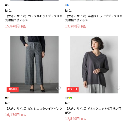
la.f...
la.f...
【大きいサイズ】カラフルドットブラウス≪
【大きいサイズ】半袖ストライプブラウス≪
洗濯機で洗える≫
洗濯機で洗える≫
15,840円
13,200円
税込
税込
30%OFF
40%OFF
la.f...
la.f...
【大きいサイズ】ピクシエスタワイドパンツ
【大きいサイズ】Vネックニット≪手洗い可
能≫
16,170円
税込
12,540円
税込