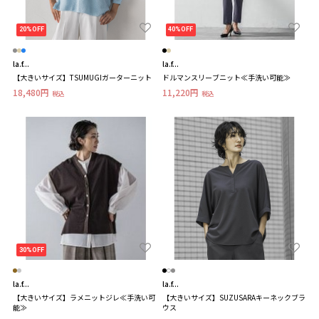
20%OFF
40%OFF
la.f...
la.f...
【大きいサイズ】TSUMUGIガーターニット
ドルマンスリーブニット≪手洗い可能≫
18,480円
11,220円
税込
税込
30%OFF
la.f...
la.f...
【大きいサイズ】ラメニットジレ≪手洗い可
【大きいサイズ】SUZUSARAキーネックブラ
能≫
ウス