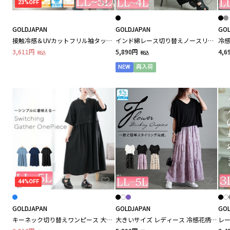
23%OFF
Alinoma select / アリノマセレクト
GOLDJAPAN
GOLDJAPAN
GOL
接触冷感＆UVカットフリル袖タック
インド綿レース切り替えノースリー
冷
ペプラムプルオーバー 大きいサイズ
ブワンピース
A piece / エーピース
3,611円
5,890円
4,6
税込
税込
レディース
NEW
再入荷
B
BRADELIS New York peace / ブラデリスニューヨ
ークピース
C
Cutie Blonde / キューティーブロンド
CALABRONE / キャラブローネ
44%OFF
CLETTE / クレット
GOLDJAPAN
GOLDJAPAN
GOL
キーネック切り替えワンピース 大き
大きいサイズ レディース 冷感花柄ド
レ
いサイズ レディース
ッキングティアードワンピース
ープ