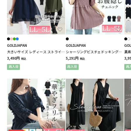
Alotta / アロッタ
スーツ・フォーマル
ALIANSA / アリアンサ
シーズンアイテム
GOLDJAPAN
GOLDJAPAN
GOL
大きいサイズ レディース ストライプ
シャーリングビスチェドッキングペ
異素
A HAPPY MARILYN / ハッピーマリリン
柄シフォンフェイクチュニック
プラムチュニック 大きいサイズ レデ
いサ
3,490円
5,291円
3,9
税込
税込
クリア
カテゴリーを指定する
ィース
再入荷
再入荷
再
AITOZ / アイトス
aitoz+ / アイトスプラス
AAA / トリプルエー
AZITO / アジト