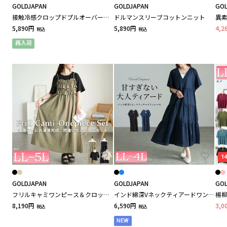
GOLDJAPAN
GOLDJAPAN
GOL
接触冷感クロップドプルオーバー＆
ドルマンスリーブコットンニット
異素
LACOUPE / ラ・クープ
フレアスカート2点セット 大きいサ
サイ
5,890円
5,890円
4,2
税込
税込
イズ レディース
再入荷
Lente / レンテ
leswel / レスウェル
LAVIENNE / ラヴィエンヌ
LAVEANGE / ラビアンジェ
1
la farfa / ラファーファ
GOLDJAPAN
GOLDJAPAN
GOL
フリルキャミワンピース＆クロップ
インド綿深Vネックティアードワン
楊
ドTシャツ2点セット
ピース
大き
8,190円
la.f... / ラエフ
6,590円
3,0
税込
税込
NEW