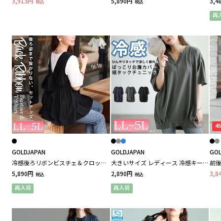
3,913円
5,890円
3,4
税込
税込
ース
CHIC STYLE / シックスタイル
再
Callarus / カラルス
D
D*g*y / ディージーワイ
E
eur3 / エウルキューブ
4
GOLDJAPAN
GOLDJAPAN
GOL
etre pret / エトレ・プレ
冷感後ろリボンビスチェ＆クロップ
大きいサイズ レディース 冷感キーネ
前後
ドTシャツ2点セット
ック裾タックチュニック
ムチ
5,890円
2,890円
3,8
税込
税込
ス
F
再入荷
再入荷
fleur by mint breeze / フルール バイ ミントブリ
ーズ