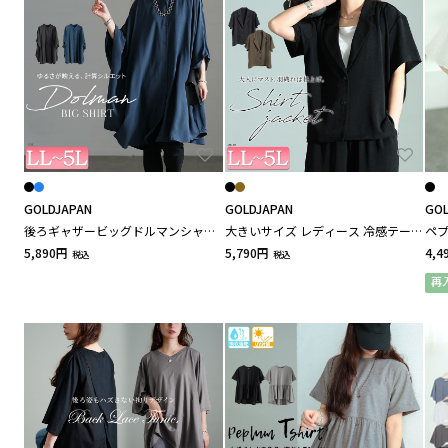
FILA / フィラ
FILA(Alinoma select) / フィラ(アリノマセレクト)
G
grove / グローブ
GOLDJAPAN
GOLDJAPAN
GOL
後ろギャザービッグドルマンシャツ
大きいサイズ レディース 冷感テーラ
ペ
GeeRA / ジーラ
チュニック
ードジャケット
ド
5,890円
5,790円
4,4
税込
税込
大
再
GOLDJAPAN / ゴールドジャパン
Glamour Princess / グラマープリンセス
GEVS / ジェイヴィス