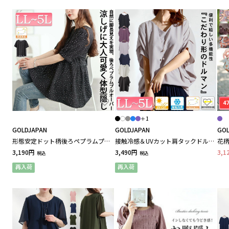
トップス
ABC順
カナ順
ワンピース
123
A
B
C
D
E
F
G
I
J
L
パンツ
123
スカート
4
23区 / ニジュウサンク
＋1
GOLDJAPAN
GOLDJAPAN
GOL
アウター
形態安定ドット柄後ろペプラムプル
接触冷感＆UVカット肩タックドルマ
花
オーバー
ンプルオーバー 大きいサイズ レデ
ク 
ベルーナ(BELLUNA) / ベルーナ
3,190円
3,490円
3,1
税込
税込
ィース
セットアップ
再入荷
再入荷
&LOVE / アンドラブ
サロペット・オーバーオール
A
AL DI LA / アル・ディ・ラ
インナー・下着