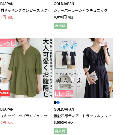
DJAPAN
GOLDJAPAN
材ドッキングワンピース 大きい
シアーパーカーシャツチュニック
ズ レディース
63円
4,090円
税込
税込
再入荷
4%OFF
DJAPAN
GOLDJAPAN
柳スキッパーぺプラムチュニック
接触冷感ティアードラッフルフレア
いサイズ レディース
ワンピース
00円
6,990円
税込
税込
再入荷