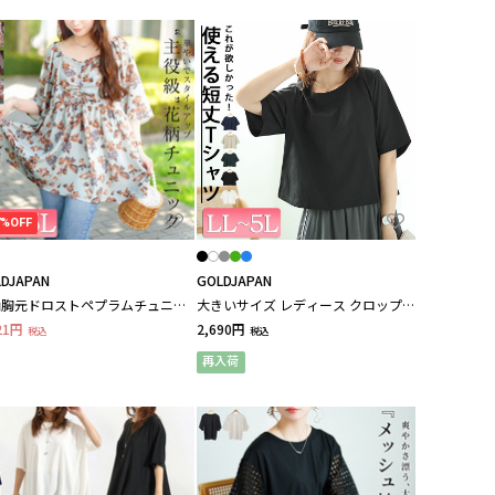
M
N
P
Q
R
S
T
U
V
Y
7%OFF
DJAPAN
GOLDJAPAN
柄胸元ドロストペプラムチュニッ
大きいサイズ レディース クロップド
大きいサイズ レディース
丈ワイドTシャツ
21円
2,690円
税込
税込
再入荷