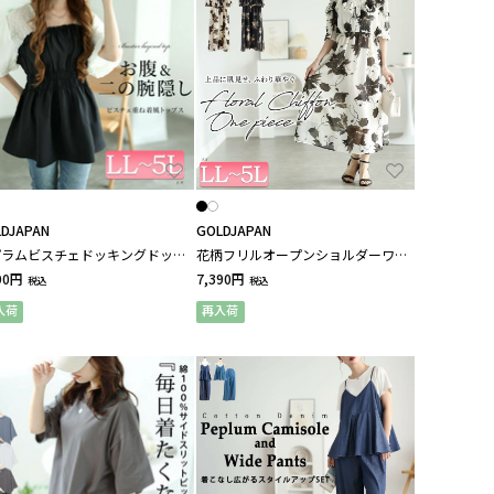
DJAPAN
GOLDJAPAN
プラムビスチェドッキングドット
花柄フリルオープンショルダーワン
ビーバルーンスリーブチュニック
ピース
90円
7,390円
税込
税込
きいサイズ レディース
入荷
再入荷