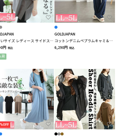
DJAPAN
GOLDJAPAN
いサイズ レディース サイドスリ
コットンデニムペプラムキャミ＆ワ
ビッグTシャツ
イドパンツ2点セット
90円
6,290円
税込
税込
入荷
9%OFF