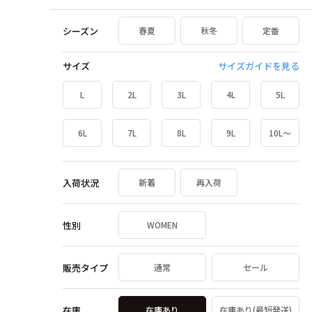
シーズン
春夏
秋冬
定番
サイズ
サイズガイドを見る
L
2L
3L
4L
5L
6L
7L
8L
9L
10L～
入荷状況
新着
再入荷
性別
WOMEN
販売タイプ
通常
セール
在庫
在庫あり
在庫あり(最短発送)