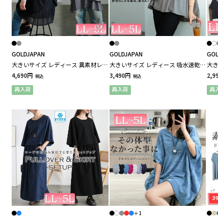
Glamour Princess スポーツウェア / グラマープリ
ンセススポーツウェア
Glamour Princess ルームウェア / グラマープリン
セスルームウェア
GOLDJAPAN
GOLDJAPAN
GOL
大きいサイズ レディース 異素材レイ
大きいサイズ レディース 吸水速乾＆
大き
I
ヤードバックシャンチュニック
UVカットペプラムプルオーバー
ット
4,690円
3,490円
2,9
税込
税込
INDIVI / インディヴィ
再入荷
再入荷
再
J
Jolly Poupée / ジョリープッペ
JANJAM / ジャンジャン
jolie et jolie / ジョリー エ ジョリー
3
＋1
L