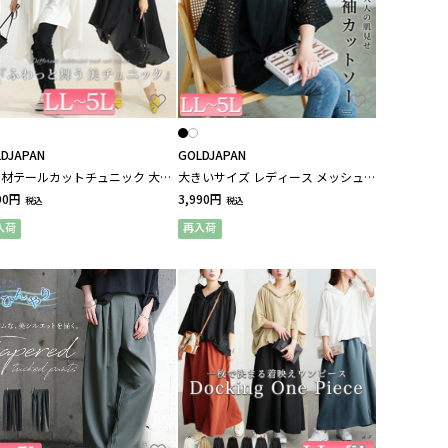
DJAPAN
GOLDJAPAN
材テールカットチュニック 大き
大きいサイズ レディース メッシュ変
イズ レディース
形スリーブプルオーバー
90円
3,990円
税込
税込
入荷
再入荷