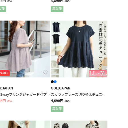
89円
3,890円
税込
税込
入荷
再入荷
5%OFF
DJAPAN
GOLDJAPAN
2wayフリンジジャガードペプラ
スカラップレース切り替えチュニッ
ュニック 大きいサイズ レディー
ク
44円
4,690円
税込
税込
再入荷