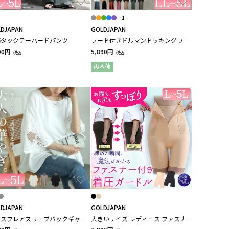
＋1
DJAPAN
GOLDJAPAN
感タックテーパードパンツ
フード付きドルマンドッキングワン
ピース 大きいサイズ レディース
90円
5,890円
税込
税込
再入荷
DJAPAN
GOLDJAPAN
ースフレアスリーブバックギャザ
大きいサイズ レディース ファスナー
ルオーバー 大きいサイズ レディ
付き着圧ガードルショーツ