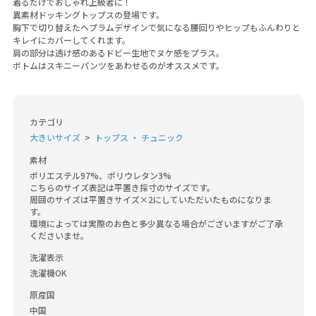
着るだけでおしゃれ上級者に！
異素材ドッキングトップスの登場です。
胸下で切り替えたヘプラムデザインで気になる腰回りやヒップもふんわりと
キレイにカバーしてくれます。
肩の部分は透け感のあるドビー生地でヌケ感をプラス。
ボトムはスキニーパンツをあわせるのがオススメです。
カテゴリ
大きいサイズ
トップス ・ チュニック
素材
ポリエステル97%、ポリウレタン3%

こちらのサイズ表記は平置き採寸のサイズです。

周囲のサイズは平置きサイズ×2にしていただいたものになりま
す。

環境によっては実際のお色と多少異なる場合がございますがご了承
くださいませ。
洗濯表示
洗濯機OK
原産国
中国