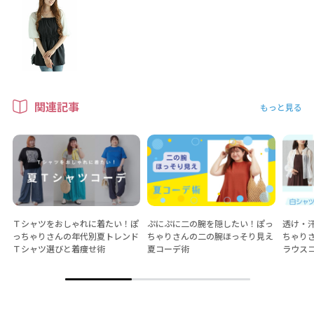
関連記事
もっと見る
Ｔシャツをおしゃれに着たい！ぽ
ぷにぷに二の腕を隠したい！ぽっ
透け・
っちゃりさんの年代別夏トレンド
ちゃりさんの二の腕ほっそり見え
ちゃり
Ｔシャツ選びと着痩せ術
夏コーデ術
ラウス