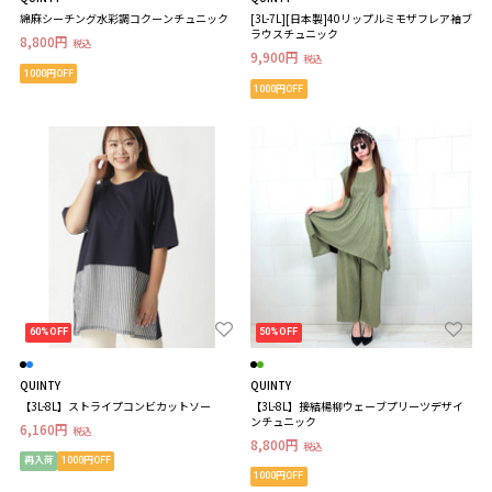
綿麻シーチング水彩調コクーンチュニック
[3L-7L][日本製]40リップルミモザフレア袖ブ
ラウスチュニック
8,800円
税込
9,900円
税込
1000円OFF
1000円OFF
60%OFF
50%OFF
QUINTY
QUINTY
【3L-8L】ストライプコンビカットソー
【3L-8L】接結楊柳ウェーブプリーツデザイ
ンチュニック
6,160円
税込
8,800円
税込
再入荷
1000円OFF
1000円OFF