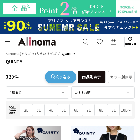
BRAND
Alinoma(アリノマ)大きいサイズ
QUINTY
QUINTY
320件
絞り込み
商品別表示
カラー別表示
在庫あり
おすすめ順
2L
3L
4L
5L
6L
7L
8L
9L
10L～