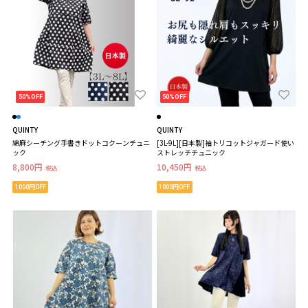
50%OFF
50%OFF
QUINTY
QUINTY
綿麻シーチング手書きドットコクーンチュニ
[3L-9L][日本製]袖トリコットジャガード使い
ック
ストレッチチュニック
8,800円
10,450円
税込
税込
1000円OFF
1000円OFF