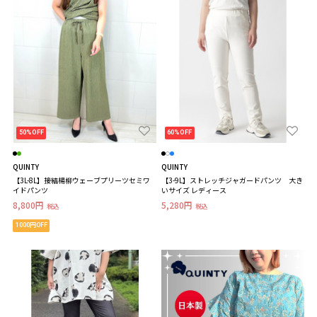
50%OFF
60%OFF
QUINTY
QUINTY
【3L-8L】接結楊柳ウェーブプリーツセミワ
【3-9L】ストレッチジャガードパンツ 大き
イドパンツ
いサイズ レディース
8,800円
5,280円
税込
税込
1000円OFF