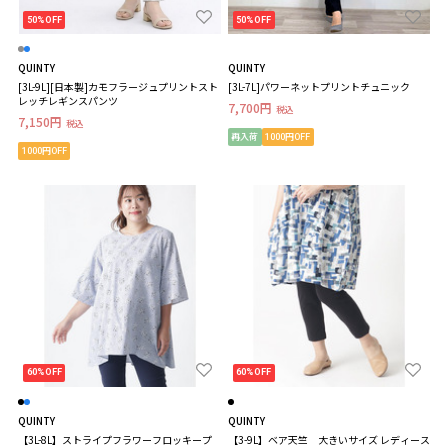
50%OFF
50%OFF
QUINTY
QUINTY
[3L-9L][日本製]カモフラージュプリントスト
[3L-7L]パワーネットプリントチュニック
レッチレギンスパンツ
7,700円
税込
7,150円
税込
再入荷
1000円OFF
1000円OFF
60%OFF
60%OFF
QUINTY
QUINTY
【3L-8L】ストライプフラワーフロッキープ
【3-9L】ベア天竺 大きいサイズ レディース