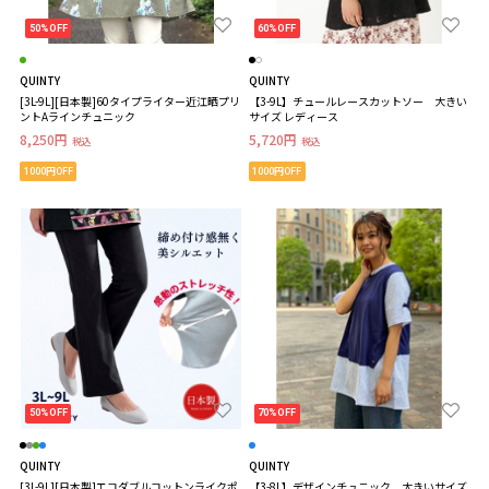
50%OFF
60%OFF
QUINTY
QUINTY
[3L-9L][日本製]60タイプライター近江晒プリ
【3-9L】チュールレースカットソー 大きい
ントAラインチュニック
サイズ レディース
8,250円
5,720円
税込
税込
1000円OFF
1000円OFF
50%OFF
70%OFF
QUINTY
QUINTY
[3L-9L][日本製]エコダブルコットンライクポ
【3-8L】デザインチュニック 大きいサイズ