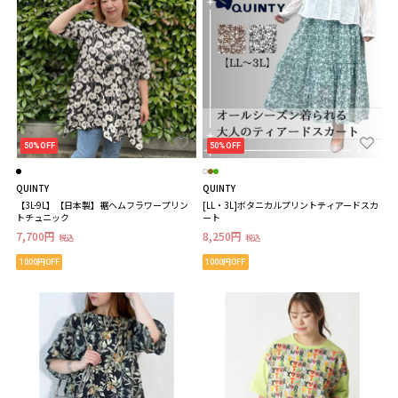
50%OFF
50%OFF
QUINTY
QUINTY
【3L-9L】【日本製】裾ヘムフラワープリン
[LL・3L]ボタニカルプリントティアードスカ
トチュニック
ート
7,700円
8,250円
税込
税込
1000円OFF
1000円OFF