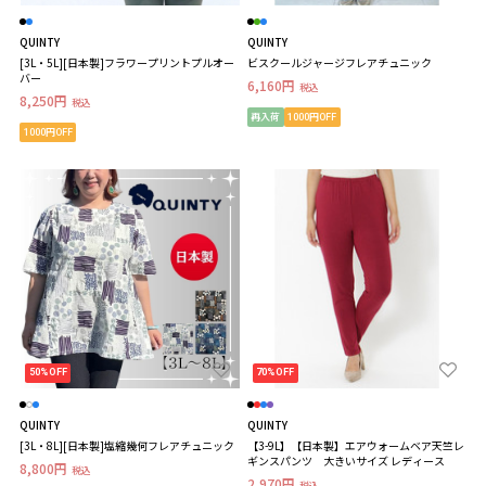
QUINTY
QUINTY
[3L・5L][日本製]フラワープリントプルオー
ビスクールジャージフレアチュニック
バー
6,160円
税込
8,250円
税込
再入荷
1000円OFF
1000円OFF
50%OFF
70%OFF
QUINTY
QUINTY
[3L・8L][日本製]塩縮幾何フレアチュニック
【3-9L】【日本製】エアウォームベア天竺レ
ギンスパンツ 大きいサイズ レディース
8,800円
税込
2,970円
税込