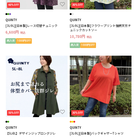
60%OFF
30%OFF
QUINTY
QUINTY
[3L-9L][日本製]レース切替チュニック
[3L-9L][日本製]フラワープリント強撚天竺チ
ュニックカットソー
6,600円
税込
10,780円
税込
再入荷
1000円OFF
再入荷
1000円OFF
50%OFF
30%OFF
QUINTY
QUINTY
【5L-8L】デザインジップロングジレ
[3L-9L][日本製]バックギャザーTシャツ