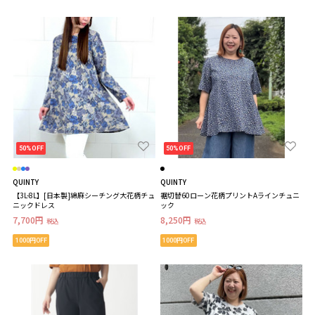
50%OFF
50%OFF
QUINTY
QUINTY
【3L-8L】[日本製]綿麻シーチング大花柄チュ
裾切替60ローン花柄プリントAラインチュニ
ニックドレス
ック
7,700円
8,250円
税込
税込
1000円OFF
1000円OFF