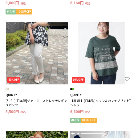
8,800円
6,160円
税込
税込
再入荷
1000円OFF
50%OFF
60%OFF
QUINTY
QUINTY
[5L-9L][日本製]ジャージーストレッチレギン
【3L-8L】[日本製]タウン＆カフェプリントT
スパンツ
シャツ
5,500円
6,600円
税込
税込
再入荷
1000円OFF