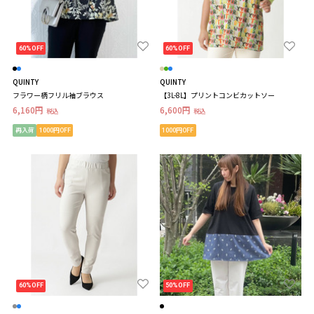
60%OFF
60%OFF
QUINTY
QUINTY
フラワー柄フリル袖ブラウス
【3L-8L】プリントコンビカットソー
6,160円
6,600円
税込
税込
再入荷
1000円OFF
1000円OFF
60%OFF
50%OFF