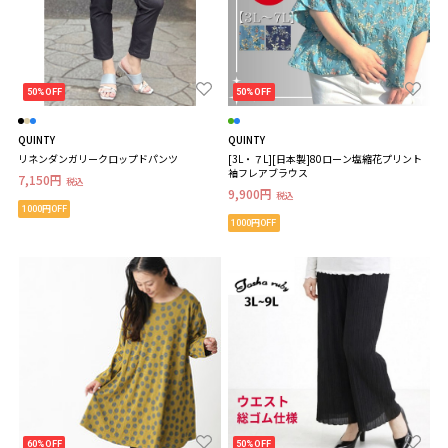
50%OFF
50%OFF
QUINTY
QUINTY
リネンダンガリークロップドパンツ
[3L・７L][日本製]80ローン塩縮花プリント
袖フレアブラウス
7,150円
税込
9,900円
税込
1000円OFF
1000円OFF
60%OFF
50%OFF