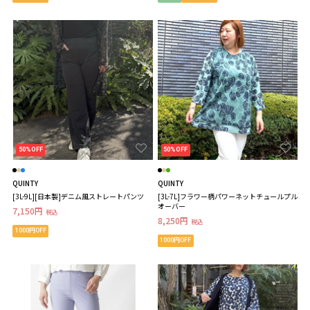
50%OFF
50%OFF
QUINTY
QUINTY
[3L-9L][日本製]デニム風ストレートパンツ
[3L-7L]フラワー柄パワーネットチュールプル
オーバー
7,150円
税込
8,250円
税込
1000円OFF
1000円OFF