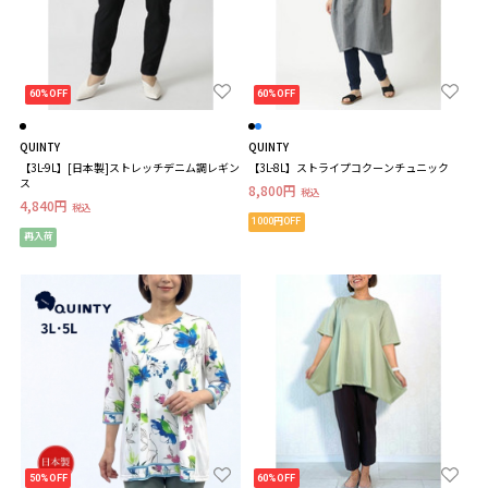
60%OFF
60%OFF
QUINTY
QUINTY
【3L-9L】[日本製]ストレッチデニム調レギン
【3L-8L】ストライプコクーンチュニック
ス
8,800円
税込
4,840円
税込
1000円OFF
再入荷
50%OFF
60%OFF