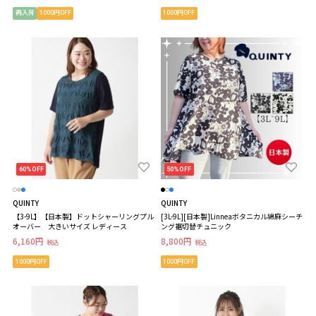
再入荷
1000円OFF
1000円OFF
60%OFF
50%OFF
QUINTY
QUINTY
【3-9L】【日本製】ドットシャーリングプル
[3L-9L][日本製]Linneaボタニカル綿麻シーチ
オーバー 大きいサイズ レディース
ング裾切替チュニック
6,160円
8,800円
税込
税込
1000円OFF
1000円OFF