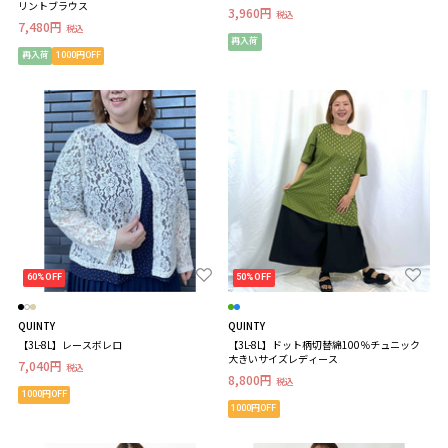
リントブラウス
3,960円
税込
7,480円
税込
再入荷
再入荷
1000円OFF
60%OFF
50%OFF
QUINTY
QUINTY
【3L-8L】レースボレロ
【3L-8L】ドット柄切替綿100％チュニック
大きいサイズレディース
7,040円
税込
8,800円
税込
1000円OFF
1000円OFF