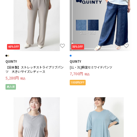
60%OFF
50%OFF
QUINTY
QUINTY
【日本製】ストレッチストライプリブパン
[LL・3L]麻混セミワイドパンツ
ツ 大きいサイズレディース
7,700円
税込
5,280円
税込
1000円OFF
再入荷