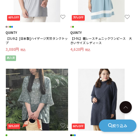
60%OFF
70%OFF
QUINTY
QUINTY
【3L-9L】[日本製]ハイゲージ天竺タンクトッ
【3-9L】裾レースチュニックワンピース 大
プ
きいサイズ レディース
3,080円
4,620円
税込
税込
再入荷
絞り込み
50%OFF
60%OFF