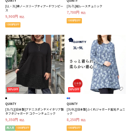
QUINTY
QUINTY
[LL・3L]綿ノースリーブティアードワンピー
[3L-7L]総レースチュニック
ス
7,700円
税込
9,900円
税込
1000円OFF
1000円OFF
50%OFF
50%OFF
QUINTY
QUINTY
[3L-7L][日本製]アドニスポンチ×イタリア製
[3L-9L][日本製]ふくれジャガード起毛チュニ
タフタジャガード コクーンチュニック
ック
9,350円
8,250円
税込
税込
再入荷
1000円OFF
1000円OFF