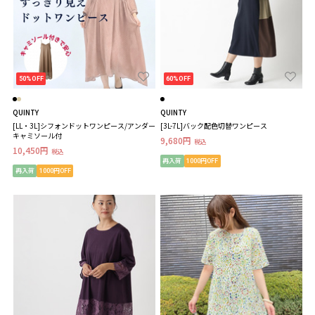
50%OFF
60%OFF
QUINTY
QUINTY
[LL・3L]シフォンドットワンピース/アンダー
[3L-7L]バック配色切替ワンピース
キャミソール付
9,680円
税込
10,450円
税込
再入荷
1000円OFF
再入荷
1000円OFF