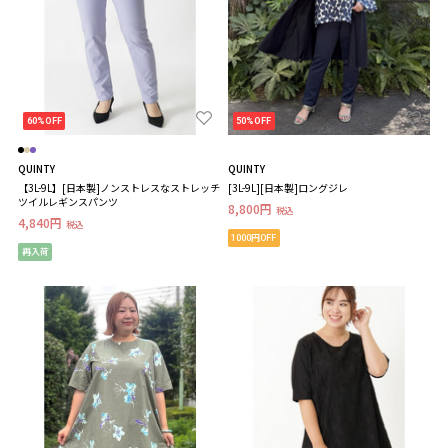
60%OFF
50%OFF
QUINTY
QUINTY
【3L-9L】[日本製]ノンストレスなストレッチ
[3L-9L][日本製]ロングジレ
ツイルレギンスパンツ
8,800円
税込
4,840円
税込
1000円OFF
再入荷