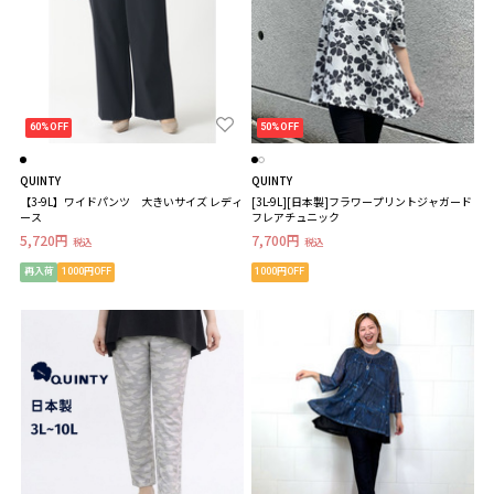
60%OFF
50%OFF
QUINTY
QUINTY
【3-9L】ワイドパンツ 大きいサイズ レディ
[3L-9L][日本製]フラワープリントジャガード
ース
フレアチュニック
5,720円
7,700円
税込
税込
再入荷
1000円OFF
1000円OFF