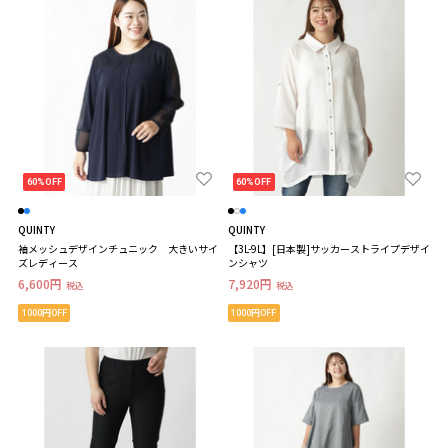
60%OFF
60%OFF
QUINTY
QUINTY
袖メッシュデザインチュニック 大きいサイ
【3L-9L】[日本製]サッカーストライプデザイ
ズレディース
ンシャツ
6,600円
7,920円
税込
税込
1000円OFF
1000円OFF