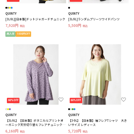
QUINTY
QUINTY
[3L-9L][日本製]ドットジャガードチュニック
[3L-9L]ランダムプリーツワイドパンツ
7,920円
5,500円
税込
税込
再入荷
1000円OFF
60%OFF
60%OFF
QUINTY
QUINTY
【3L-9L】【日本製】ボタニカルプリントオ
【3-9L】【日本製】袖フレアTシャツ 大き
ーガニック天竺切り替えフレアチュニック大
いサイズ レディース
きいサイズレディース
6,160円
5,720円
税込
税込