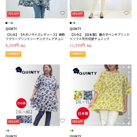
50%OFF
30%OFF
QUINTY
QUINTY
【3L-6L】【大きいサイズレディース】綿麻
【3L-9L】【日本製】 鹿の子ペンキプリント
フラワープリントシーチングフレアチュニッ
×ソフト天竺切替チュニック
ク【日本製】
8,250円
11,550円
税込
税込
1000円OFF
1000円OFF
50%OFF
50%OFF
QUINTY
QUINTY