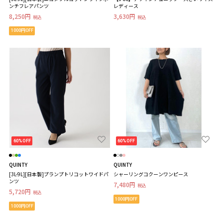
ンチフレアパンツ
レディース
8,250円
3,630円
税込
税込
1000円OFF
60%OFF
60%OFF
QUINTY
QUINTY
[3L-9L][日本製]プランプトリコットワイドパ
シャーリングコクーンワンピース
ンツ
7,480円
税込
5,720円
税込
1000円OFF
1000円OFF