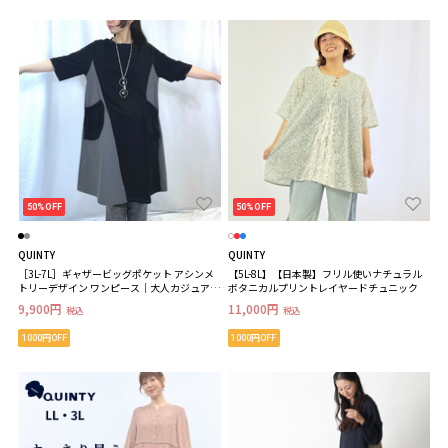
50%OFF
50%OFF
QUINTY
QUINTY
［3L-7L］ギャザービッグポケット アシンメ
【5L-8L】【日本製】フリル使いナチュラル
トリーデザイン ワンピース｜大人カジュアル
ボタニカルプリントレイヤードチュニック
に映える体型カバーも叶う1枚 大きいサイズ
9,900円
11,000円
税込
税込
レディース
1000円OFF
1000円OFF