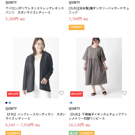
QUINTY
QUINTY
ナイロン/ポリウレタンストレッチレギンス
[3L-9L][日本製]裾ダンガリージャガードチュ
パンツ 大きいサイズレディース
ニック
5,280円
7,700円
税込
税込
1000円OFF
60%OFF
60%OFF
QUINTY
QUINTY
【3-9L】バックレースカーディガン 大きい
【3L-8L】千鳥格子×ギンガムチェックアシ
サイズ レディース
ンメトリー切替ワンピース
6,160 ～ 7,920円
10,120円
税込
税込
1000円OFF
再入荷
1000円OFF