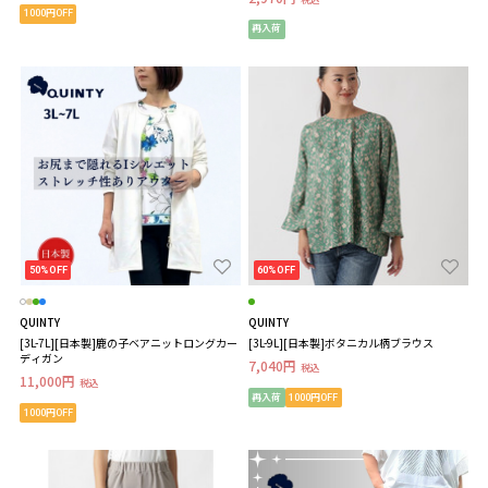
1000円OFF
再入荷
50%OFF
60%OFF
QUINTY
QUINTY
[3L-7L][日本製]鹿の子ベアニットロングカー
[3L-9L][日本製]ボタニカル柄ブラウス
ディガン
7,040円
税込
11,000円
税込
再入荷
1000円OFF
1000円OFF