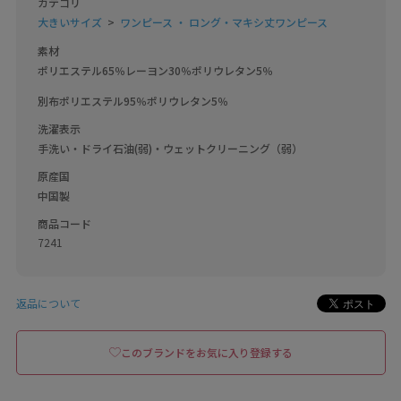
カテゴリ
大きいサイズ
ワンピース ・ ロング・マキシ丈ワンピース
素材
ポリエステル65％レーヨン30％ポリウレタン5％

別布ポリエステル95％ポリウレタン5％
洗濯表示
手洗い・ドライ石油(弱)・ウェットクリーニング（弱）
原産国
中国製
商品コード
7241
返品について
このブランドをお気に入り登録する