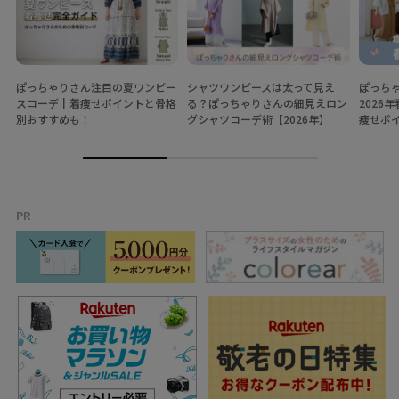
ぽっちゃりさん注目の夏ワンピー
シャツワンピースは太って見え
ぽっち
スコーデ┃着痩せポイントと骨格
る？ぽっちゃりさんの細見えロン
2026
別おすすめも！
グシャツコーデ術【2026年】
痩せポ
PR