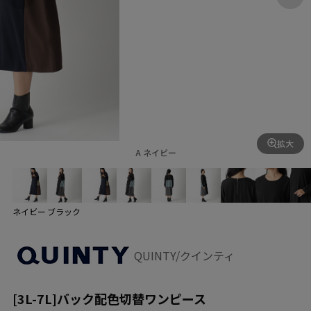
拡大
A ネイビー
ネイビー
ブラック
QUINTY/クインティ
[3L-7L]バック配色切替ワンピース