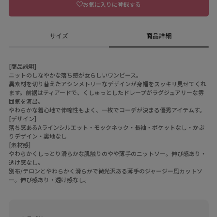
お気に入りに登録する
サイズ
商品詳細
[商品説明]
ニットのしなやかな落ち感が女らしいワンピース。
異素材を切り替えたアシンメトリーなデザインが身幅をスッキリ見せてくれ
ます。前裾はティアードで、くしゅっとしたドレープがラグジュアリーな雰
囲気を演出。
やわらかな着心地で伸縮性もよく、一枚でコーデが決まる優秀アイテムす。
[デザイン]
落ち感あるAラインシルエット・モックネック・長袖・ポケットなし・かぶ
りデザイン・裏地なし
[素材感]
やわらかくしっとり滑らかな肌触りのやや薄手のニットソー。伸び感あり・
透け感なし。
別布/テロンとやわらかく滑らかで微光沢ある薄手のジャージー風カットソ
ー。伸び感あり・透け感なし。