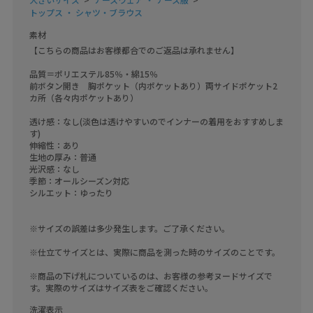
トップス ・ シャツ・ブラウス
素材
【こちらの商品はお客様都合でのご返品は承れません】
品質＝ポリエステル85％・綿15％　
前ボタン開き　胸ポケット（内ポケットあり）両サイドポケット2
カ所（各々内ポケットあり）
透け感：なし(淡色は透けやすいのでインナーの着用をおすすめしま
す)
伸縮性：あり
生地の厚み：普通
光沢感：なし
季節：オールシーズン対応
シルエット：ゆったり
※サイズの誤差は多少発生します。ご了承ください。
※仕立てサイズとは、実際に商品を測った時のサイズのことです。
※商品の下げ札についているのは、お客様の参考ヌードサイズで
す。実際のサイズはサイズ表をご確認ください。
洗濯表示