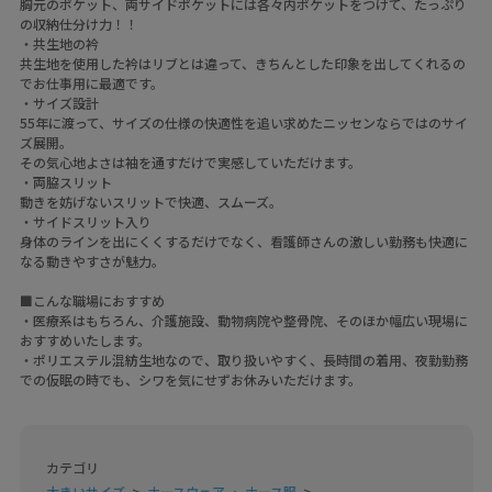
胸元のポケット、両サイドポケットには各々内ポケットをつけて、たっぷり
の収納仕分け力！！
・共生地の衿
共生地を使用した衿はリブとは違って、きちんとした印象を出してくれるの
でお仕事用に最適です。
・サイズ設計
55年に渡って、サイズの仕様の快適性を追い求めたニッセンならではのサイ
ズ展開。
その気心地よさは袖を通すだけで実感していただけます。
・両脇スリット
動きを妨げないスリットで快適、スムーズ。
・サイドスリット入り
身体のラインを出にくくするだけでなく、看護師さんの激しい勤務も快適に
なる動きやすさが魅力。
■こんな職場におすすめ
・医療系はもちろん、介護施設、動物病院や整骨院、そのほか幅広い現場に
おすすめいたします。
・ポリエステル混紡生地なので、取り扱いやすく、長時間の着用、夜勤勤務
での仮眠の時でも、シワを気にせずお休みいただけます。
カテゴリ
大きいサイズ
ナースウェア ・ ナース服