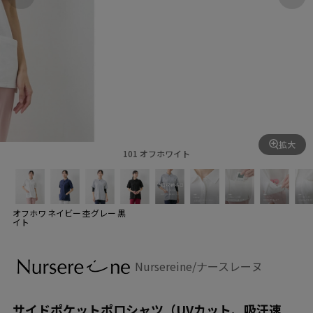
拡大
101 オフホワイト
オフホワ
ネイビー
杢グレー
黒
イト
Nursereine/ナースレーヌ
サイドポケットポロシャツ（UVカット、吸汗速