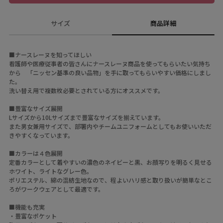
サイズ
商品詳細
■ナースレーヌを知ってほしい
看護師や医療従事者の皆さんにナースレーヌ商品を使ってもらいたい気持ち
から 「ニッセン基準の良い品物」を手に取ってもらいやすい価格にしまし
た。
洗い替え用で複数枚必要とされている方にオススメです。
■豊富なサイズ展開
Lサイズから10Lサイズまで豊富なサイズを揃えています。
また男女兼用サイズで、部署内やチームユニフォームとしてもお使いいただ
きやすくなっています。
■カラーは４色展開
定番カラーとして着やすいの濃色のネイビーと黒、お顔写りを明るく見せる
ホワイト、ライトなグレー色。
ポリエステル、綿の混紡生地なので、程よいハリ感と取り扱いが簡単なとこ
ろがワークウェアとして最適です。
■機能も充実
・豊富なポケット