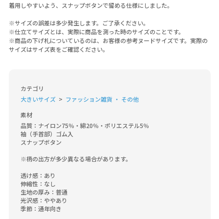
着用しやすいよう、スナップボタンで留める仕様にしました。
※サイズの誤差は多少発生します。ご了承ください。
※仕立てサイズとは、実際に商品を測った時のサイズのことです。
※商品の下げ札についているのは、お客様の参考ヌードサイズです。実際の
サイズはサイズ表をご確認ください。
カテゴリ
大きいサイズ
ファッション雑貨 ・ その他
素材
品質：ナイロン75％・綿20％・ポリエステル5％

袖（手首部）ゴム入

スナップボタン

※柄の出方が多少異なる場合があります。

透け感：あり

伸縮性：なし

生地の厚み：普通

光沢感：ややあり

季節：通年向き