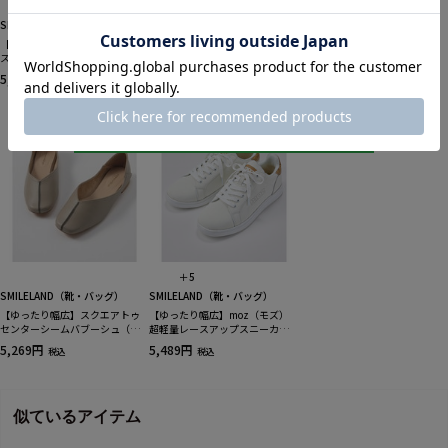
SMILELAND（靴・バッグ）
SMILELAND（靴・バッグ）
SMILELAND（靴・バッグ）
【ゆったり幅広】メタルパーツ
【ゆったり幅広】超軽量ニット
【ゆったり幅広】ニットデザイ
スクエアトゥパンプス（低反発
レースアップスニーカー（ワイ
ンフラットシューズ（ワイズ４
中敷）（ワイズ４E）
ズ４E）
E）
5,489円
3,839円
4,389円
税込
税込
税込
＋5
SMILELAND（靴・バッグ）
SMILELAND（靴・バッグ）
【ゆったり幅広】スクエアトゥ
【ゆったり幅広】moz（モズ）
センターシームバブーシュ（低
超軽量レースアップスニーカー
反発中敷）（ワイズ４E）
（ワイズ４E）
5,269円
5,489円
税込
税込