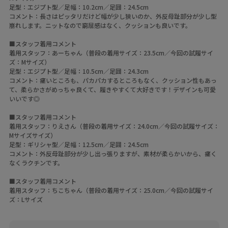
足型：エジプト型／足幅：10.2cm／足囲：24.5cm
コメント：長さはピッタリだけど幅が少し狭いのか、外反母趾部分が少し型
崩れします。ニットなので窮屈感はなく、クッションも良いです。
■スタッフ着用コメント
着用スタッフ：あーちゃん（普段の着用サイズ：23.5cm／今回の試履サイ
ズ：Mサイズ）
足型：エジプト型／足幅：10.5cm／足囲：24.3cm
コメント：痛いところも、パカパカするところもなく、クッション性もあっ
て、柔らかさがめっちゃ良くて、履きやすくて大好きです！デザインも可愛
いいです◎
■スタッフ着用コメント
着用スタッフ：りえさん（普段の着用サイズ：24.0cm／今回の試履サイズ：
Mサイズサイズ）
足型：ギリシャ型／足幅：12.5cm／足囲：24.5cm
コメント：外反母趾部分が少し出っ張りますが、素材が柔らかいから、痛く
なくラクチンです。
■スタッフ着用コメント
着用スタッフ：ちこちゃん（普段の着用サイズ：25.0cm／今回の試履サイ
ズ：Lサイズ