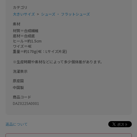
カテゴリ
大きいサイズ
シューズ ・ フラットシューズ
素材
材質＝合成繊維

底材＝合成底　

ヒール＝約1.5cm　

ワイズ＝4E　

重量＝約170g(4E：Lサイズ片足)　

※生産時期や素材などによって多少個体差があります。
洗濯表示
原産国
中国製
商品コード
DAZ0225A0001
返品について