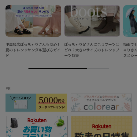
甲高幅広ぽっちゃりさんも安心！
ぽっちゃり足さんに合うブーツは
梅雨で
夏のトレンドサンダル選び方ガイ
どれ？大きいサイズのトレンドブ
ゃりさ
ド
ーツ特集
ズとシ
PR