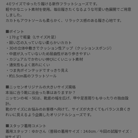
４Eワイズでゆったり履ける新作フラットシューズです。
軽やかなニット素材を使用。毎日履きたくなるような可愛い色展開でご用意
しました。
カカトもアウトソールも柔らかく、リラックス感のある履き心地です。
■ポイント
・170ｇで軽量（Lサイズ片足）
・固い芯の入っていない柔らかいカカト
・3Dの立体中敷きでクッション性アップ（クッションスポンジ）
・中底が入っていないため屈曲性があり歩きやすい
・カジュアルでかわいい伸びにくいニット素材
・通気性もよく蒸れにくい
・つま先ポインテッドですっきり見え
・約1.5cm高のフラットソール
■ニッセンオリジナルの大きいサイズ規格
本当に合う靴に出会った事はありますか？
ニッセンの4E・5Eは、靴底の幅を広げ、甲や足首周りもゆったりの独自設
計。
靴のサイズにお悩みのお客様へ向けて、サイズが大きくてもバランス良くき
れいに見えるよう企画したオリジナルシューズです。
■スタッフ着用コメント
着用スタッフ：ゆかさん（普段の着用サイズ：24.0cm／今回の試履サイズ：
Mサイズ）