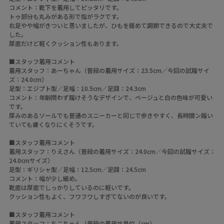
コメント：靴下を着用してピッタリです。
トゥ部分も丸みがある形で指がラクです。
右足やや幅がきついと思いましたが、ひもを緩めて調節できるので大丈夫で
した。
厚底だけど軽くクッション性もあります。
■スタッフ着用コメント
着用スタッフ：あーちゃん（普段の着用サイズ：23.5cm／今回の試履サイ
ズ：24.0cm）
足型：エジプト型／足幅：10.5cm／足囲：24.3cm
コメント：年齢問わず履けそうなデザインで、ベージュと白の色味が可愛い
です。
厚みのあるソールでも普通のスニーカーと同じで歩きやすく、長時間ン履い
ていても痛くなりにくそうです。
■スタッフ着用コメント
着用スタッフ：りえさん（普段の着用サイズ：24.0cm／今回の試履サイズ：
24.0cmサイズ）
足型：ギリシャ型／足幅：12.5cm／足囲：24.5cm
コメント：幅が少し細め。
靴底は厚底でしっかりしているのに軽いです。
クッション性もよく、フワフワしすぎてないのが良いです。
■スタッフ着用コメント
着用スタッフ：ちこちゃん（普段の着用サ単位（cm）