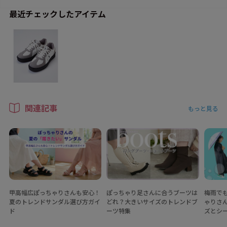
最近チェックしたアイテム
関連記事
もっと見る
甲高幅広ぽっちゃりさんも安心！
ぽっちゃり足さんに合うブーツは
梅雨で
夏のトレンドサンダル選び方ガイ
どれ？大きいサイズのトレンドブ
ゃりさ
ド
ーツ特集
ズとシ