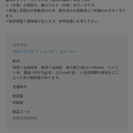
※（木型）の項目は、靴のラスト（木型）のデータです。
※足幅と足囲は木型数値のため、靴本体は木型数値より約数mm大きくなり
ます。
※製造段階で個体差が生じます。参考程度にお考え下さい。
カテゴリ
大きいサイズ
シューズ ・ スニーカー
素材
材質＝合成皮革　底材＝合成底　底の厚さ(後ろ)＝約4cm　ワイズ
＝4E　重量＝約370g(4E：24.5cm片足)　※生産時期や素材などに
よって多少個体差があります。
洗濯表示
原産国
中国製
商品コード
AHD0125A0002