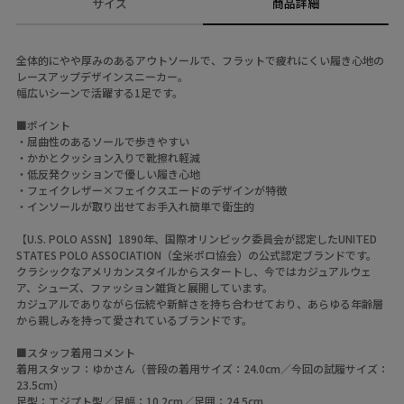
サイズ
商品詳細
全体的にやや厚みのあるアウトソールで、フラットで疲れにくい履き心地の
レースアップデザインスニーカー。
幅広いシーンで活躍する1足です。
■ポイント
・屈曲性のあるソールで歩きやすい
・かかとクッション入りで靴擦れ軽減
・低反発クッションで優しい履き心地
・フェイクレザー×フェイクスエードのデザインが特徴
・インソールが取り出せてお手入れ簡単で衛生的
【U.S. POLO ASSN】1890年、国際オリンピック委員会が認定したUNITED
STATES POLO ASSOCIATION（全米ポロ協会）の公式認定ブランドです。
クラシックなアメリカンスタイルからスタートし、今ではカジュアルウェ
ア、シューズ、ファッション雑貨と展開しています。
カジュアルでありながら伝統や新鮮さを持ち合わせており、あらゆる年齢層
から親しみを持って愛されているブランドです。
■スタッフ着用コメント
着用スタッフ：ゆかさん（普段の着用サイズ：24.0cm／今回の試履サイズ：
23.5cm）
足型：エジプト型／足幅：10.2cm／足囲：24.5cm