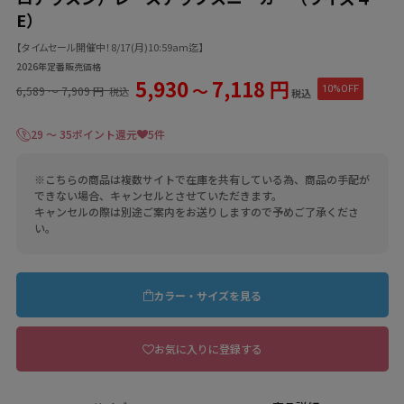
E）
【タイムセール開催中！8/17(月)10:59am迄】
2026年定番販売価格
5,930
7,118 円
〜
6,589
〜
7,909 円
10%OFF
税込
税込
29 ～ 35ポイント還元
5件
※こちらの商品は複数サイトで在庫を共有している為、商品の手配が
できない場合、キャンセルとさせていただきます。
キャンセルの際は別途ご案内をお送りしますので予めご了承くださ
い。
カラー・サイズを見る
お気に入りに登録する