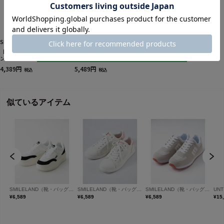
SMILELAND（靴・バッグ）
SMILELAND（靴・バッグ）
【ゆったり幅広】軽量スリッポ
【ゆったり幅広】U.S. POLO
ンスニーカー（ワイズ４Ｅ）
ASSN.（ユーエスポロアッスン）
カジュアルスニーカー（ワイズ
4,389円
5,489円
税込
税込
４E）