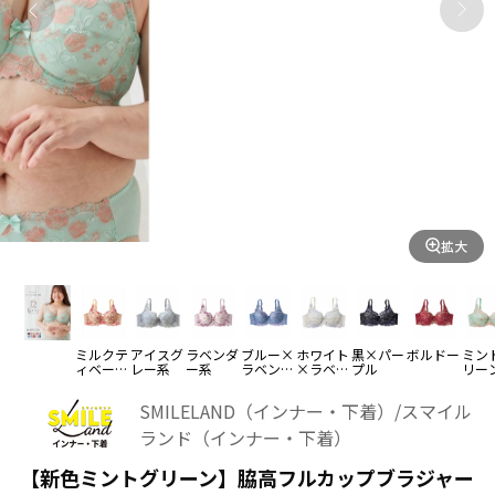
拡大
ミルクテ
アイスグ
ラベンダ
ブルー×
ホワイト
黒×パー
ボルドー
ミン
ィベージ
レー系
ー系
ラベンダ
×ラベン
プル
リー
ュ
ー
ダー
SMILELAND（インナー・下着）/スマイル
ランド（インナー・下着）
【新色ミントグリーン】脇高フルカップブラジャー