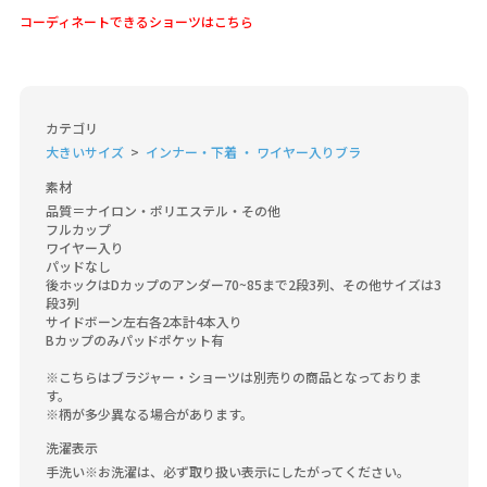
コーディネートできるショーツはこちら
カテゴリ
大きいサイズ
インナー・下着 ・ ワイヤー入りブラ
素材
品質＝ナイロン・ポリエステル・その他

フルカップ 

ワイヤー入り　

パッドなし

後ホックはDカップのアンダー70~85まで2段3列、その他サイズは3
段3列 

サイドボーン左右各2本計4本入り

Bカップのみパッドポケット有

※こちらはブラジャー・ショーツは別売りの商品となっておりま
す。

※柄が多少異なる場合があります。
洗濯表示
手洗い※お洗濯は、必ず取り扱い表示にしたがってください。