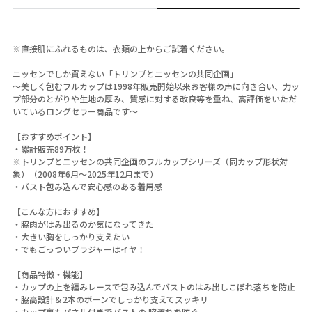
※直接肌にふれるものは、衣類の上からご試着ください。
ニッセンでしか買えない「トリンプとニッセンの共同企画」
～美しく包むフルカップは1998年販売開始以来お客様の声に向き合い、力ッ
プ部分のとがりや生地の厚み、質感に対する改良等を重ね、高評価をいただ
いているロングセラー商品です～
【おすすめポイント】
・累計販売89万枚！
※トリンプとニッセンの共同企画のフルカップシリーズ（同カップ形状対
象）（2008年6月～2025年12月まで）
・バスト包み込んで安心感のある着用感
【こんな方におすすめ】
・脇肉がはみ出るのか気になってきた
・大きい胸をしっかり支えたい
・でもごっついブラジャーはイヤ！
【商品特徴・機能】
・カップの上を編みレースで包み込んでバストのはみ出しこぼれ落ちを防止
・脇高設計＆2本のボーンでしっかり支えてスッキリ
・カップ裏もパネル付きでバストの 脇流れを防ぐ