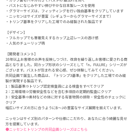
・バストになじみやすい伸びやかな日本製レースを使用
・グラマーサイズは、フィッティングを行い独自基準をクリアしています
・ニッセンはサイズが豊富（レギュラーからグラマーサイズまで）
・トリンプ基準をクリアした工場でのみ縫製された製品です
【デザイン】
・フルカップでも華奢見えするカップ上辺レースの透け感
・人気のチューリップ柄
【開発者コメント】
20年以上お客様のお声を反映しつづけ、改良を繰り返しお客様に愛される商
品となりました。同カップ形状のシリーズとして「n，FULLRE」シリーズが
ございます。バストが包まれる安心感、ぜひ体験してみてください。
共同企画で誕生した商品は、『トリンプ3基準』をクリアした工場でのみ縫
製が実現する製品です。
1：製品基準⇒トリンプ認定検査員による検査をすべてクリア
2：工場環境⇒労働安全性などを含む多項目の定期的監査にクリア
3：安全基準⇒素材などの体に対する有害物質の排除・安全性のチェックに
クリア
幅広いサイズの方に合うようにB～Jの豊富なサイズ展開を揃えています。
ニッセンはサイズ別のパターンや仕様にこだわり、あなたに合う綺麗な見せ
方を提案しています。
●ニッセンとトリンプの共同企画シリーズはこちら