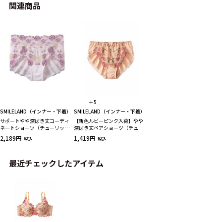
関連商品
＋5
SMILELAND（インナー・下着）
SMILELAND（インナー・下着）
サポートやや深ばき丈コーディ
【新色ルビーピンク入荷】やや
ネートショーツ（チューリップ
深ばき丈ペアショーツ（チュー
柄）（トリンプ）（n，
リップ柄）（トリンプ）（n，
2,189円
1,419円
税込
税込
FULLRE）
FULLRE）
最近チェックしたアイテム