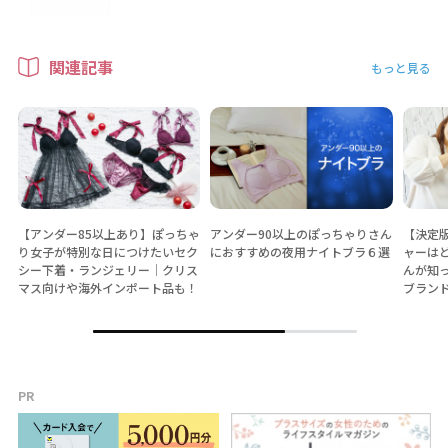
関連記事
もっと見る
【アンダー85以上あり】ぽっちゃ
アンダー90以上のぽっちゃりさん
【決定
り女子が特別な日につけたいセク
におすすめの夜用ナイトブラ６選
ャーは
シー下着・ランジェリー│クリス
んが知
マス向けや海外インポート品も！
ブラン
PR