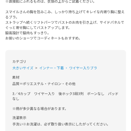
※直接肌にふれるものは、衣類の上からご試着ください。
スマイルさんの胸を包みこみ、しっかり持ち上げてキレイな内寄り胸に整え
るブラ。
ストラップへ続くリフトパーツでバストのお肉を引き上げ、サイドパネルで
ぐっと寄せ胸にしてバストアップします。
脇高設計で脇肉もすっきり。
お揃いのショーツでコーディネートもおすすめ。
カテゴリ
大きいサイズ
インナー・下着 ・ ワイヤー入りブラ
素材
品質＝ポリエステル・ナイロン・その他

3／4カップ　ワイヤー入り　後ホック3段3列　ボーンなし　パッド
なし

※柄が多少異なる場合があります。
洗濯表示
手洗い※お洗濯は、必ず取り扱い表示にしたがってください。