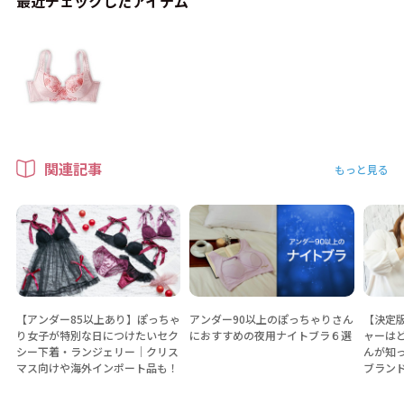
最近チェックしたアイテム
関連記事
もっと見る
【アンダー85以上あり】ぽっちゃ
アンダー90以上のぽっちゃりさん
【決定
り女子が特別な日につけたいセク
におすすめの夜用ナイトブラ６選
ャーは
シー下着・ランジェリー│クリス
んが知
マス向けや海外インポート品も！
ブラン