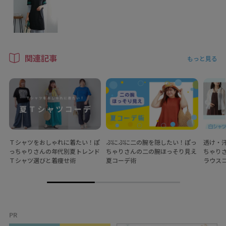
関連記事
もっと見る
Ｔシャツをおしゃれに着たい！ぽ
ぷにぷに二の腕を隠したい！ぽっ
透け・
っちゃりさんの年代別夏トレンド
ちゃりさんの二の腕ほっそり見え
ちゃり
Ｔシャツ選びと着痩せ術
夏コーデ術
ラウス
PR