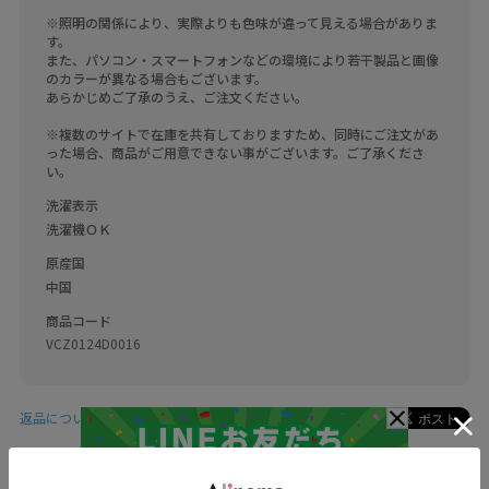
※照明の関係により、実際よりも色味が違って見える場合がありま
す。

また、パソコン・スマートフォンなどの環境により若干製品と画像
のカラーが異なる場合もございます。

あらかじめご了承のうえ、ご注文ください。

※複数のサイトで在庫を共有しておりますため、同時にご注文があ
った場合、商品がご用意できない事がございます。ご了承くださ
洗濯表示
洗濯機ＯＫ
原産国
中国
商品コード
VCZ0124D0016
返品について
このブランドをお気に入り登録する