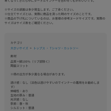
寒くなってきたら中にタートルインナーを合わせてもかわいいです。
※サイズの誤差は多少発生します。ご了承ください。
※仕立てサイズとは、実際に商品を測った時のサイズのことです。
※商品の下げ札についているのは、お客様の参考ヌードサイズです。実際の
サイズはサイズ表をご確認ください。
カテゴリ
大きいサイズ
トップス ・ Tシャツ・カットソー
素材
品質＝綿100％（リブ部除く）

両脇スリット

※柄の出方が多少異なる場合があります。

透け感：なし（淡色は透けやすいのでインナーの着用をお勧めしま
す）

伸縮性：あり

生地の厚み：普通

光沢感：なし

季節：春・秋

シルエット：普通
