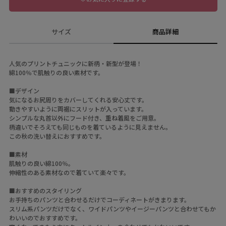
サイズ
商品詳細
人気のプリントチュニックに新柄・新型が登場！
綿100％で肌触りの良い素材です。
■デザイン
気になるお尻周りをカバーしてくれる安心丈です。
動きやすいように両裾にスリットが入っています。
シンプルな丸首以外にフード付き、重ね着風をご用意。
柄違いでそろえても同じものを着ているように見えません。
この秋の洗い替えにおすすめです。
■素材
肌触りの良い綿100％。
伸縮性のある素材なので着ていて楽々です。
■おすすめのスタイリング
お手持ちのパンツと合わせるだけでコーディネートがきまります。
スリム系パンツだけでなく、ワイドパンツやイージーパンツと合わせてもか
わいいのでおすすめです。