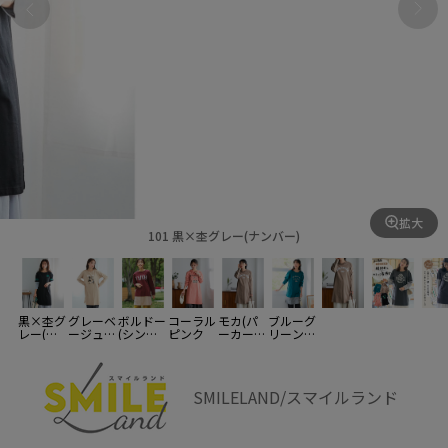
拡大
101 黒×杢グレー(ナンバー)
黒×杢グ
グレーベ
ボルドー
コーラル
モカ(パ
ブルーグ
レー(ナ
ージュ
(シンプ
ピンク
ーカー・
リーン×
ンバー)
(ネコ)
ルロゴ)
ロゴ)
杢グレー
SMILELAND/スマイルランド