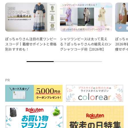
ぽっちゃりさん注目の夏ワンピー
シャツワンピースは太って見え
ぽっち
スコーデ┃着痩せポイントと骨格
る？ぽっちゃりさんの細見えロン
2026
別おすすめも！
グシャツコーデ術【2026年】
痩せポ
PR