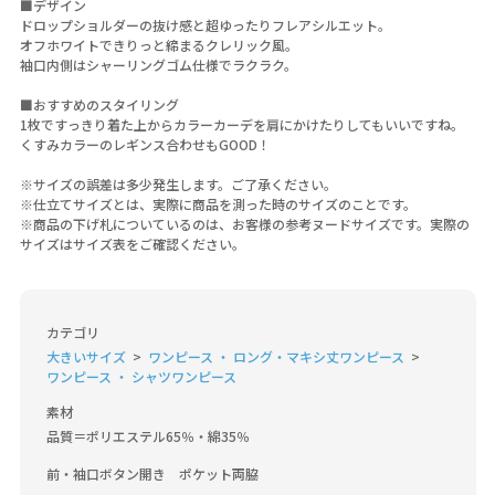
■デザイン
ドロップショルダーの抜け感と超ゆったりフレアシルエット。
オフホワイトできりっと締まるクレリック風。
袖口内側はシャーリングゴム仕様でラクラク。
■おすすめのスタイリング
1枚ですっきり着た上からカラーカーデを肩にかけたりしてもいいですね。
くすみカラーのレギンス合わせもGOOD！
※サイズの誤差は多少発生します。ご了承ください。
※仕立てサイズとは、実際に商品を測った時のサイズのことです。
※商品の下げ札についているのは、お客様の参考ヌードサイズです。実際の
サイズはサイズ表をご確認ください。
カテゴリ
大きいサイズ
ワンピース ・ ロング・マキシ丈ワンピース
ワンピース ・ シャツワンピース
素材
品質＝ポリエステル65％・綿35％

前・袖口ボタン開き　ポケット両脇　
