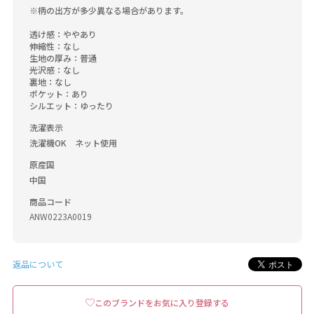
※柄の出方が多少異なる場合があります。

透け感：ややあり

伸縮性：なし

生地の厚み：普通

光沢感：なし

裏地：なし

ポケット：あり

シルエット：ゆったり
洗濯表示
洗濯機OK　ネット使用
原産国
中国
商品コード
ANW0223A0019
返品について
このブランドをお気に入り登録する