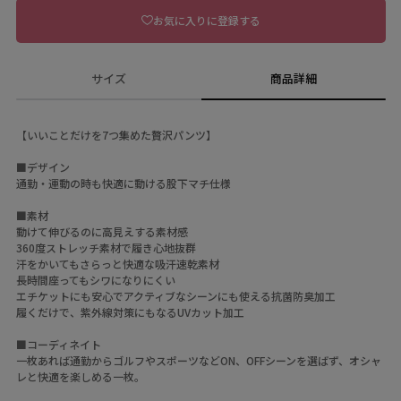
お気に入りに登録する
サイズ
商品詳細
【いいことだけを7つ集めた贅沢パンツ】
■デザイン
通勤・運動の時も快適に動ける股下マチ仕様
■素材
動けて伸びるのに高見えする素材感
360度ストレッチ素材で履き心地抜群
汗をかいてもさらっと快適な吸汗速乾素材
長時間座ってもシワになりにくい
エチケットにも安心でアクティブなシーンにも使える抗菌防臭加工
履くだけで、紫外線対策にもなるUVカット加工
■コーディネイト
一枚あれば通勤からゴルフやスポーツなどON、OFFシーンを選ばず、オシャ
レと快適を楽しめる一枚。