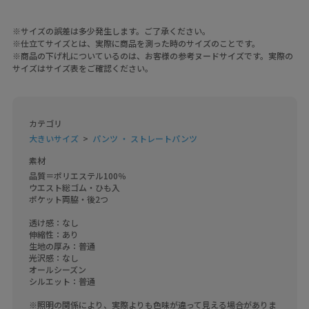
※サイズの誤差は多少発生します。ご了承ください。
※仕立てサイズとは、実際に商品を測った時のサイズのことです。
※商品の下げ札についているのは、お客様の参考ヌードサイズです。実際の
サイズはサイズ表をご確認ください。
カテゴリ
大きいサイズ
パンツ ・ ストレートパンツ
素材
品質＝ポリエステル100％

ウエスト総ゴム・ひも入

ポケット両脇・後2つ

透け感：なし

伸縮性：あり

生地の厚み：普通

光沢感：なし

オールシーズン

シルエット：普通

※照明の関係により、実際よりも色味が違って見える場合がありま