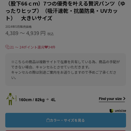
（股下66ｃｍ）7つの優秀を叶える贅沢パンツ（ゆ
ったりヒップ）（吸汗速乾・抗菌防臭・UVカッ
ト） 大きいサイズ
2024年5月販売価格
4,389
〜
4,939 円
税込
21 ～ 24ポイント還元
34件
※こちらの商品は複数サイトで在庫を共有している為、商品の手配が
できない場合、キャンセルとさせていただきます。
キャンセルの際は別途ご案内をお送りしますので予めご了承くださ
い。
Find your size
160cm / 82kg
4L
カラー・サイズを見る