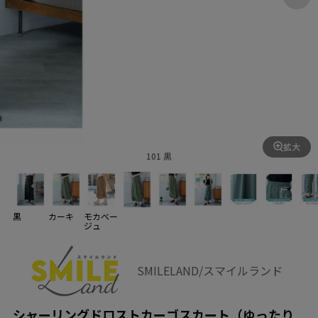
拡大
101 黒
黒
カーキ
モカベー
ジュ
SMILELAND/スマイルランド
シャーリングドロストカーゴスカート（ゆったり