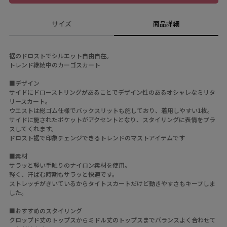
サイズ
商品詳細
裾のドロストでシルエット自由自在。
トレンド継続中のカーゴスカート
■デザイン
サイドにドローストリングがあることでデザイン性のあるオシャレなミリタ
リースカート。
ウエストは総ゴム仕様でバックスリットも施しており、着用しやすい1枚。
サイドに施されたポケットがアクセントとなり、スタイリングに表情をプラ
スしてくれます。
ドロスト裾で印象チェンジできるトレンドのマストアイテムです
■素材
サラッと軽い手触りのナイロン素材を使用。
軽く、汗ばむ時期もサラッと快適です。
ストレッチがきいているからタイトスカートだけど動きやすさもキープしま
した。
■おすすめのスタイリング
クロップド丈のトップスからミドル丈のトップスまでバランスよく合わせて