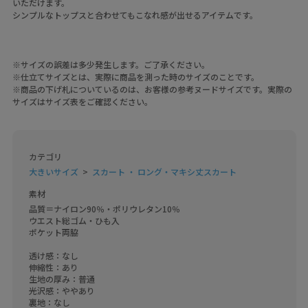
いただけます。
シンプルなトップスと合わせてもこなれ感が出せるアイテムです。
※サイズの誤差は多少発生します。ご了承ください。
※仕立てサイズとは、実際に商品を測った時のサイズのことです。
※商品の下げ札についているのは、お客様の参考ヌードサイズです。実際の
サイズはサイズ表をご確認ください。
カテゴリ
大きいサイズ
スカート ・ ロング・マキシ丈スカート
素材
品質＝ナイロン90％・ポリウレタン10％

ウエスト総ゴム・ひも入

ポケット両脇

透け感：なし

伸縮性：あり

生地の厚み：普通

光沢感：ややあり

裏地：なし
