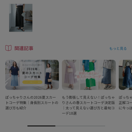
関連記事
もっと見る
ぽっちゃりさんの2026夏スカー
もう膨張して見えない！ぽっちゃ
ぽっち
トコーデ特集│身長別スカートの
りさんの春スカートコーデ決定版
正解コ
選び方も紹介
│太って見えない選び方と最旬コ
に今っ
ーデ18選