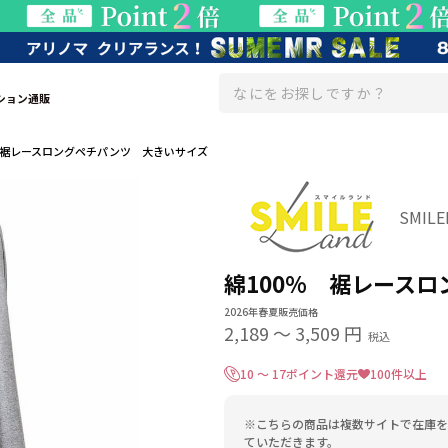
ション通販
 裾レースロングペチパンツ 大きいサイズ
SMIL
綿100% 裾レース
2026年春夏販売価格
2,189
〜
3,509 円
税込
10 ～ 17ポイント還元
100件以上
※こちらの商品は複数サイトで在庫を
ていただきます。