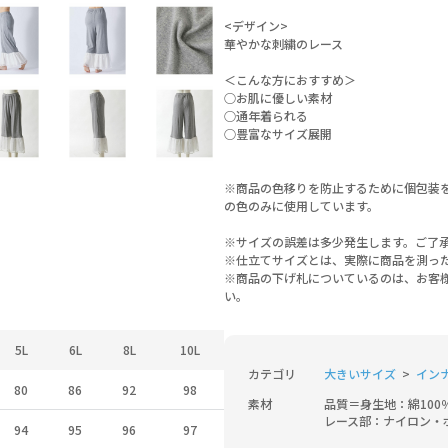
<デザイン>
華やかな刺繍のレース
＜こんな方におすすめ＞
○お肌に優しい素材
○通年着られる
○豊富なサイズ展開
※商品の色移りを防止するために個包装
の色のみに使用しています。
※サイズの誤差は多少発生します。ご了
※仕立てサイズとは、実際に商品を測っ
※商品の下げ札についているのは、お客
い。
5L
6L
8L
10L
カテゴリ
大きいサイズ
インナ
80
86
92
98
素材
品質＝身生地：綿100％
レース部：ナイロン・ポ
94
95
96
97