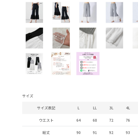
サイズ
サイズ表記
L
LL
3L
4L
ウエスト
64
68
72
76
総丈
90
91
92
93