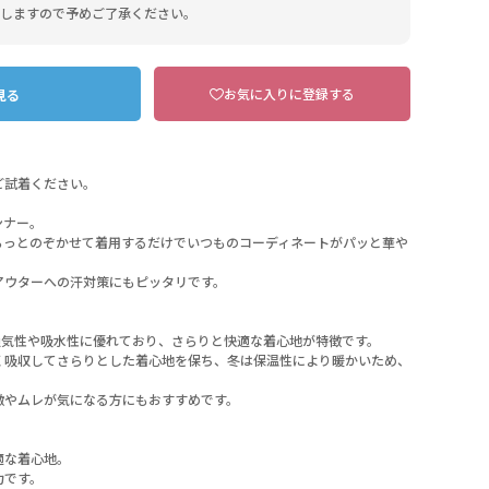
しますので予めご了承ください。
お気に入りに登録する
見る
ご試着ください。
ンナー。
らっとのぞかせて着用するだけでいつものコーディネートがパッと華や
アウターへの汗対策にもピッタリです。
通気性や吸水性に優れており、さらりと快適な着心地が特徴です。
102 黒
く吸収してさらりとした着心地を保ち、冬は保温性により暖かいため、
激やムレが気になる方にもおすすめです。
適な着心地。
力です。