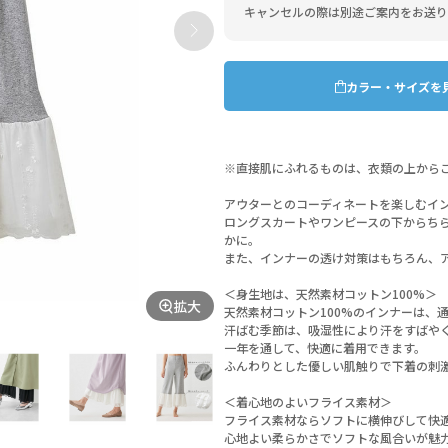
キャンセルの際は別途ご案内をお送り
カラー・サイズを
※直接肌にふれるものは、衣類の上から
アウターとのコーディネートを楽しむイ
ロングスカートやワンピースの下からち
かに。
また、インナーの透け対策はもちろん、
＜身生地は、天然素材コットン100%＞
拡大
天然素材コットン100%のインナーは、
汗ばむ季節は、吸湿性により汗をすばや
一年を通して、快適に着用できます。
ふんわりとした優しい肌触りで下着の刺
＜着心地のよいフライス素材＞
フライス素材ならソフトに横伸びして快
心地よい柔らかさでソフトな風合いが魅