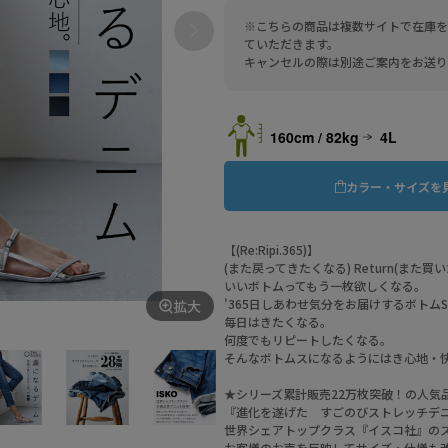
※こちらの商品は複数サイトで在庫を
ていただきます。
キャンセルの際は別途ご案内をお送り
160cm / 82kg
4L
カラー・サイズを
【(Re:Ripi.365)】
(また戻ってきたくなる) Return(また
いいボトムってもう一枚欲しくなる。
'365日しあわせ気分をお届けするボトムSH
拡大
毎日はきたくなる。
何度でもリピートしたくなる。
そんなボトムスになるようにはき心地・
★シリーズ累計販売22万枚突破！の人気
『進化を遂げた すごのびストレッチデ
世界シェアトップクラス『イスコ社』の
お客様のお声を反映してサイズ・仕様も