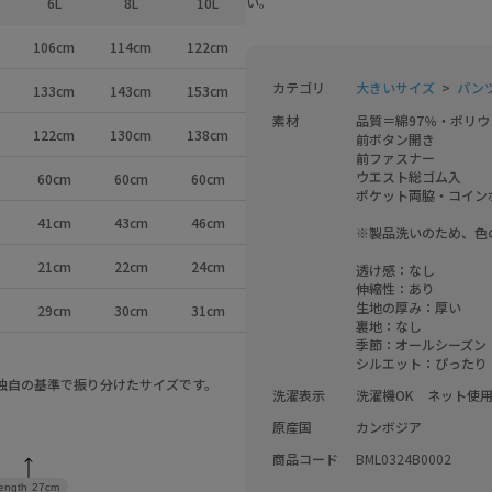
い。
6L
8L
10L
106cm
114cm
122cm
カテゴリ
大きいサイズ
パンツ
133cm
143cm
153cm
素材
品質＝綿97％・ポリウ
122cm
130cm
138cm
前ボタン開き

前ファスナー

ウエスト総ゴム入

60cm
60cm
60cm
ポケット両脇・コインポ
41cm
43cm
46cm
※製品洗いのため、色
21cm
22cm
24cm
透け感：なし

伸縮性：あり

生地の厚み：厚い

29cm
30cm
31cm
裏地：なし

季節：オールシーズン

シルエット：ぴったり
a独自の基準で振り分けたサイズです。
洗濯表示
洗濯機OK　ネット使
原産国
カンボジア
商品コード
BML0324B0002
length
27cm