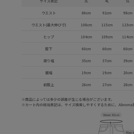
サイズ表記
3L
4L
5L
ウエスト
86cm
92cm
98cm
ウエスト(最大伸び寸)
108cm
115cm
123cm
ヒップ
104cm
109cm
114cm
股下
60cm
60cm
60cm
渡り幅
35cm
37cm
39cm
裾幅
19cm
19cm
20cm
前股上
26cm
27cm
28cm
※商品によっては多少の誤差が生じる場合がございます。
※カート内の相当表記は、サイズ検索しやすくするために、Alinom
Waist
92cm
Rise 