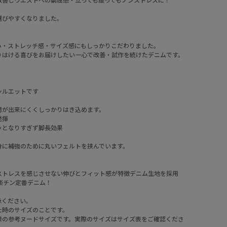
選びやすくなりました。
み・ストレッチ感・サイズ感にもしっかりこだわりました。
りはける喜びをお届けしたい一心で改善・試作を続けたデニムです。
シルエットです
間が出来にくくしっかりはき込めます。
発揮
ッとなりすぎず脚長効果
分に補強のために丸いフェルトを挟んでいます。
ストレスを感じさせない伸びとフィット感が特徴デニム生地を採用
楽チン定番デニム！
承ください。
た時のサイズのことです。
様の参考ヌードサイズです。実際のサイズはサイズ表をご確認くださ