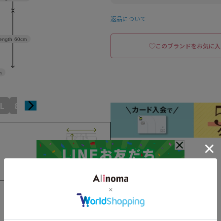
返品について
ength
60cm
このブランドをお気に入
m
L
8L
10L