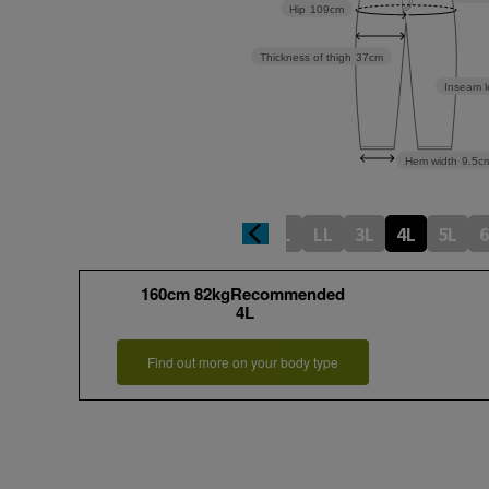
Hip
109cm
Thickness of thigh
37cm
Inseam l
Hem width
9.5c
L
LL
3L
4L
5L
6
160cm 82kgRecommended
4L
Find out more on your body type