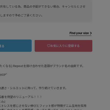
共有している為、商品の手配ができない場合、キャンセルとさせ
しますので予めご了承ください。
Find your size
お気に入りに登録する
見る
買いたくなる) Repeatを掛け合わせた造語がブランド名の由来です。
OP'
101 フェードブルー
快適さ・シルエットに拘って、作り続けていきます。
品番を待望のリニューアル！！！
ニム』
ストレスを感じさせない伸びとフィット感が特徴デニム生地を採用
改善しウエストへの窮屈感・立っても座ってもノンストレスに！