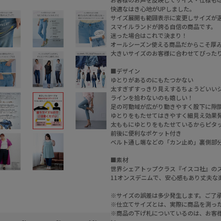
快適なはき心地がUPしました。
サイズ展開も範囲表示に変更しサイズが
スマイルランドが誇る自信の商品です。
迷った場合はこれで決まり！
オールシーズン使える商品だからこそ厚
大きいサイズのお客様に合わせてぴった
■デザイン
ゆとりがあるのにもたつかない
太すぎずすっきり見えするちょうどいい
ラインを拾わないのも嬉しい！
足の可動域が広がり動きやすく股下に隙
ゆとりをもたせてはきやすく細見え効果
太ももにゆとりをもたせているからピタ
前後に便利なポケット付き
ベルト通し端などの「カン止め」裏側部
■素材
世界シェアトップクラス『イスコ社』の
11オンスデニムで、安心感もあり丈夫な
※サイズの誤差は多少発生します。ご了
※仕立てサイズとは、実際に商品を測っ
※商品の下げ札についているのは、お客