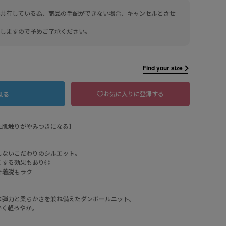
共有している為、商品の手配ができない場合、キャンセルとさせ
しますので予めご了承ください。
Find your size
お気に入りに登録する
見る
た肌触りがやみつきになる】
しないこだわりのシルエット。
104 ベージュ
くする効果もあり◎
で着脱もラク
な弾力と柔らかさを兼ね備えたダンボールニット。
かく軽ろやか。