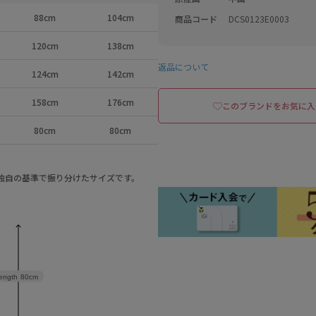
88cm
104cm
商品コード
DCS0123E0003
120cm
138cm
返品について
124cm
142cm
158cm
176cm
このブランドをお気に入
80cm
80cm
a独自の基準で振り分けたサイズです。
ength
80cm