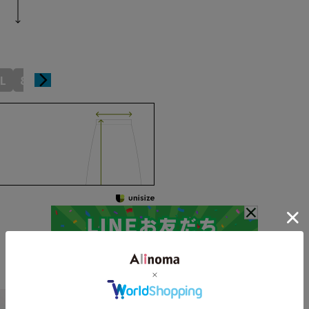
L
8L
10L