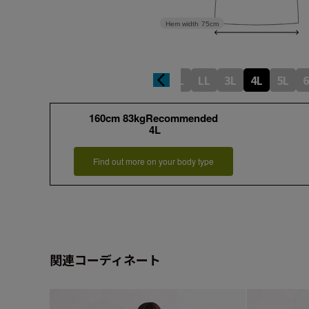
Hem width
75cm
L
LL
3L
4L
5L
6
160cm 83kgRecommended
4L
Find out more on your body type
関連コーディネート