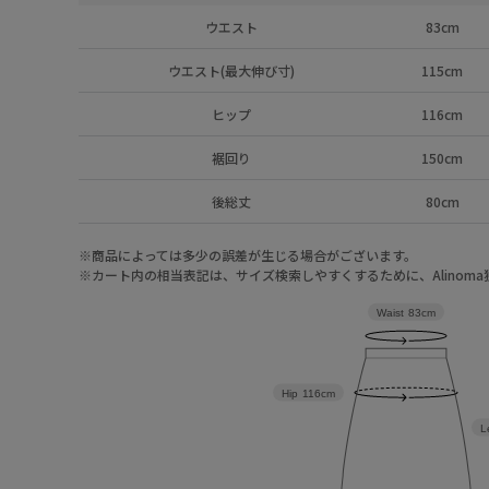
ウエスト
83cm
ウエスト(最大伸び寸)
115cm
ヒップ
116cm
裾回り
150cm
後総丈
80cm
※商品によっては多少の誤差が生じる場合がございます。
※カート内の相当表記は、サイズ検索しやすくするために、Alinom
Waist
83cm
Hip
116cm
L