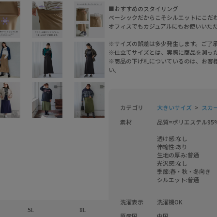
■おすすめのスタイリング
ベーシックだからこそシルエットにこだ
オフィスでもカジュアルにもお使いいた
※サイズの誤差は多少発生します。ご了
※仕立てサイズとは、実際に商品を測っ
※商品の下げ札についているのは、お客
い。
カテゴリ
大きいサイズ
スカ
素材
品質=ポリエステル95
透け感:なし

伸縮性:あり

生地の厚み:普通

光沢感:なし

季節:春・秋・冬向き

シルエット:普通

洗濯表示
洗濯機OK
5L
8L
原産国
中国