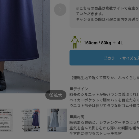
※こちらの商品は複数サイトで在庫を
ていただきます。
キャンセルの際は別途ご案内をお送り
160cm / 83kg
4L
カラー・サイズを
【速乾生地で軽くて爽やか、ふっくらし
■デザイン
縦長のシルエットが好バランス着ぶくれ
拡大
ベイカーポケットで腰のハリを目立たな
ウエスト部分は伸びてラフな総ゴム仕様
■素材高
級感ある質感と、シフォンケーキのよう
空気を含んで膨らむから穿いた瞬間も暖
全方向に伸びるストレッチ素材