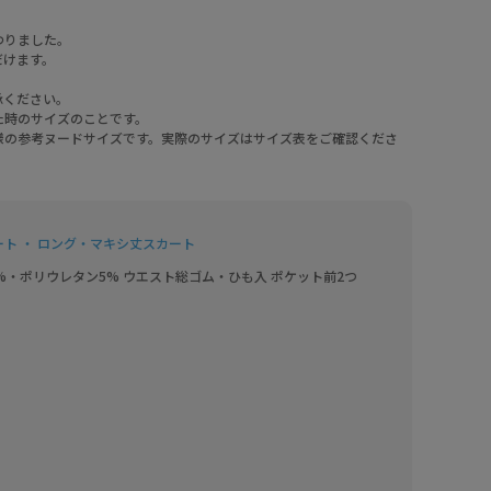
わりました。
だけます。
承ください。
た時のサイズのことです。
様の参考ヌードサイズです。実際のサイズはサイズ表をご確認くださ
ート ・ ロング・マキシ丈スカート
%・ポリウレタン5% ウエスト総ゴム・ひも入 ポケット前2つ
