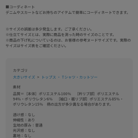
■コーディネート
デニムやスカートなどお持ちのアイテムで簡単にコーディネートできます。
※サイズの誤差は多少発生します。ご了承ください。
※仕立てサイズとは、実際に商品を測った時のサイズのことです。
※商品の下げ札についているのは、お客様の参考ヌードサイズです。実際の
サイズはサイズ表をご確認ください。
カテゴリ
大きいサイズ
トップス ・ Tシャツ・カットソー
素材
品質＝［本体］ポリエステル100％　［衿リブ部］ポリエステル
94％・ポリウレタン6％　［袖口・裾リブ部］ポリエステル85％・
ポリウレタン15％　柄の出方が多少異なる場合があります。

透け感：なし

伸縮性：あり

生地の厚み：普通

光沢感：なし

裏地：なし
