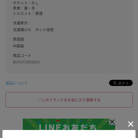
ポケット：なし

季節：春・冬

シルエット：普通
洗濯表示
洗濯機ＯＫ　ネット使用
原産国
中国製
商品コード
BOY0725E0025
返品について
このブランドをお気に入り登録する