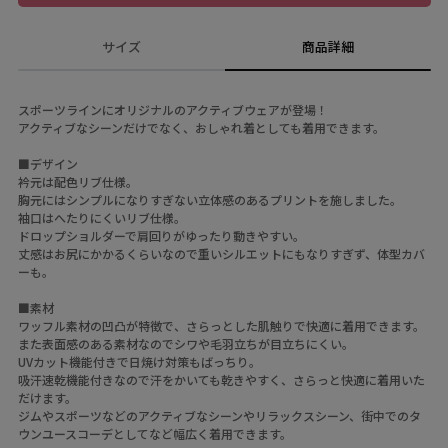
サイズ
商品詳細
スポーツラインにオリジナルのアクティブウェアが登場！
アクティブなシーンだけでなく、おしゃれ着としても着用できます。
■デザイン
衿元は配色リブ仕様。
胸元にはシンプルになりすぎない立体感のあるプリントを施しました。
袖口はへたりにくいリブ仕様。
ドロップショルダーで肩回りがゆったり動きやすい。
丈感はお尻にかかるくらいなので重いシルエットにもなりすぎず、体型カバ
ーも。
■素材
ワッフル素材の凹凸が特徴で、さらっとした肌触りで快適に着用できます。
また表面感のある素材なのでシワや毛羽立ちが目立ちにくい。
UVカット機能付きで日焼け対策もばっちり。
吸汗速乾機能付きなので汗をかいても乾きやすく、さらっと快適に着用いた
だけます。
ジムやスポーツなどのアクティブなシーンやリラックスシーン、街中でのタ
ウンユースコーデとしてなど幅広く着用できます。