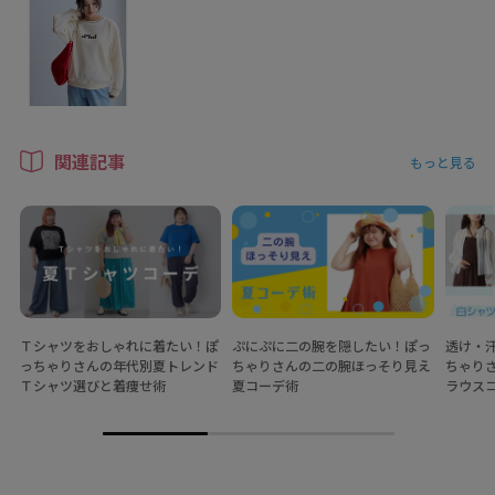
関連記事
もっと見る
Ｔシャツをおしゃれに着たい！ぽ
ぷにぷに二の腕を隠したい！ぽっ
透け・
っちゃりさんの年代別夏トレンド
ちゃりさんの二の腕ほっそり見え
ちゃり
Ｔシャツ選びと着痩せ術
夏コーデ術
ラウス