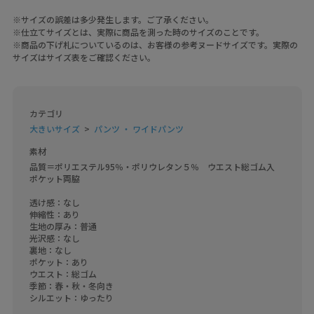
※サイズの誤差は多少発生します。ご了承ください。
※仕立てサイズとは、実際に商品を測った時のサイズのことです。
※商品の下げ札についているのは、お客様の参考ヌードサイズです。実際の
サイズはサイズ表をご確認ください。
カテゴリ
大きいサイズ
パンツ ・ ワイドパンツ
素材
品質＝ポリエステル95％・ポリウレタン５％　ウエスト総ゴム入　
ポケット両脇

透け感：なし

伸縮性：あり

生地の厚み：普通

光沢感：なし

裏地：なし

ポケット：あり

ウエスト：総ゴム

季節：春・秋・冬向き

シルエット：ゆったり