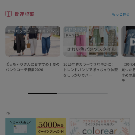
関連記事
もっと見る
ぽっちゃりさんにおすすめ！夏の
2026年春カラーでさわやかに！
【30代
パンツコーデ特集2026
トレンドパンツでぽっちゃり体型
見つか
をしっかりカバー
すめの
デ
PR