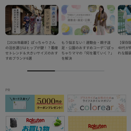
【2026年最新】ぽっちゃりさん
もう悩まない！運動会・親子遠
【保存
の浴衣選びはヒップが鍵！？着痩
足・公園のおすすめコーデ♡ぽっ
40代
せトレンド＆大きいサイズのおす
ちゃりママの「何を着ていく？」
れな服
すめブランド6選
を解決
PR