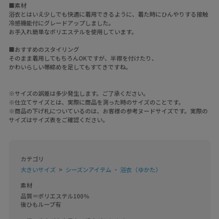
■素材
浴衣とはいえ少しでも快適に着用できるように、着た時にひんやりする接触
冷感機能付にグレードアップしました。
お手入れ簡単なポリエステルを使用しています。
■おすすめのスタイリング
そのまま着用してもちろんOKですが、半襟を付けたり、
かわいらしい帯締めを足してもすてきですね。
※サイズの誤差は多少発生します。ご了承ください。
※仕立てサイズとは、実際に商品を測った時のサイズのことです。
※商品の下げ札についているのは、お客様の参考ヌードサイズです。実際の
サイズはサイズ表をご確認ください。
カテゴリ
大きいサイズ
シーズンアイテム ・ 浴衣（ゆかた）
素材
品質＝ポリエステル100％

後ひもループ有
