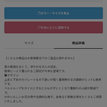
カラー・サイズを見る
お気に入りに登録する
サイズ
商品詳細
【こちらの商品はお客様都合でのご返品は承れません】
夏の風情をまとう、涼やかな大人の浴衣。
簡単に一人で着られる二部式が今年も登場です。
■デザイン
上衣と下衣のセパレートなので扱いが軽く着用時の丈の調節がとっても簡単
です。
ベルトループをガイドにするとひもがずにくくなり着崩れの心配が軽減で
す。
かわいらしいお花の柄や古典的な撫子、金魚など素敵な柄をたくさんご用意
いたしました。