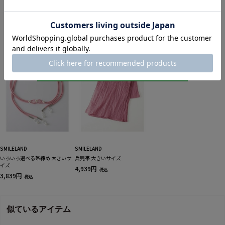
H.155cm
関連商品
SMILELAND
SMILELAND
いろいろ選べる帯締め 大きいサ
兵児帯 大きいサイズ
イズ
4,939円
税込
3,839円
税込