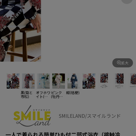
拡大
黒(菊と
オフホワ
ピンク
紺(桔梗)
市松)
イト(紫
(牡丹と
陽花)
藤)
SMILELAND/スマイルランド
一人で着られる簡単ひも付二部式浴衣（接触冷