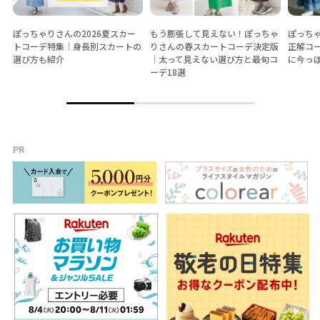
ぽっちゃりさんの2026夏スカー
もう膨張して見えない！ぽっちゃ
ぽっち
トコーデ特集│身長別スカートの
りさんの春スカートコーデ決定版
正解コ
選び方も紹介
│太って見えない選び方と最旬コ
に今っ
ーデ18選
PR