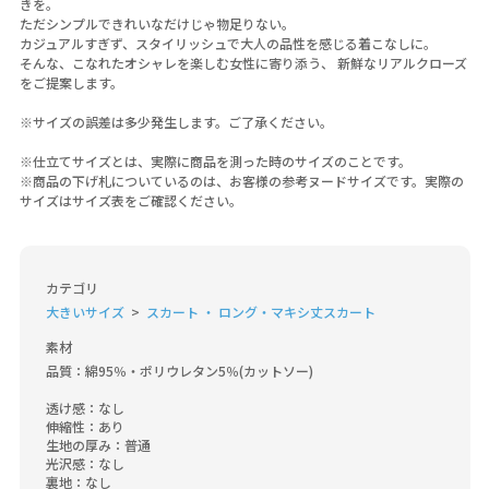
きを。
ただシンプルできれいなだけじゃ物足りない。
カジュアルすぎず、スタイリッシュで大人の品性を感じる着こなしに。
そんな、こなれたオシャレを楽しむ女性に寄り添う、 新鮮なリアルクローズ
をご提案します。
※サイズの誤差は多少発生します。ご了承ください。
※仕立てサイズとは、実際に商品を測った時のサイズのことです。
※商品の下げ札についているのは、お客様の参考ヌードサイズです。実際の
サイズはサイズ表をご確認ください。
カテゴリ
大きいサイズ
スカート ・ ロング・マキシ丈スカート
素材
品質：綿95％・ポリウレタン5％(カットソー)

透け感：なし

伸縮性：あり

生地の厚み：普通

光沢感：なし

裏地：なし
