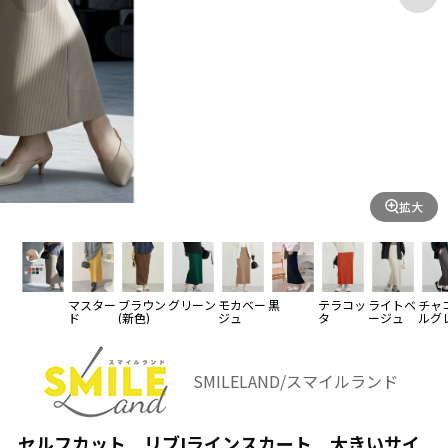
拡大
マスター
ブラウン
グリーン
モカベー
黒
テラコッ
ライトベ
チャ
ド
(新色)
ジュ
タ
ージュ
ルグ
SMILELAND/スマイルランド
セルフカット リブIラインスカート 大きいサイ