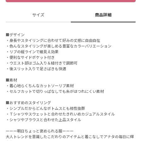
サイズ
商品詳細
■デザイン
・身長やスタイリングに合わせて好みの丈感に自由自在
・色んなスタイリングが楽しめる豊富なカラーバリエーション
・リブの縦ラインで細見え効果
・便利なサイドポケット付き
・ウエスト部はゴム入り＆紐付きで調節可
・後スリット入りで足さばきも快適
■素材
・着心地らくちんなカットソーリブ素材
・セルフカットで切りっぱなしでも糸がほつれにくい素材
■おすすめのスタイリング
・シンプルだからどんなボトムスとも相性抜群
・Ｔシャツやスウェットと合わせたきれいめカジュアルスタイル
・シャツやブラウスと合わせた上品スタイル
ーーー明日ちょっと褒められる服ーーー
大人トレンドを意識したこだわりのアイテムと着こなしでアナタの毎日に輝