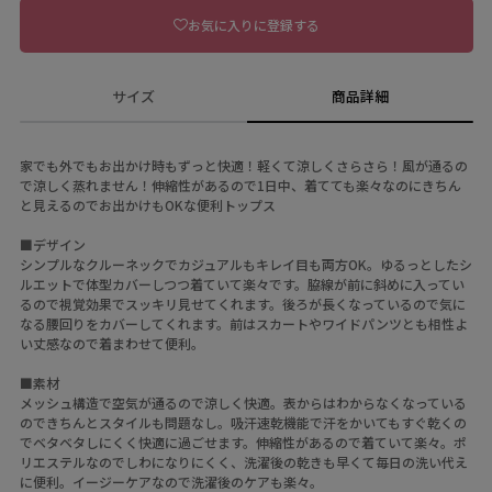
お気に入りに登録する
サイズ
商品詳細
家でも外でもお出かけ時もずっと快適！軽くて涼しくさらさら！風が通るの
で涼しく蒸れません！伸縮性があるので1日中、着てても楽々なのにきちん
と見えるのでお出かけもOKな便利トップス
■デザイン
シンプルなクルーネックでカジュアルもキレイ目も両方OK。ゆるっとしたシ
ルエットで体型カバーしつつ着ていて楽々です。脇線が前に斜めに入ってい
るので視覚効果でスッキリ見せてくれます。後ろが長くなっているので気に
なる腰回りをカバーしてくれます。前はスカートやワイドパンツとも相性よ
い丈感なので着まわせて便利。
■素材
メッシュ構造で空気が通るので涼しく快適。表からはわからなくなっている
のできちんとスタイルも問題なし。吸汗速乾機能で汗をかいてもすぐ乾くの
でベタベタしにくく快適に過ごせます。伸縮性があるので着ていて楽々。ポ
リエステルなのでしわになりにくく、洗濯後の乾きも早くて毎日の洗い代え
に便利。イージーケアなので洗濯後のケアも楽々。