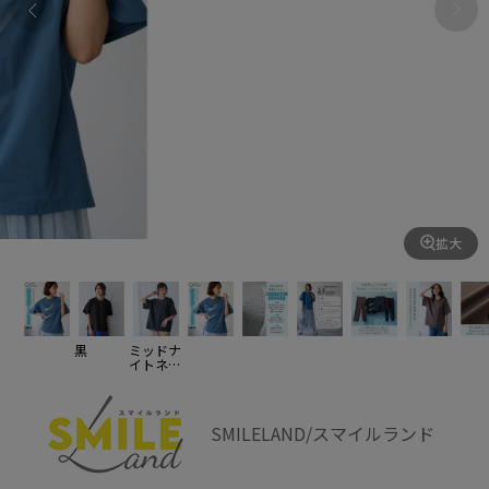
拡大
黒
ミッドナ
イトネイ
ビー
SMILELAND/スマイルランド