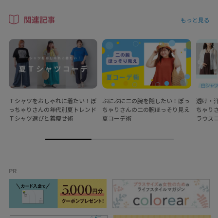
関連記事
もっと見る
Ｔシャツをおしゃれに着たい！ぽ
ぷにぷに二の腕を隠したい！ぽっ
透け・
っちゃりさんの年代別夏トレンド
ちゃりさんの二の腕ほっそり見え
ちゃり
Ｔシャツ選びと着痩せ術
夏コーデ術
ラウス
PR