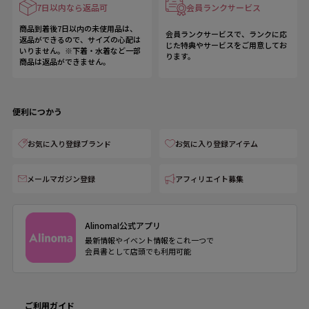
7日以内なら返品可
会員ランクサービス
商品到着後7日以内の未使用品は、
会員ランクサービスで、ランクに応
返品ができるので、サイズの心配は
じた特典やサービスをご用意してお
いりません。※下着・水着など一部
ります。
商品は返品ができません。
便利につかう
お気に入り登録ブランド
お気に入り登録アイテム
メールマガジン登録
アフィリエイト募集
AlinomaI公式アプリ
最新情報やイベント情報をこれ一つで
会員書として店頭でも利用可能
ご利用ガイド