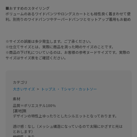
■おすすめのスタイリング
ボリュームのあるワイドパンツやロングスカートとも相性良く着まわせて便
利。別売りのワイドパンツやテーパードパンツとセットアップ着用もお勧め
※サイズの誤差は多少発生します。ご了承ください。
※仕立てサイズとは、実際に商品を測った時のサイズのことです。
※商品の下げ札についているのは、お客様の参考ヌードサイズです。実際の
サイズはサイズ表をご確認ください。
カテゴリ
大きいサイズ
トップス ・ Tシャツ・カットソー
素材
品質＝ポリエステル100％　

[裏地]無

デザインの特性上ゆったりとしたシルエットとなっております。

透け感：なし（メッシュ構造になっているので太陽にかざすと光は
とおします）

伸縮性：あり
