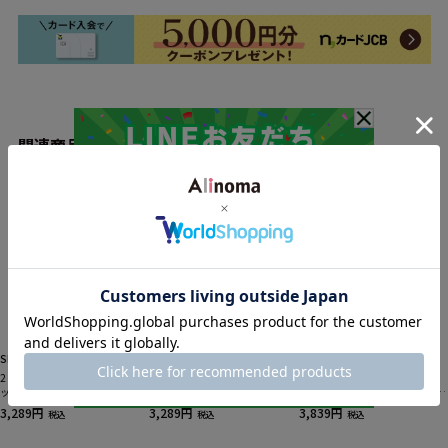
関連商品
SMILELAND
SMILELAND
SMILELAND
2４時間ずっと快適かるスルーメ
2４時間ずっと快適かるスルーメ
【セットアップ可】24時間ずっ
ッシュテーパードパンツ（吸汗
ッシュワイド切替パンツ（吸汗
と快適かるスルーメッシュVネッ
速乾・イージーケア・ＵＶカッ
速乾・イージーケア・ＵＶカッ
クノーカラージャケット（吸汗
3,289円
3,289円
3,839円
税込
税込
税込
ト）（セットアップ可能） 大き
ト）（セットアップ可能） 大き
速乾・UVカット・イージーケ
いサイズ
いサイズ
ア） 大きいサイズ