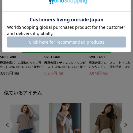
5%OFF
30%OFF
SMILELAND
SMILELAND
SMILELAND
麻調合繊パール調袖タックブラ
麻調合繊ミディ丈フレアワンピ
麻調合繊ナロースカート（しわ
ウス(しわになりにくい・接触冷
ース（しわになりにくい・接触
になりにくい・接触冷感・ＵVカ
感・UVカット・ウォッシャブル)
冷感・UVカット・ウォッシャブ
ット・ウォッシャブル） 大きい
3,839円
5,736円
3,072円
税込
税込
税込
大きいサイズ
ル） 大きいサイズ
サイズ