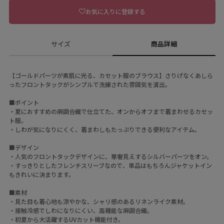
お気に入りに登録する
サイズ
商品詳細
【ゴールドパーツが素肌に光る、カセット服のブラウス】さりげなくあしら
ったフロントタックがシンプルで洗練された雰囲気を演出。
■ポイント
・夏におすすめの麻調合織で仕立てた、オンからオフまで着まわせるカセッ
ト服。
・しわが気になりにくく、着まわしもたっぷりできる便利なアイテム。
■デザイン
・人気のフロントタックデザインに、華奢見えするシルバーパーツをオン。
・すっきりとしたフレンチスリーブなので、単品はもちろんジャケットイン
もきれいに決まります。
■素材
・見た目も着心地も涼やかな、シャリ感のあるリネンライク素材。
・接触冷感でしわになりにくい、高機能な麻調合織。
・初夏から大活躍するUVカット機能付き。