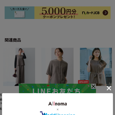
関連商品
20%OFF
SMILELAND
SMILELAND
SMILELAND
麻調合繊レイヤード風サロペッ
麻調合繊ポケットハーフスリー
麻調合繊共布リボン付きフレン
トパンツ（しわになりにくい・
ブシャツ（しわになりにくい・
チスリーブブラウス（しわにな
接触冷感・UVカット・UVカッ
接触冷感・UVカット・ウォッシ
りにくい・接触冷感・UVカッ
6,039円
4,389円
3,071円
税込
税込
税込
ト・ウォッシャブル） 大きいサ
ャブル） 大きいサイズ
ト・ウォッシャブル） 大きいサ
イズ
イズ