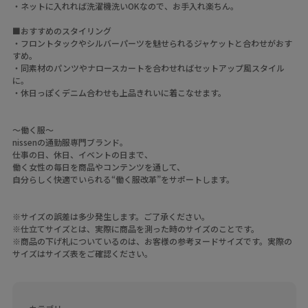
・ネットに入れれば洗濯機洗いOKなので、お手入れ楽ちん。
■おすすめのスタイリング
・フロントタックやシルバーパーツを魅せられるジャケットと合わせがおす
すめ。
・同素材のパンツやナロースカートを合わせればセットアップ風スタイル
に。
・休日っぽくデニム合わせも上品きれいに着こなせます。
～働く服～
nissenの通勤服専門ブランド。
仕事の日、休日、イベントの日まで、
働く女性の毎日を商品やコンテンツを通して、
自分らしく快適でいられる“働く服改革”をサポートします。
※サイズの誤差は多少発生します。ご了承ください。
※仕立てサイズとは、実際に商品を測った時のサイズのことです。
※商品の下げ札についているのは、お客様の参考ヌードサイズです。実際の
サイズはサイズ表をご確認ください。