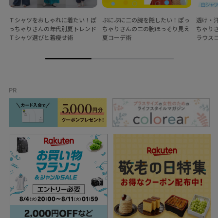
Ｔシャツをおしゃれに着たい！ぽ
ぷにぷに二の腕を隠したい！ぽっ
透け・
っちゃりさんの年代別夏トレンド
ちゃりさんの二の腕ほっそり見え
ちゃり
Ｔシャツ選びと着痩せ術
夏コーデ術
ラウス
PR