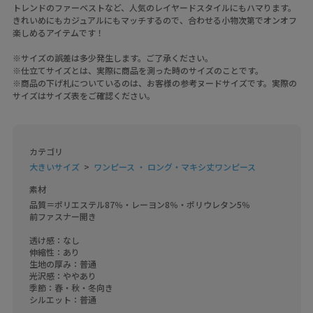
トレンドのファーベストなど、人気のレイヤードスタイルにもハマります。
きれいめにもカジュアルにもマッチするので、合わせる小物次第でオンオフ
楽しめるアイテムです！
※サイズの誤差は多少発生します。ご了承ください。
※仕立てサイズとは、実際に商品を測った時のサイズのことです。
※商品の下げ札についているのは、お客様の参考ヌードサイズです。実際の
サイズはサイズ表をご確認ください。
カテゴリ
大きいサイズ
ワンピース ・ ロング・マキシ丈ワンピース
素材
品質＝ポリエステル87％・レーヨン8％・ポリウレタン5％

前ファスナー開き

透け感：なし

伸縮性：あり

生地の厚み：普通

光沢感：ややあり

季節：春・秋・冬向き

シルエット：普通