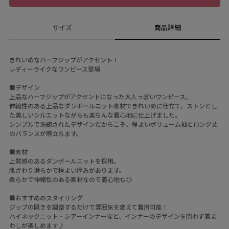
サイズ
商品詳細
きれいめなハーフジップがアクセント！
レディーライクなワンピース登場
■デザイン
上品なハーフジップがアクセントになった大人っぽいワンピース。
伸縮性のある上品なダンボールニット素材できれいめに仕立て、ストンとし
た美しいシルエットながらも楽ちんな着心地に仕上げました。
シンプルで洗練されたデザインだからこそ、程よいボリューム袖とロング丈
のバランスが際立ちます。
■素材
上質感のあるダンボールニットを採用。
肌ざわり滑らかで程よい厚みがあります。
柔らかで伸縮性のある素材なので着心地も◎
■おすすめのスタイリング
ジップの開きを調整するだけで雰囲気を変えて着用可能！
ハイネックニット・シアーインナーなど、インナーのデザインを問わず着ま
わしが楽しめます♪