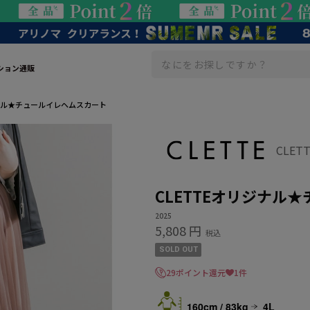
ション通販
ジナル★チュールイレヘムスカート
CLET
CLETTEオリジナル
2025
5,808 円
税込
SOLD OUT
29ポイント還元
1件
160cm / 83kg
4L