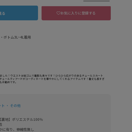
お気に入りに登録する
見る
L・ボトム3L~4L着用
来ました！ウエストは総ゴムで着脱も楽々です！ひらひら広がりのあるチュールスカート
チュールティアードがコーディネートを華やかにしてくれるアイテムです！着丈も長すぎ
もお勧めです。
GY 98グレー
ト ・ その他
【裏地】ポリエステル100％



かに有り、伸縮性無し
