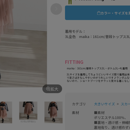
カラー・サイズを
着用モデル：
3L全色 maika：161cm/普段トップス3
FITTING
maika：161cm/普段トップス3L・ボトム3L~4L着用
3Lサイズを着用してちょうどいいサイズ感で着用出
で足さばきもしやすいのがうれしいです♪ランダムな
ないので、ショートブーツをチラッと見せる着こなし
拡大
カテゴリ
大きいサイズ
スカー
素材
■素材

ポリエステル100％、
■裏地・透け感・伸縮性
裏地有り、透け感わず