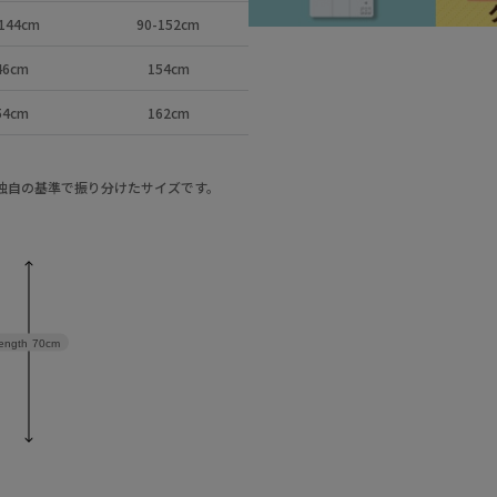
144cm
90-152cm
46cm
154cm
54cm
162cm
a独自の基準で振り分けたサイズです。
ength
70cm