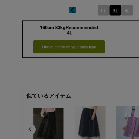
LL
3L
4L
160cm 83kgRecommended
4L
Find out more on your body type