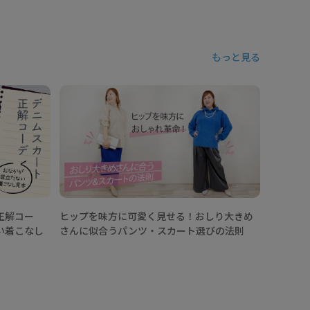
もっと見る
【25/
カートコ
イントは
正解コー
ヒップを味方に可愛く見せる！おしり大きめ
い着こなし
さんに似合うパンツ・スカート選びの法則