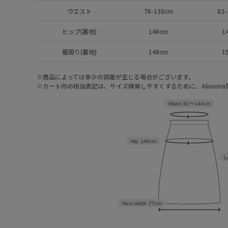
ウエスト
76-138cm
82-
ヒップ(裏地)
140cm
1
裾周り(裏地)
148cm
1
※商品によっては多少の誤差が生じる場合がございます。
※カート内の相当表記は、サイズ検索しやすくするために、Alinom
Waist
82〜144cm
Hip
146cm
L
Hem width
77cm