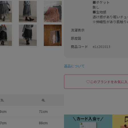
■ポケット

無し

■生地感

透け感があり軽いチュ
洗濯表示
原産国
商品コード
e1z201013
返品について
このブランドをお気に入
3L
4L
0cm
71cm
7cm
88cm