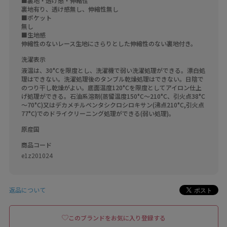
■裏地・透け感・伸縮性

裏地有り、透け感無し、伸縮性無し

■ポケット

無し

■生地感

洗濯表示
液温は、30°Cを限度とし、洗濯機で弱い洗濯処理ができる。漂白処
理はできない。洗濯処理後のタンブル乾燥処理はできない。日陰で
のつり干し乾燥がよい。底面温度120°Cを限度としてアイロン仕上
げ処理ができる。石油系溶剤(蒸留温度150°C～210°C、引火点38°C
～70°C)又はデカメチルペンタシクロシロキサン(沸点210°C,引火点
77°C)でのドライクリーニング処理ができる(弱い処理)。
原産国
商品コード
e1z201024
返品について
このブランドをお気に入り登録する