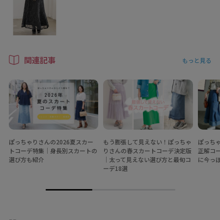
関連記事
もっと見る
ぽっちゃりさんの2026夏スカー
もう膨張して見えない！ぽっちゃ
ぽっち
トコーデ特集│身長別スカートの
りさんの春スカートコーデ決定版
正解コ
選び方も紹介
│太って見えない選び方と最旬コ
に今っ
ーデ18選