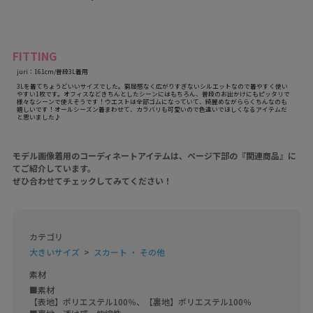
FITTING
juri：161cm/普段3L着用
3Lを着てちょうどいいサイズでした。窮屈感なく広がりすぎないシルエットなので着やすく使い
やすい1枚です。オフィスなどきちんとしたシーンにはもちろん、普段のお出かけにもピッタリで
様々なシーンで使えそうです！ウエストは全部ゴムになっていて、綺麗めながららくちんなのも
嬉しいです！オールシーズン着まわせて、カラバリも可愛いので色違いでほしくなるアイテムだ
と思いました♪
モデル画像着用のコーディネートアイテムは、ページ下部の『関連商品』に
てご紹介しています。
ぜひ合わせてチェックしてみてください！
カテゴリ
大きいサイズ
スカート ・ その他
素材
■素材

【表地】ポリエステル100％、【裏地】ポリエステル100％
