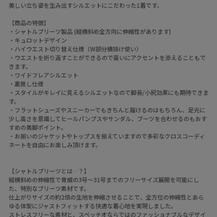
美しい立ち姿を生み出すシルエットにこだわった1着です。
【商品の特徴】
・シャトルプリーツ製品 (縦横斜め全方向に伸縮性があります)
・キュロットデザイン
・ハイウエスト切り替え仕様（W部分横掛け使い）
・ウエストを折り返すことができるので装いにアクセントを添えることもで
きます。
・ワイドフレアシルエット
・裏無し仕様
・スタイルがキレイに見えるシルエットなので脚長/小尻効果にも期待できま
す。
・フラットシューズやスニーカーでもきちんと履けるのはもちろん、足元に
少し高さを意識してヒールパンプスやサンダル、ブーツを合わせるのもおす
すめの美脚ポイント。
・お揃いのジャケットやトップスを揃えていますので多彩なクロスコーディ
ネートを自由にお楽しみ頂けます。
【シャトルプリーツとは…？】
縦横斜めの伸縮性で脅威の3号～31号までのフリーサイズ展開を可能にし
た、特別なプリーツ素材です。
仕上がりサイズの約2倍の生地を伸縮させることで、全方位の伸縮性とあら
ゆる体型にジャストフィットする快適な着心地を実現しました。
ストレスフリーな素材と、スペッチオならではのファッショナブルなデザイ