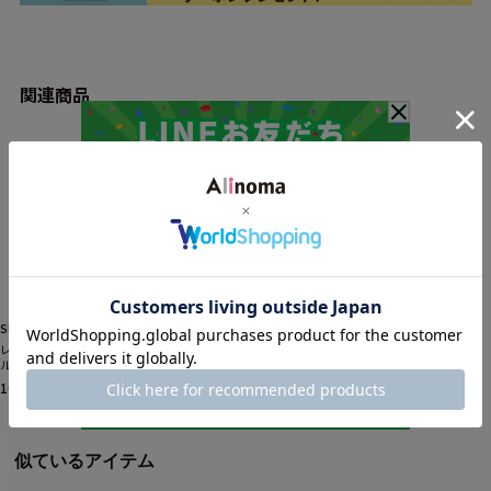
関連商品
SPECCHIO
SPECCHIO
レイヤード アンサンブル (シャト
バイアスシャトル アシメントリ
ルオーバーサイズT+白シャツ）
ーヘムライン プルオーバートッ
プス
16,500円
16,500円
税込
税込