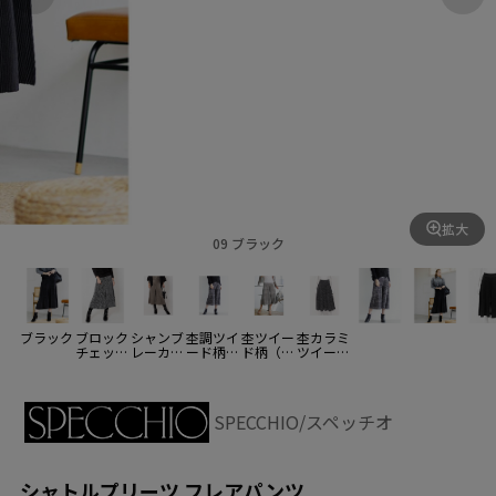
拡大
09 ブラック
ブラック
ブロック
シャンブ
杢調ツイ
杢ツイー
杢カラミ
チェック
レーカー
ード柄
ド柄（ラ
ツイード
柄(黒白
キ
(黒白系)
イトグレ
柄（黒白
系)
ー系）
系）
SPECCHIO/スペッチオ
シャトルプリーツ フレアパンツ