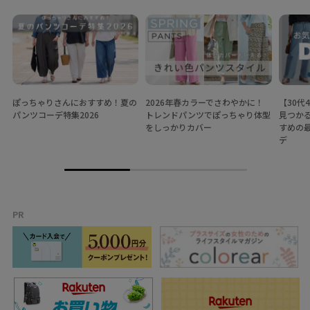
ぽっちゃりさんにおすすめ！夏の
2026年春カラーでさわやかに！
【30代
パンツコーデ特集2026
トレンドパンツでぽっちゃり体型
見つか
をしっかりカバー
すめの
デ
PR