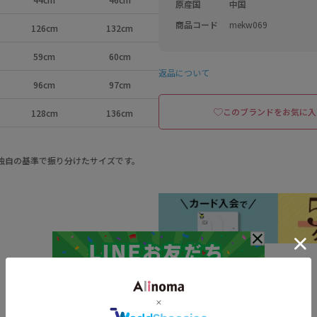
原産国
中国
商品コード
mekw069
126cm
132cm
59cm
60cm
返品について
96cm
97cm
このブランドをお気に入
128cm
136cm
a独自の基準で振り分けたサイズです。