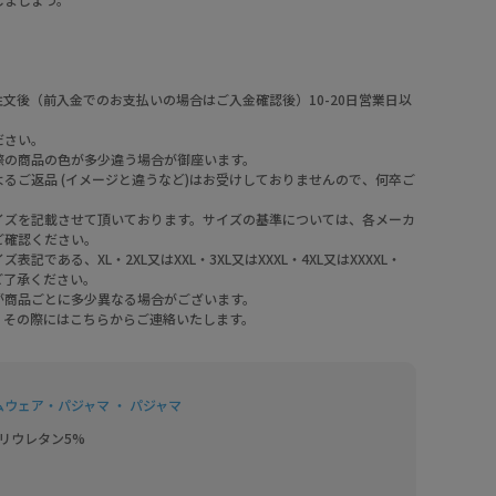
文後（前入金でのお支払いの場合はご入金確認後）10-20日営業日以
ださい。
際の商品の色が多少違う場合が御座います。
るご返品 (イメージと違うなど)はお受けしておりませんので、何卒ご
。
イズを記載させて頂いております。サイズの基準については、各メーカ
ご確認ください。
である、XL・2XL又はXXL・3XL又はXXXL・4XL又はXXXXL・
めご了承ください。
が商品ごとに多少異なる場合がございます。
。その際にはこちらからご連絡いたします。
ムウェア・パジャマ ・ パジャマ
リウレタン5%