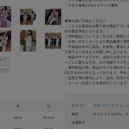
・モデル身長163cm LLサイズ着用
◆購入前にお読みください
・こちらの商品はお取り寄せ商品です。注
内の発送予定となります。
ご予約商品についてはこちらをご確認く
・お使いのモニターにより商品画像と実
・不良品以外のご返品、お客様ご都合によ
了承下さいますようお願い申し上げます
・商品のサイズですが、当店では実寸サ
ーごとに異なるため、必ず詳細サイズを
・海外製品の為、商品のタグは海外のサイズ表記
5XL又はXXXXXLとなっております。予
・生産工場の都合により、生地、色合い
・メーカー欠品となる場合がございます
カテゴリ
大きいサイズ
ルー
4L
5L
素材
ポリエステル95%、ポ
68cm
69.5cm
洗濯表示
44cm
46cm