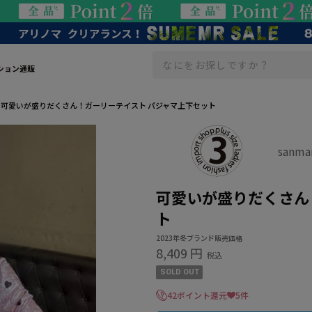
ション通販
可愛いが盛りだくさん！ガーリーテイスト パジャマ上下セット
sanm
可愛いが盛りだくさん
ト
2023年冬ブランド販売価格
8,409 円
税込
SOLD OUT
42ポイント還元
5件