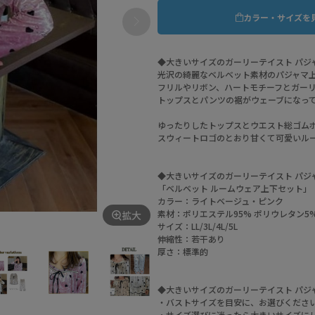
カラー・サイズを
◆大きいサイズのガーリーテイスト パジ
光沢の綺麗なベルベット素材のパジャマ
フリルやリボン、ハートモチーフとガー
トップスとパンツの裾がウェーブになっ
ゆったりしたトップスとウエスト総ゴム
スウィートロゴのとおり甘くて可愛いル
◆大きいサイズのガーリーテイスト パジ
「ベルベット ルームウェア上下セット」
カラー：ライトベージュ・ピンク
素材：ポリエステル95% ポリウレタン5
拡大
サイズ：LL/3L/4L/5L
伸縮性：若干あり
厚さ：標準的
◆大きいサイズのガーリーテイスト パジ
・バストサイズを目安に、お選びくださ
・サイズ選びに迷ったら大きいサイズに