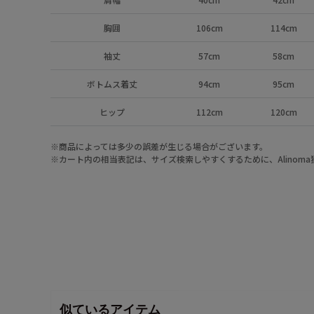
胸囲
106cm
114cm
袖丈
57cm
58cm
ボトムス着丈
94cm
95cm
ヒップ
112cm
120cm
※商品によっては多少の誤差が生じる場合がございます。
※カート内の相当表記は、サイズ検索しやすくするために、Alinom