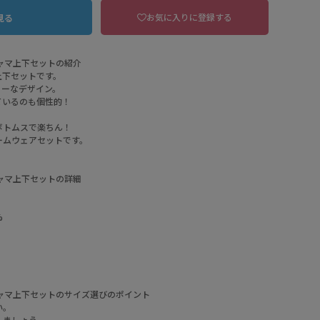
お気に入りに登録する
見る
ャマ上下セットの紹介
上下セットです。
リーなデザイン。
ているのも個性的！
ボトムスで楽ちん！
ームウェアセットです。
ャマ上下セットの詳細
%
lbg ライトベージュ
ャマ上下セットのサイズ選びのポイント
い。
しましょう。