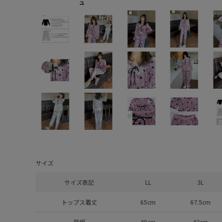
ュ
サイズ
サイズ表記
LL
3L
トップス着丈
65cm
67.5cm
肩幅
40cm
42cm