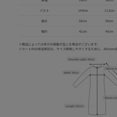
バスト
104cm
112cm
袖丈
58cm
59cm
袖巾
41cm
43cm
※商品によっては多少の誤差が生じる場合がございます。
※カート内の相当表記は、サイズ検索しやすくするために、Alinom
Shoulder width
36cm
Sleeve l
Width
56cm
Sleeve cuf
Length
111cm