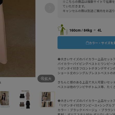
※こちらの商品は複数サイトで在庫を
ていただきます。
キャンセルの際は別途ご案内をお送り
160cm / 84kg
4L
カラー・サイズを
◆大きいサイズのバイカラー上品セット
バイカラーパイピングベストとワンピー
リボンタイ付きフロントボタンデザイン
ショート丈のシングルブレストベストの
拡大
ュ
きちんと感のある上品で大人可愛いセッ
ベストは他のワンピやボトムス等、たく
◆大きいサイズのバイカラー上品セット
「リボンタイ付きワンピース+シングルブ
カラー：ブラック×ベージュ ・ブラウン
素材： ポリエステル95％ ポリウレタン2