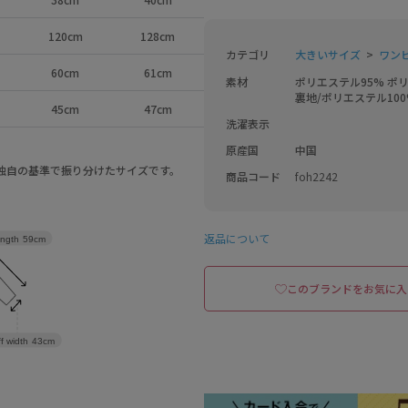
120cm
128cm
カテゴリ
大きいサイズ
ワンピ
60cm
61cm
素材
ポリエステル95% ポリ
裏地/ポリエステル100
45cm
47cm
洗濯表示
原産国
中国
a独自の基準で振り分けたサイズです。
商品コード
foh2242
返品について
ength
59cm
このブランドをお気に入
f width
43cm