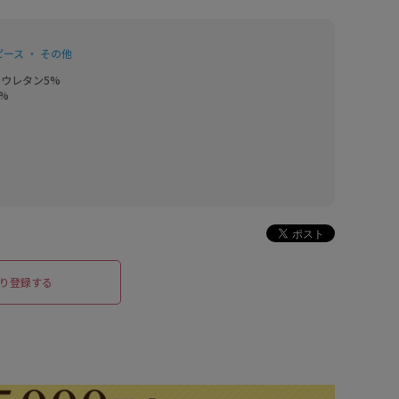
ース ・ その他
ウレタン5%

%
り登録する