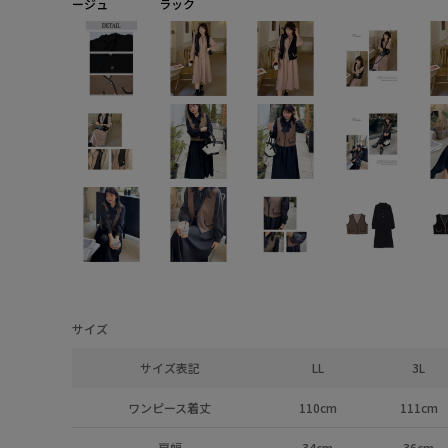
ージュ
ラック
サイズ
サイズ表記
LL
3L
ワンピース着丈
110cm
111cm
肩幅
34cm
36cm