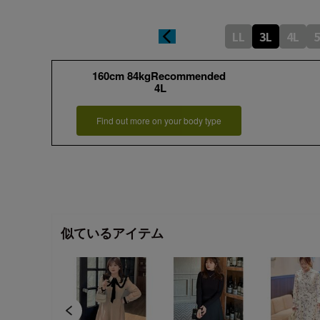
LL
3L
4L
5
160cm 84kgRecommended
4L
Find out more on your body type