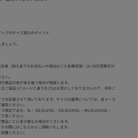
アップのサイズ選びのポイント
。
しましょう。
文後（前入金でのお支払いの場合はご入金確認後）10-20日営業日以
ださい。
際の商品の色が多少違う場合が御座います。
るご返品 (イメージと違うなど)はお受けしておりませんので、何卒ご
。
イズを記載させて頂いております。サイズの基準については、各メーカ
ご確認ください。
である、XL・2XL又はXXL・3XL又はXXXL・4XL又はXXXXL・
めご了承ください。
が商品ごとに多少異なる場合がございます。
。その際にはこちらからご連絡いたします。
ご試着ください。