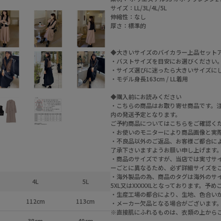
サイズ：LL/3L/4L/5L
伸縮性：なし
厚さ：標準的
◆大きいサイズのバイカラー上品セット
・バストサイズを目安にお選びください
・サイズ選びに迷ったら大きいサイズに
・モデル身長163cm / LL着用
◆購入前にお読みください
・こちらの商品はお取り寄せ商品です。注
内の発送予定となります。
ご予約商品についてはこちらをご確認く
・お使いのモニターにより商品画像と実
・不良品以外のご返品、お客様ご都合によ
了承下さいますようお願い申し上げます
・商品のサイズですが、当店では実寸サ
ーごとに異なるため、必ず詳細サイズを
・海外製品の為、商品のタグは海外のサイズ表記
4L
5L
5XL又はXXXXXLとなっております。予
・生産工場の都合により、生地、色合い
112cm
113cm
・メーカー欠品となる場合がございます
※直接肌にふれるものは、衣類の上から
38cm
40cm