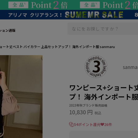
ション通販
ョート丈ベスト バイカラー 上品セットアップ！ 海外インポート服 sanmaru
sanm
ワンピース+ショート
プ！ 海外インポート服 
2023年秋ブランド販売価格
10,830 円
税込
54ポイント還元
26件