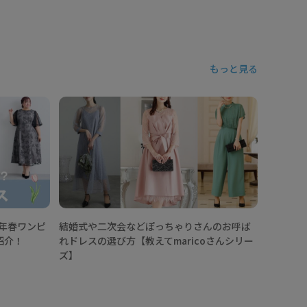
もっと見る
ぽっちゃ
スとは？
コーデ1
6年春ワンピ
結婚式や二次会などぽっちゃりさんのお呼ば
紹介！
れドレスの選び方【教えてmaricoさんシリー
ズ】