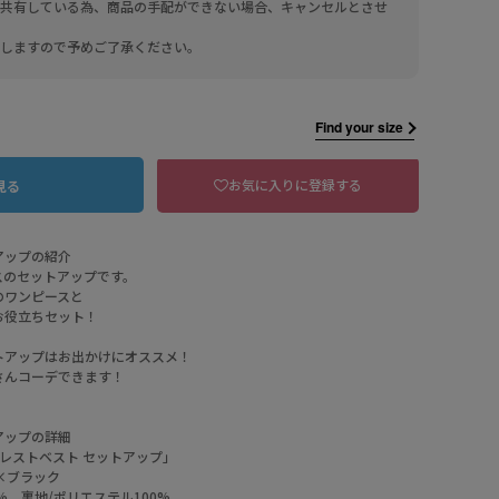
共有している為、商品の手配ができない場合、キャンセルとさせ
しますので予めご了承ください。
Find your size
お気に入りに登録する
見る
アップの紹介
スのセットアップです。
のワンピースと
お役立ちセット！
BRBK ブラウン×ブラック
トアップはお出かけにオススメ！
さんコーデできます！
アップの詳細
レストベスト セットアップ」
×ブラック
% 裏地/ポリエステル100%