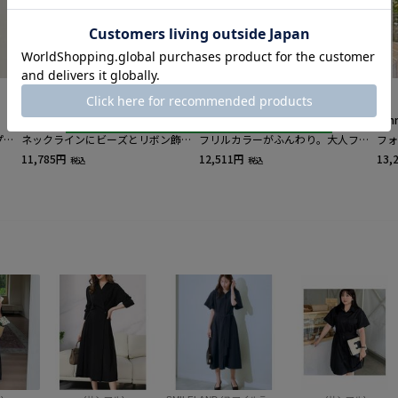
sanmaru
sanmaru
san
プリ
ネックラインにビーズとリボン飾り
フリルカラーがふんわり。大人フェ
フォ
付きの大人可愛サマーワンピース
ミニンなプリントシフォンワンピー
コッ
11,785円
12,511円
13,
税込
税込
ス