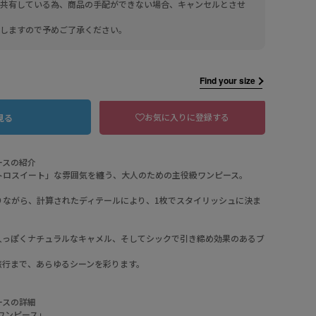
共有している為、商品の手配ができない場合、キャンセルとさせ
しますので予めご了承ください。
Find your size
お気に入りに登録する
見る
ースの紹介
トロスイート」な雰囲気を纏う、大人のための主役級ワンピース。
りながら、計算されたディテールにより、1枚でスタイリッシュに決ま
bk ブラック
人っぽくナチュラルなキャメル、そしてシックで引き締め効果のあるブ
旅行まで、あらゆるシーンを彩ります。
ースの詳細
ワンピース」