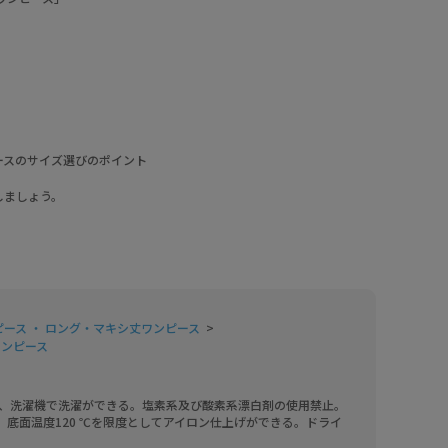
ースのサイズ選びのポイント
。
しましょう。
ピース ・ ロング・マキシ丈ワンピース
ワンピース
し、洗濯機で洗濯ができる。塩素系及び酸素系漂白剤の使用禁止。
。底面温度120 ℃を限度としてアイロン仕上げができる。ドライ