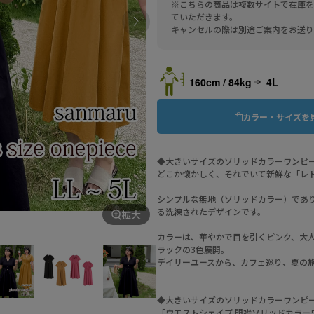
※こちらの商品は複数サイトで在庫を
ていただきます。
キャンセルの際は別途ご案内をお送り
160cm / 84kg
4L
カラー・サイズを
◆大きいサイズのソリッドカラーワンピ
どこか懐かしく、それでいて新鮮な「レ
シンプルな無地（ソリッドカラー）であ
る洗練されたデザインです。
拡大
カラーは、華やかで目を引くピンク、大
ラックの3色展開。
デイリーユースから、カフェ巡り、夏の
◆大きいサイズのソリッドカラーワンピ
「ウエストシェイプ 開襟ソリッドカラー