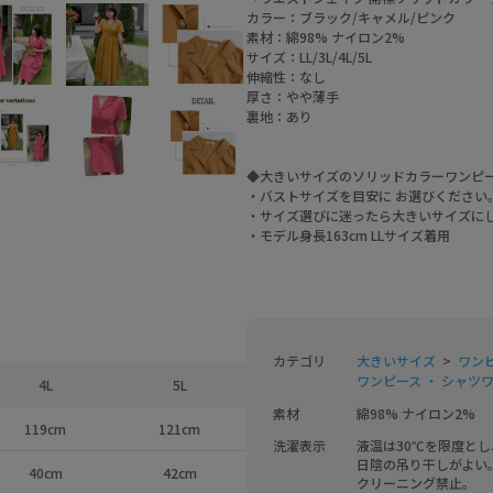
カラー：ブラック/キャメル/ピンク
素材：綿98% ナイロン2%
サイズ：LL/3L/4L/5L
伸縮性：なし
厚さ：やや薄手
裏地：あり
◆大きいサイズのソリッドカラーワンピ
・バストサイズを目安に お選びください
・サイズ選びに迷ったら大きいサイズに
・モデル身長163cm LLサイズ着用
カテゴリ
大きいサイズ
ワン
ワンピース ・ シャツ
4L
5L
素材
綿98% ナイロン2%
119cm
121cm
洗濯表示
液温は30℃を限度と
日陰の吊り干しがよい
40cm
42cm
クリーニング禁止。