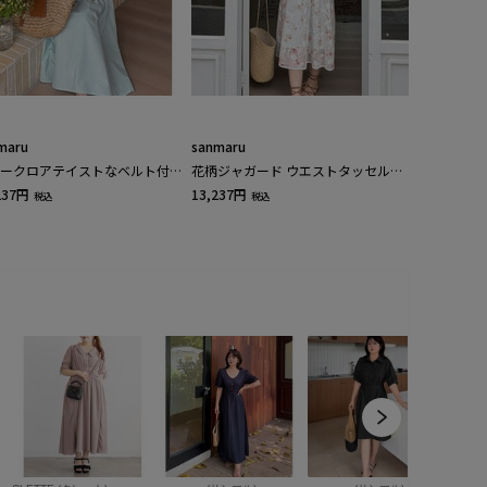
maru
sanmaru
ークロアテイストなベルト付き
花柄ジャガード ウエストタッセル飾
トンＶネックワンピース
り付き フレアワンピース
237円
13,237円
税込
税込