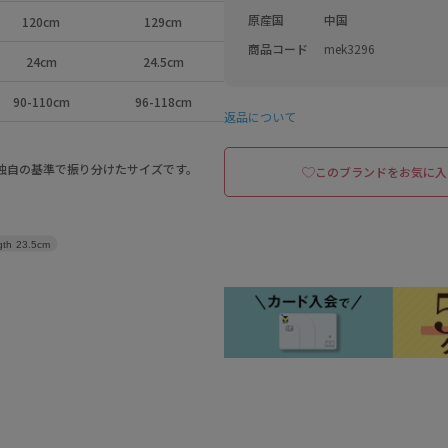
原産国
中国
120cm
129cm
商品コード
mek3296
24cm
24.5cm
90-110cm
96-118cm
返品について
a独自の基準で振り分けたサイズです。
このブランドをお気に入
gth
23.5cm