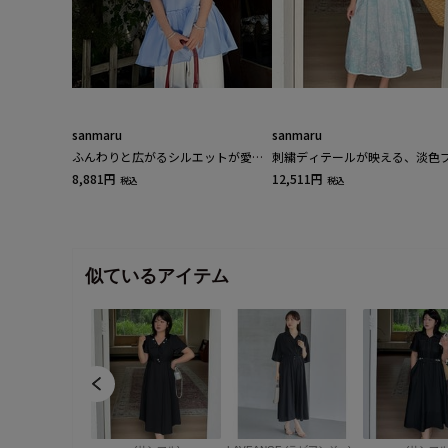
sanmaru
sanmaru
ふんわりと広がるシルエットが愛ら
刺繍ディテールが映える、淡色
しい、ガーリームード漂うトップス
ント涼やかサマーワンピース
8,881円
12,511円
税込
税込