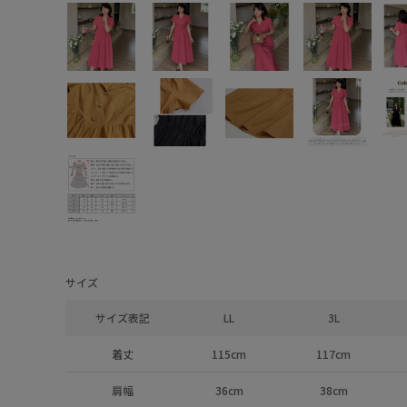
サイズ
サイズ表記
LL
3L
着丈
115cm
117cm
肩幅
36cm
38cm