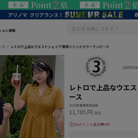
ション通販
ース
レトロで上品なウエストシェイプ 開襟ソリッドカラーワンピース
sanm
レトロで上品なウエス
ース
2026年春夏販売価格
11,785 円
税込
58ポイント還元
4件