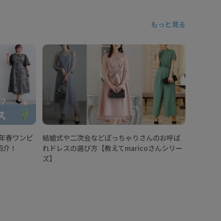
もっと見る
ぽっちゃ
スとは？
コーデ1
6年春ワンピ
結婚式や二次会などぽっちゃりさんのお呼ば
紹介！
れドレスの選び方【教えてmaricoさんシリー
ズ】