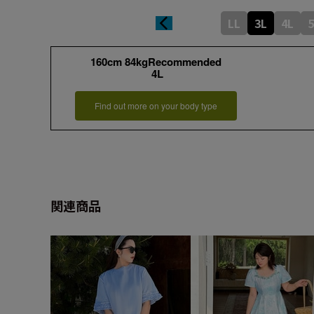
LL
3L
4L
5
160cm 84kgRecommended
4L
Find out more on your body type
関連商品