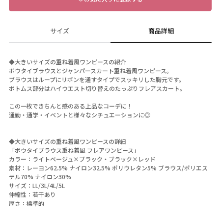
サイズ
商品詳細
◆大きいサイズの重ね着風ワンピースの紹介
ボウタイブラウスとジャンパースカート重ね着風ワンピース。
ブラウスはループにリボンを通すタイプでスッキリした胸元です。
ボトムス部分はハイウエスト切り替えのたっぷりフレアスカート。
この一枚できちんと感のある上品なコーデに！
通勤・通学・イベントと様々なシチュエーションに◎
◆大きいサイズの重ね着風ワンピースの詳細
「ボウタイブラウス重ね着風 フレアワンピース」
カラー：ライトベージュ×ブラック・ブラック×レッド
素材：レーヨン62.5% ナイロン32.5% ポリウレタン5% ブラウス/ポリエス
テル70% ナイロン30%
サイズ：LL/3L/4L/5L
伸縮性：若干あり
厚さ：標準的