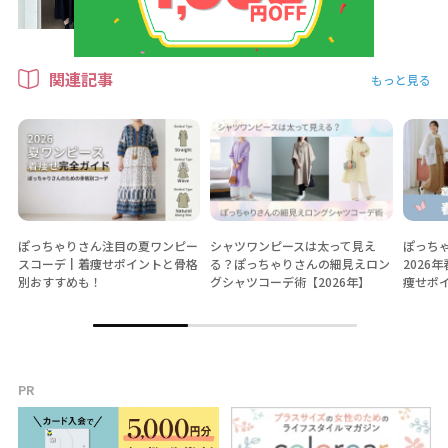
関連記事
もっと見る
ぽっちゃりさん注目の夏ワンピー
シャツワンピースは太って見え
ぽっち
スコーデ┃着痩せポイントと骨格
る？ぽっちゃりさんの細見えロン
2026
別おすすめも！
グシャツコーデ術【2026年】
痩せポ
PR