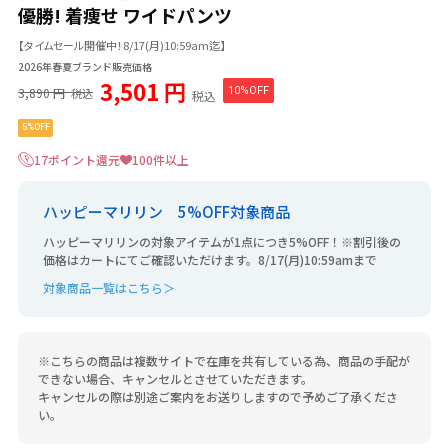
優勝! 着痩せ ワイドパンツ
【タイムセール開催中！8/17(月)10:59am迄】
2026年春夏ブランド販売価格
3,501 円
3,890 円
10%OFF
税込
税込
5%OFF
17ポイント還元
100件以上
ハッピーマリリン 5%OFF対象商品
ハッピーマリリンの対象アイテムが1点につき5%OFF！※割引後の
価格はカートにてご確認いただけます。8/17(月)10:59amまで
対象商品一覧はこちら＞
※こちらの商品は複数サイトで在庫を共有している為、商品の手配が
できない場合、キャンセルとさせていただきます。
キャンセルの際は別途ご案内をお送りしますので予めご了承くださ
い。