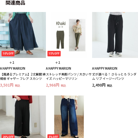
関連商品
10%OFF
15%OFF
＋2
＋2
A HAPPY MARILYN
A HAPPY MARILYN
A HAPPY MARILYN
【風通るプレミアム】2丈展開 綿
ストレッチ美脚パンツ / 大きいサ
丈が選べる！ さらっとろ ランダ
楊柳 ギャザー フレア スカンツ
イズ ハッピーマリリン
ム リブ イージーパンツ
3,501円
2,966円
2,490円
税込
税込
税込
20%OFF
5%OFF