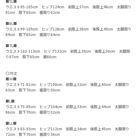
■5L■
ウエスト95-105cm ヒップ124cm 前股上37cm 後股上48cm 太腿周り
81cm 股下65cm 裾周り62cm
■6L■
ウエスト99-109cm ヒップ128cm 前股上38cm 後股上49cm 太腿周り
84cm 股下65cm 裾周り64cm
■7L■
ウエスト103-113cm ヒップ132cm 前股上39cm 後股上50cm 太腿周
り87cm 股下65cm 裾66cm
〇70丈
■Ｍ■
ウエスト71-81cm ヒップ100cm 前股上32cm 後股上43cm 太腿周り
63cm 股下70cm 裾周り50cm
■L■
ウエスト75-85cm ヒップ104cm 前股上33cm 後股上44cm 太腿周り
66cm 股下70cm 裾周り52cm
■LL■
ウエスト83-93cm ヒップ112cm 前股上34cm 後股上45cm 太腿周り
72cm 股下70cm 裾周り56cm