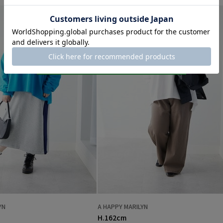
YN
A HAPPY MARILYN
H.162cm