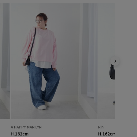
A HAPPY MARILYN
Rin
H.162cm
H.162cm