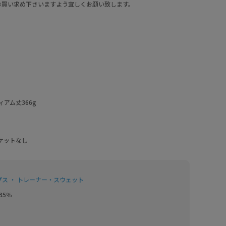
お買い求め下さいますよう宜しくお願い致します。
アム丈366g
ケットなし
プス ・ トレーナー・スウェット
35％