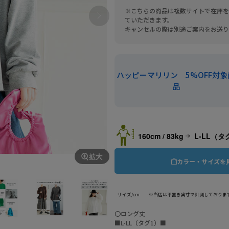
※こちらの商品は複数サイトで在庫を
ていただきます。
キャンセルの際は別途ご案内をお送り
ハッピーマリリン 5%OFF対象
品
160cm / 83kg
L-LL（タ
拡大
カラー・サイズを
サイズ/cm ※当店は平置き実寸で計測しておりま
〇ロング丈
■L-LL（タグ1）■