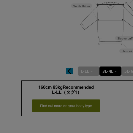
Width
84cm
Sleeve cuff
Hem wid
L-LL（タグ1）
3L-4L（タグ2）
160cm 83kgRecommended
L-LL（タグ1）
Find out more on your body type