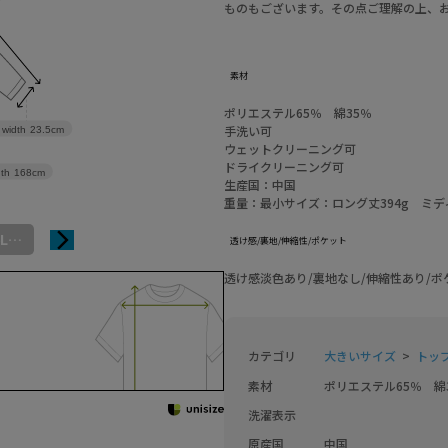
ものもございます。その点ご理解の上、
素材
ポリエステル65％ 綿35％
手洗い可
 width
23.5cm
ウェットクリーニング可
ドライクリーニング可
th
168cm
生産国：中国
重量：最小サイズ：ロング丈394g ミディ
5L-6L（タグ3）
透け感/裏地/伸縮性/ポケット
透け感淡色あり/裏地なし/伸縮性あり/ポ
カテゴリ
大きいサイズ
トッ
素材
ポリエステル65％　綿
洗濯表示
原産国
中国