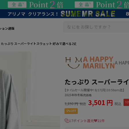
ション通販
たっぷり スーパーライトスウェット 好みで選べる2丈
A HA
たっぷり スーパーライ
【タイムセール開催中！8/17(月)10:59am迄】
2025年秋冬販売価格
3,501 円
10
3,890 円
税込
税込
5%OFF
17ポイント還元
21件