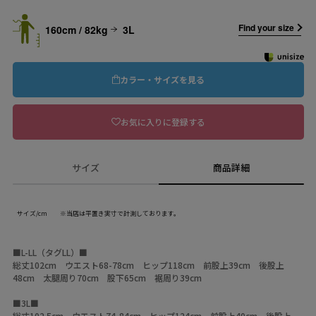
Find your size
160cm / 82kg
3L
カラー・サイズを見る
お気に入りに登録する
サイズ
商品詳細
サイズ/cm ※当店は平置き実寸で計測しております。
■L-LL（タグLL）■
総丈102cm ウエスト68-78cm ヒップ118cm 前股上39cm 後股上
48cm 太腿周り70cm 股下65cm 裾周り39cm
■3L■
総丈102.5cm ウエスト74-84cm ヒップ124cm 前股上40cm 後股上