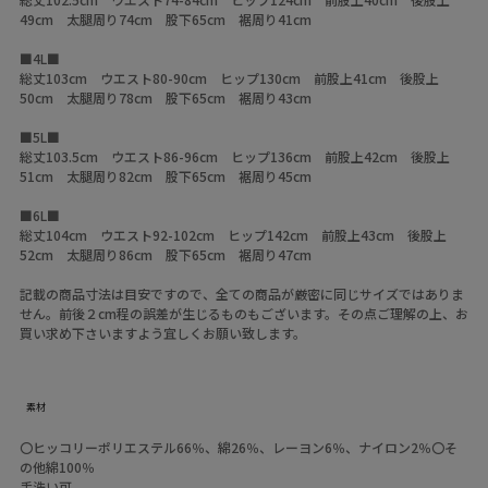
49cm 太腿周り74cm 股下65cm 裾周り41cm
■4L■
総丈103cm ウエスト80-90cm ヒップ130cm 前股上41cm 後股上
50cm 太腿周り78cm 股下65cm 裾周り43cm
■5L■
総丈103.5cm ウエスト86-96cm ヒップ136cm 前股上42cm 後股上
51cm 太腿周り82cm 股下65cm 裾周り45cm
■6L■
総丈104cm ウエスト92-102cm ヒップ142cm 前股上43cm 後股上
52cm 太腿周り86cm 股下65cm 裾周り47cm
記載の商品寸法は目安ですので、全ての商品が厳密に同じサイズではありま
せん。前後２cm程の誤差が生じるものもございます。その点ご理解の上、お
買い求め下さいますよう宜しくお願い致します。
素材
〇ヒッコリーポリエステル66％、綿26％、レーヨン6％、ナイロン2％〇そ
の他綿100％
手洗い可