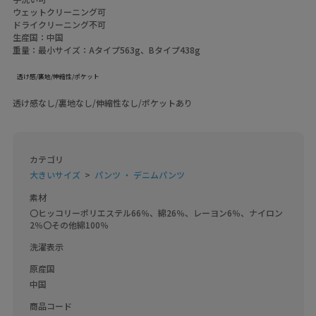
ウェットクリーニング可
ドライクリーニング不可
生産国：中国
重量：最小サイズ：Aタイプ563g、Bタイプ438g
透け感/裏地/伸縮性/ポケット
透け感なし/裏地なし/伸縮性なし/ポケットあり
カテゴリ
大きいサイズ
パンツ ・ デニムパンツ
素材
〇ヒッコリーポリエステル66％、綿26％、レーヨン6％、ナイロン
2％〇その他綿100％
洗濯表示
原産国
中国
商品コード