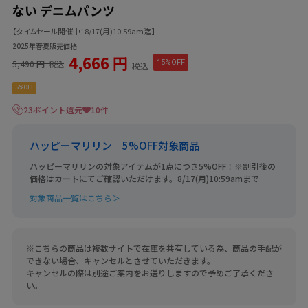
ない デニムパンツ
【タイムセール開催中！8/17(月)10:59am迄】
2025年春夏販売価格
4,666 円
5,490 円
15%OFF
税込
税込
5%OFF
23ポイント還元
10件
ハッピーマリリン 5%OFF対象商品
ハッピーマリリンの対象アイテムが1点につき5%OFF！※割引後の
価格はカートにてご確認いただけます。8/17(月)10:59amまで
対象商品一覧はこちら＞
※こちらの商品は複数サイトで在庫を共有している為、商品の手配が
できない場合、キャンセルとさせていただきます。
キャンセルの際は別途ご案内をお送りしますので予めご了承くださ
い。