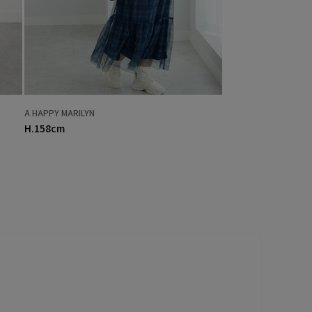
A HAPPY MARILYN
H.158cm