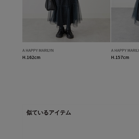
A HAPPY MARILYN
A HAPPY MARIL
H.162cm
H.157cm