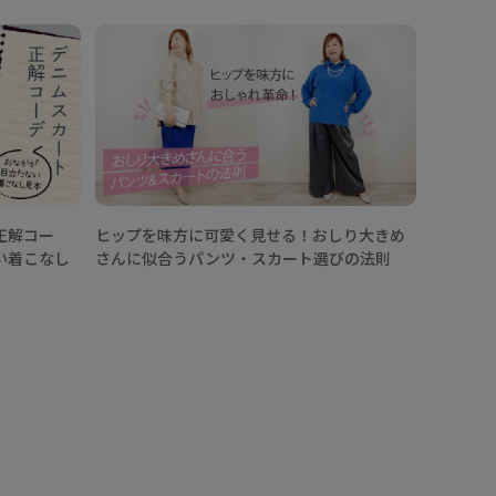
もっと見る
【25/
カートコ
イントは
正解コー
ヒップを味方に可愛く見せる！おしり大きめ
い着こなし
さんに似合うパンツ・スカート選びの法則