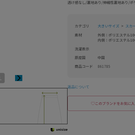
透け感なし/裏地あり/伸縮性裏地あり/ポ
カテゴリ
大きいサイズ
スカ
素材
外側：ポリエステル100
内側：ポリエステル10
洗濯表示
原産国
中国
商品コード
861785
L
返品について
このブランドをお気に入