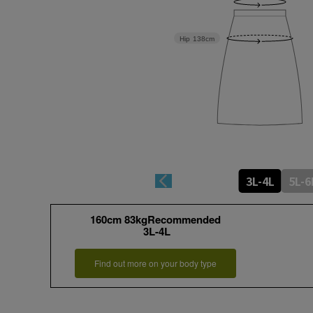
Hip
138cm
3L-4L
5L-6
160cm 83kgRecommended
3L-4L
Find out more on your body type