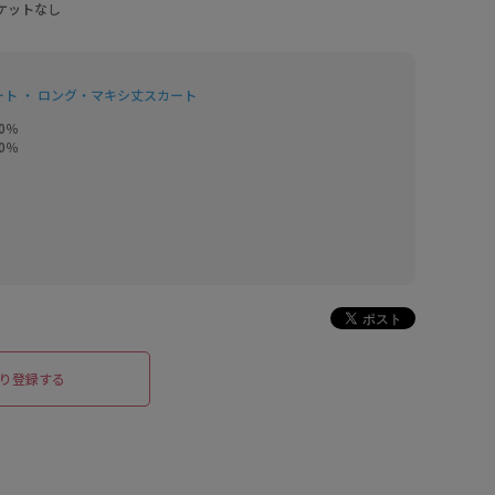
ケットなし
ート ・ ロング・マキシ丈スカート
％

0％
り登録する