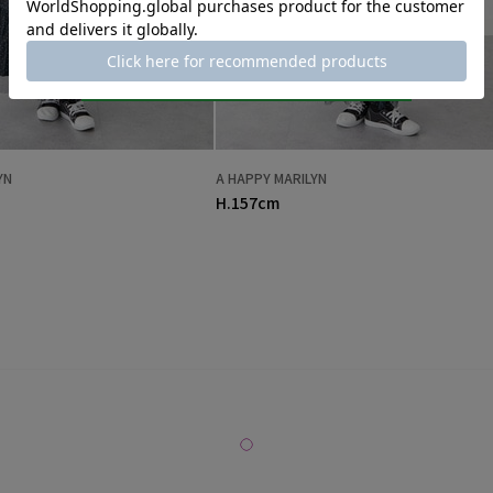
YN
A HAPPY MARILYN
H.157cm