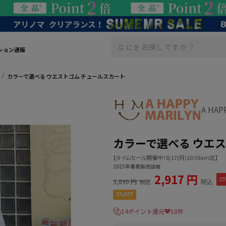
ション通販
カラーで選べる ウエストゴム チュールスカート
A HA
カラーで選べる ウエ
【タイムセール開催中！8/17(月)10:59am迄】
2025年春夏販売価格
2,917 円
25
3,890 円
税込
税込
5%OFF
14ポイント還元
10件