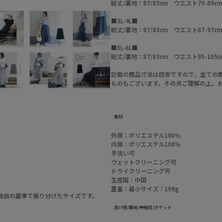
総丈/裏地：87/83cm ウエスト79-89
■3L-4L■
総丈/裏地：87/83cm ウエスト87-97
■5L-6L■
総丈/裏地：87/83cm ウエスト95-10
記載の商品寸法は目安ですので、全ての
ものもございます。その点ご理解の上、
素材
外側：ポリエステル100％
内側：ポリエステル100％
手洗い可
ウェットクリーニング可
ドライクリーニング可
生産国：中国
重量：最小サイズ：199g
a独自の基準で振り分けたサイズです。
透け感/裏地/伸縮性/ポケット