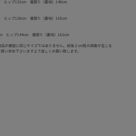
cm ヒップ132cm 裾周り（裏地）148cm
cm ヒップ138cm 裾周り（裏地）155cm
5cm ヒップ144cm 裾周り（裏地）162cm
商品が厳密に同じサイズではありません。前後２cm程の誤差が生じる
お買い求め下さいますよう宜しくお願い致します。