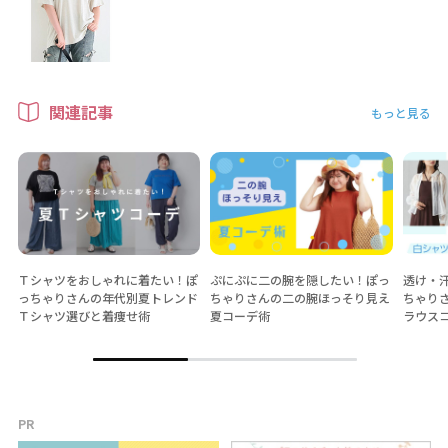
関連記事
もっと見る
Ｔシャツをおしゃれに着たい！ぽ
ぷにぷに二の腕を隠したい！ぽっ
透け・
っちゃりさんの年代別夏トレンド
ちゃりさんの二の腕ほっそり見え
ちゃり
Ｔシャツ選びと着痩せ術
夏コーデ術
ラウス
PR