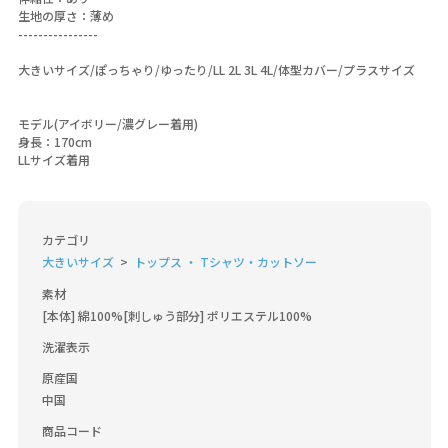
生地の厚さ：薄め
----------------
大きいサイズ/ぽっちゃり/ゆったり/LL 2L 3L 4L/体型カバー/プラスサイズ
モデル(アイボリー/濃グレー着用)
身長：170cm
LLサイズ着用
カテゴリ
大きいサイズ
トップス ・ Tシャツ・カットソー
素材
[本体] 綿100%[刺しゅう部分] ポリエステル100%
洗濯表示
原産国
中国
商品コード