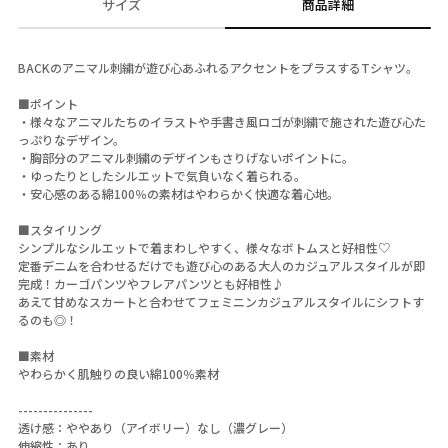
サイズ
商品詳細
BACKのアニマル刺繍が遊び心あふれるアクセントをプラスするTシャツ。
■ポイント
・様々なアニマルたちのイラストや手書き風ロゴが刺繍で施された遊び心た
っぷりなデザイン。
・胸部分のアニマル刺繍のデザインもさりげないポイントに。
・ゆったりとしたシルエットで気負いなく着られる。
・安心感のある綿100％の素材はやわらかく快適な着心地。
■スタイリング
シンプルなシルエットで着まわしやすく、様々なボトムスと好相性♡
定番デニムを合わせるだけでも遊び心のある大人のカジュアルスタイルが即
完成！カーゴパンツやフレアパンツとも好相性♪
あえて甘めなスカートと合わせてフェミニンカジュアルスタイルにシフトす
るのも◎！
■素材
やわらかく肌触りの良い綿100％素材
---------------
透け感：ややあり（アイボリー）なし（濃グレー）
伸縮性：あり