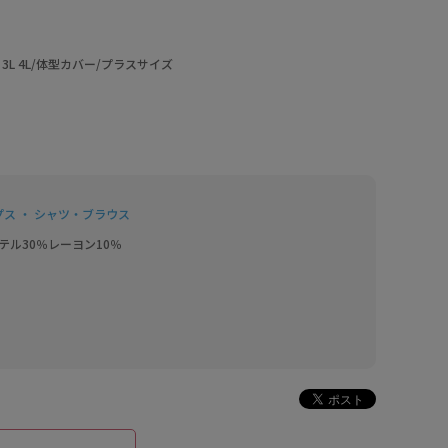
 3L 4L/体型カバー/プラスサイズ
プス ・ シャツ・ブラウス
テル30％レーヨン10％