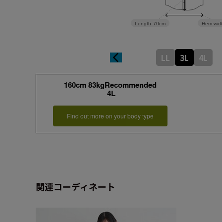
Length
70cm
Hem wid
LL
3L
4L
160cm 83kgRecommended
4L
Find out more on your body type
関連コーディネート