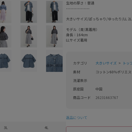
生地の厚さ：普通
----------------
大きいサイズ/ぽっちゃり/ゆったり/LL 2L
モデル（青/黒着用）
身長：164cm
LLサイズ着用
カテゴリ
大きいサイズ
トッ
素材
コットン60％ポリエス
洗濯表示
原産国
中国
商品コード
26231663767
返品について
3L
4L