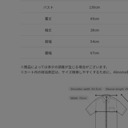
バスト
130cm
着丈
69cm
袖丈
28cm
肩幅
54cm
裾幅
67cm
※商品によっては多少の誤差が生じる場合がございます。
※カート内の相当表記は、サイズ検索しやすくするために、Alinom
Sleeve length
2
Shoulder width
54.5cm
Width
70cm