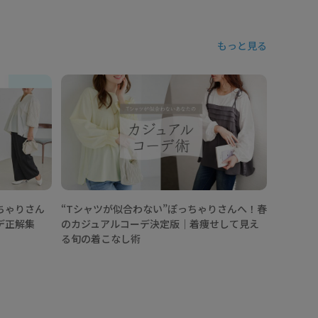
もっと見る
【202
ニックコ
なし術
ちゃりさん
“Tシャツが似合わない”ぽっちゃりさんへ！春
デ正解集
のカジュアルコーデ決定版│着痩せして見え
る旬の着こなし術