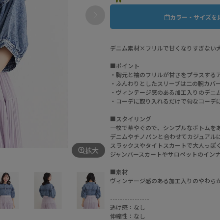
カラー・サイズを
デニム素材×フリルで甘くなりすぎない
■ポイント
・胸元と袖のフリルが甘さをプラスする
・ふんわりとしたスリーブは二の腕カバ
・ヴィンテージ感のある加工入りのデニ
・コーデに取り入れるだけで旬なコーデ
■スタイリング
一枚で華やぐので、シンプルなボトムを
デニムやチノパンと合わせてカジュアル
スラックスやタイトスカートで大人っぽ
拡大
ジャンパースカートやサロペットのイン
■素材
ヴィンテージ感のある加工入りのやわら
----------------
透け感：なし
伸縮性：なし