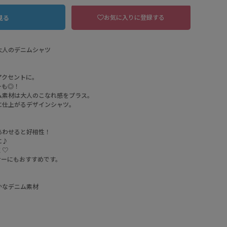
お気に入りに登録する
見る
大人のデニムシャツ
アクセントに。
ーも◎！
ム素材は大人のこなれ感をプラス。
に仕上がるデザインシャツ。
あわせると好相性！
に♪
く♡
ナーにもおすすめです。
61 青
かなデニム素材