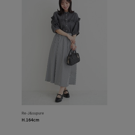
Re-J&supure
H.164cm