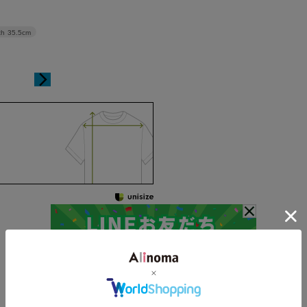
th
35.5cm