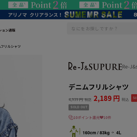
ション通販
ムフリルシャツ
Re-J
デニムフリルシャツ
2,189 円
56
4,939 円
税込
税込
SOLD OUT
10ポイント還元
10件
160cm / 83kg
4L