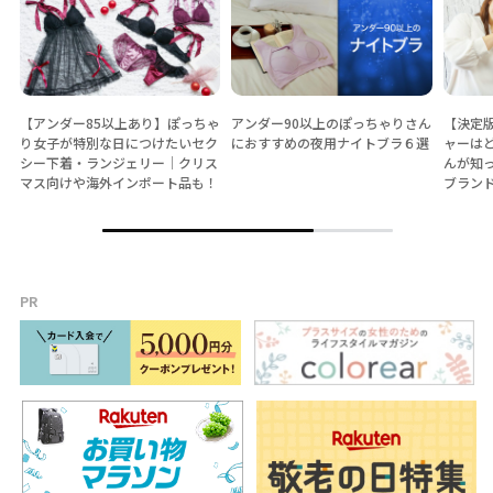
【アンダー85以上あり】ぽっちゃ
アンダー90以上のぽっちゃりさん
【決定
り女子が特別な日につけたいセク
におすすめの夜用ナイトブラ６選
ャーは
シー下着・ランジェリー│クリス
んが知
マス向けや海外インポート品も！
ブラン
PR