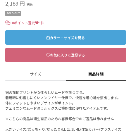
2,189 円
税込
SOLD OUT
10ポイント還元
9件
カラー・サイズを見る
お気に入りに登録する
サイズ
商品詳細
裾の花柄プリントが女性らしいムードを放つブラ。
着用時に影響しにくいノンワイヤー仕様で、快適な着心地を演出します。
体にフィットしやすいデザインがポイント。
フェミニンなムード漂うルックスと機能性に優れたアイテムです。
※こちらの商品は衛生商品のためお客様都合でのご返品は承れません
大きいサイズ/ぽっちゃり/ゆったり/LL 2L 3L 4L/体型カバー/プラスサイズ