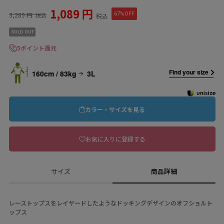
1,089 円
3,289 円
67%OFF
税込
税込
SOLD OUT
5ポイント還元
Find your size
160cm / 83kg
3L
カラー・サイズを見る
お気に入りに登録する
サイズ
商品詳細
レーストップスをレイヤードしたようなドッキングデザインのオフショルト
ップス