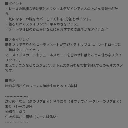
■ポイント
・レースの繊細な透け感とオフショルデザインで大人の上品な肌魅せが叶
う。
・気になる二の腕をカバーしてくれる5分袖もポイント。
・着るだけでスタイリングに華やかさをプラス。
・デートや休日のお出かけなどにもおすすめの華やかなアイテム♡
■スタイリング
着るだけで華やかなコーディネートが完成するトップスは、ワードローブに
１着は欲しいアイテム！
マーメイドスカートやチュールスカートを合わせればとことん甘めなスタイ
リングに。
あえてデニムなどのカジュアルボトムスを合わせて甘辛MIXするのもオススメ
です。
■素材
繊細な透け感のレース×伸縮性のあるリブ素材
----------------
透け感：なし（黒のリブ部分）ややあり（オフホワイト/グレーのリブ部分）
あり（レース部分）
伸縮性：あり
生地の厚さ：普通（レースは薄い）
----------------