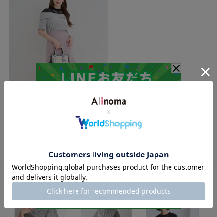
Re-J&supure
H.170cm