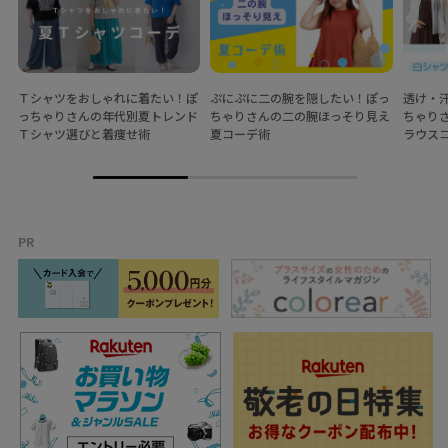
Ｔシャツをおしゃれに着たい！ぽ
ぷにぷに二の腕を隠したい！ぽっ
透け・
っちゃりさんの年代別夏トレンド
ちゃりさんの二の腕ほっそり見え
ちゃり
Ｔシャツ選びと着痩せ術
夏コーデ術
ラウス
PR