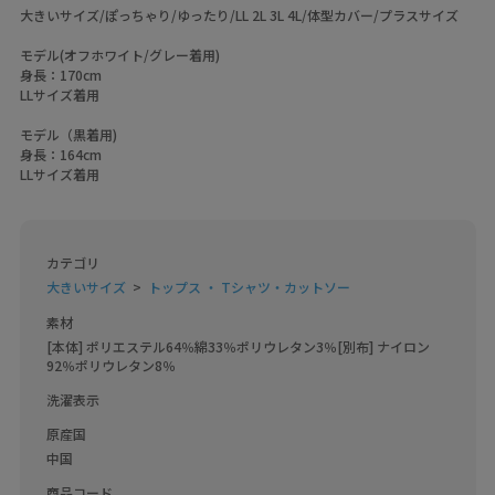
大きいサイズ/ぽっちゃり/ゆったり/LL 2L 3L 4L/体型カバー/プラスサイズ
モデル(オフホワイト/グレー着用)
身長：170cm
LLサイズ着用
モデル（黒着用)
身長：164cm
LLサイズ着用
カテゴリ
大きいサイズ
トップス ・ Tシャツ・カットソー
素材
[本体] ポリエステル64％綿33％ポリウレタン3％[別布] ナイロン
92％ポリウレタン8％
洗濯表示
原産国
中国
商品コード